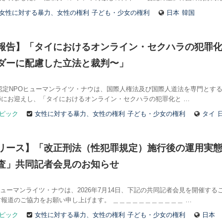
女性に対する暴力、女性の権利
子ども・少女の権利
日本
韓国
報告】「タイにおけるオンライン・セクハラの犯罪
ダーに配慮した立法と裁判〜」
、認定NPOヒューマンライツ・ナウは、国際人権法及び国際人道法を専門とする弁護士
にお迎えし、「タイにおけるオンライン・セクハラの犯罪化と …
ピック
女性に対する暴力、女性の権利
子ども・少女の権利
タイ
リース】「改正刑法（性犯罪規定）施行後の運用実
査」共同記者会見のお知らせ
ューマンライツ・ナウは、2026年7月14日、下記の共同記者会見を開催す
報道のご協力をお願い申し上げます。 ＿＿＿＿＿＿＿＿＿＿＿ …
ピック
女性に対する暴力、女性の権利
子ども・少女の権利
日本