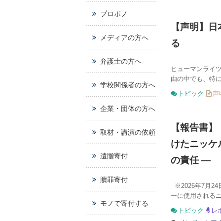
プロボノ
【声明】日
メディアの方へ
る
弁護士の方へ
ヒューマンライ
由の中でも、特
学校関係者の方へ
トピック
声
企業・団体の方へ
【報告書】「
取材・講演の依頼
けたニッケ
遺贈寄付
の責任 ―
贖罪寄付
※2026年7月
ーに使用されるニ
モノで寄付する
トピック
レ