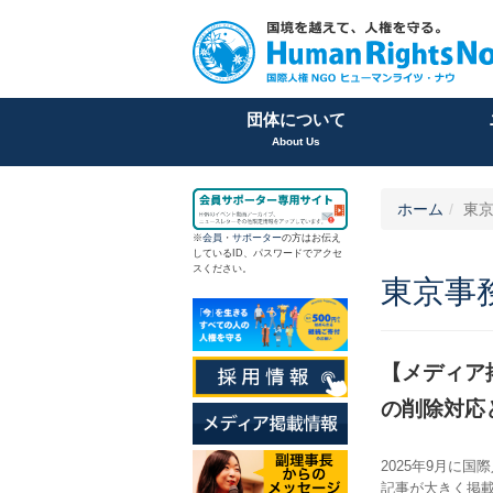
団体について
About Us
ホーム
東
※
会員
・
サポーター
の方はお伝え
しているID、パスワードでアクセ
スください。
東京事
【メディア
の削除対応
2025年9月に
記事が大きく掲載