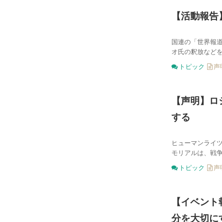
【活動報告
国連の「世界報
オ氏の釈放などを
トピック
声
【声明】ロ
する
ヒューマンライ
モリアルは、戦争
トピック
声
【イベント
分を大切に