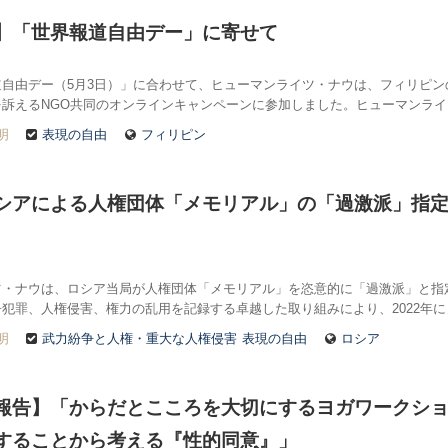
】「世界報道自由デー」に寄せて
道自由デー（5月3日）」に合わせて、ヒューマンライツ・ナウは、フィリピ
訴えるNGO共同のオンラインキャンペーンに参加しました。ヒューマンライ
明
表現の自由
フィリピン
シアによる人権団体「メモリアル」の「過激派」指
ツ・ナウは、ロシア当局が人権団体「メモリアル」を恣意的に「過激派」と指
犯罪、人権侵害、権力の乱用を記録する卓越した取り組みにより、2022年に
明
武力紛争と人権・重大な人権侵害
表現の自由
ロシア
報告】「からだとこころを大切にするヨガワークショッ
することから考える『性的同意』」