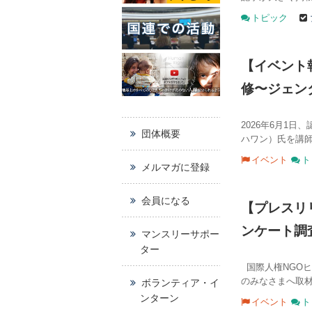
トピック
【イベント
修〜ジェン
2026年6月1日
団体概要
ハワン）氏を講師
イベント
ト
メルマガに登録
会員になる
【プレスリ
ンケート調
マンスリーサポー
ター
国際人権NGOヒ
のみなさまへ取材
ボランティア・イ
ンターン
イベント
ト