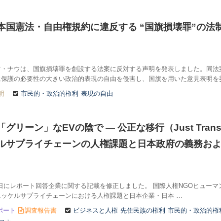
本国憲法・自由権規約に違反する “国旗損壊罪”の法
ツ・ナウは、国旗損壊罪を創設する法案に反対する声明を発表しました。同法
に保護の必要性の大きい政治的表現の自由を侵害し、国旗を用いた意見表明を
明
市民的・政治的権利
表現の自由
グリーン」なEVの陰で ― 公正な移行（Just Transi
ルサプライチェーンの人権課題と日本政府の義務お
24日にレポート回答企業に関する記載を修正しました。 国際人権NGOヒュー
ッケルサプライチェーンにおける人権課題と日本企業・日本 …
ポート
調査報告書
ビジネスと人権
先住民族の権利
市民的・政治的権