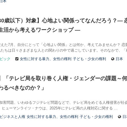
日本
30歳以下）対象】心地よい関係ってなんだろう？― 
生活から考えるワークショップ ―
えた7月、自分にとって「心地よい関係」とは何か、考えてみませんか？ 恋
私たちは日々さまざまな人との関わりの中で過ごしています。そのなかで、「
ピック
女性に対する暴力、女性の権利
子ども・少女の権利
日本
】「テレビ局を取り巻く人権・ジェンダーの課題～
わるべきなのか？」
加害問題、いわゆるフジテレビ問題などで、テレビ局をめぐる人権侵害が社
 ヒューマンライツ・ナウは、2025年にテレビ局の人権対応に関する …
ビジネスと人権
女性に対する暴力、女性の権利
子ども・少女の権利
日