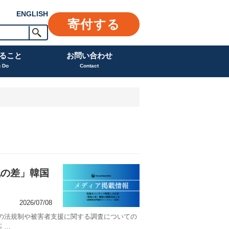
ENGLISH
寄付する
ること
お問い合わせ
n Do
Contact
泥の差」韓国
2026/07/08
力の法規制や被害者支援に関する調査についての
 …