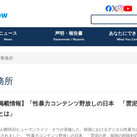
ニュース
声明・報告書
あなたにでき
News
Statements / Reports
What You Ca
京事務所
務所
掲載情報】「性暴力コンテンツ野放しの日本 「雲
とは」
国際人権NGOヒューマンライツ・ナウが実施した、韓国におけるデジタル性暴
されました。 ”性暴力コンテンツ野放しの日本 「雲泥の差」韓国の削除対応