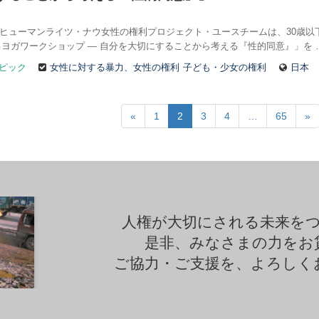
6日、ヒューマンライツ・ナウ女性の権利プロジェクト・ユースチームは、30歳
ヨガワークショップ ― 自分を大切にすることから考える『性的同意』」を 
ピック
女性に対する暴力、女性の権利
子ども・少女の権利
日本
«
1
2
3
4
…
65
»
人権が大切にされる未来を
是非、みなさまの力をお
ご協力・ご支援を、よろしく