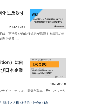
制化に反対す
2026/06/30
案は、憲法及び自由権規約が保障する表現の自
萎縮させる …
tion）に向
よび日本企業
2026/06/30
マンライツ・ナウは、電気自動車（EV）バッテリ
利
環境と人権
経済的・社会的権利