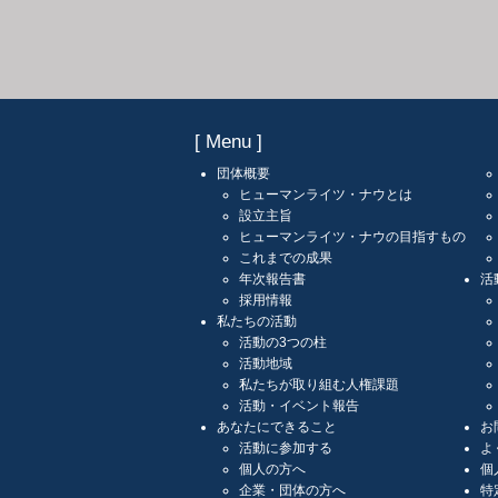
[ Menu ]
団体概要
ヒューマンライツ・ナウとは
設立主旨
ヒューマンライツ・ナウの目指すもの
これまでの成果
年次報告書
活
採用情報
私たちの活動
活動の3つの柱
活動地域
私たちが取り組む人権課題
活動・イベント報告
あなたにできること
お
活動に参加する
よ
個人の方へ
個
企業・団体の方へ
特