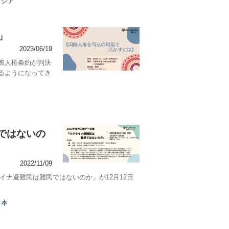
ロシア
」
2023/06/19
際人権条約が判決
るようになってき
民ではないの
2022/11/09
イナ避難民は難民ではないのか」が12月12日
日本