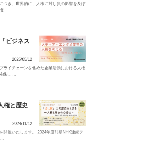
動につき、世界的に、人権に対し負の影響を及ぼ
権 …
～「ビジネス
2025/05/12
サプライチェーンを含めた企業活動における人権
確保し …
人権と歴史
2024/11/12
開催いたします。 2024年度前期NHK連続テ
…