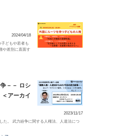
2024/04/18
つ子どもや若者も
難や差別に直面す
争－－ ロシ
」＜アーカイ
2023/11/17
しました。 武力紛争に関する人権法、人道法につ