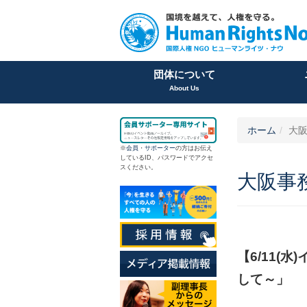
団体について
About Us
ホーム
大
※
会員
・
サポーター
の方はお伝え
しているID、パスワードでアクセ
スください。
大阪事
【6/11(
して～」