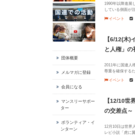
1990年以降進
している側面が注
イベント
【6/12(
と人権」の
団体概要
2011年に国連
尊重を確保する
メルマガに登録
イベント
会員になる
【12/1
マンスリーサポー
ター
の交差点～
ボランティア・イ
12月10日は世
ンターン
レビ小説「虎に