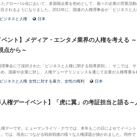
展したグローバル化において、多国籍企業を初めとして、個々の企業の営業活
目されるようになりました。2011年に、国連の人権理事会が「ビジネスと人
ビジネスと人権
日本
木)イベント】メディア・エンタメ業界の人権を考える 
視点から～
人権理事会にて採択された「ビジネスと人権に関する指導原則」。そこでは、
ため、国家や企業に対し、人権デューデリジェンスを通じて企業が人権尊重を
ビジネスと人権
女性に対する暴力、女性の権利
日本
0世界人権デーイベント】「虎に翼」の考証担当と語る～
界人権デーです。ヒューマンライツ・ナウでは、本年もこの日によせてイベントを
翼」では、現在につながる戦前戦後の様々な人権課題が描かれました。同作で 