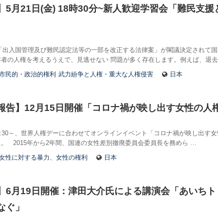
5月21日(金) 18時30分~新人歓迎学習会「難民支
金)「出入国管理及び難民認定法等の一部を改正する法律案」が閣議決定されて
者の人権を考えるうえで、見逃せない 問題が多く存在します。例えば、退去
市民的・政治的権利
武力紛争と人権・重大な人権侵害
日本
報告】12月15日開催「コロナ禍が映し出す女性の人
) 18:30～、世界人権デーに合わせてオンラインイベント「コロナ禍が映し出す
。 2015年から2年間、国連の女性差別撤廃委員会委員長を務めら …
女性に対する暴力、女性の権利
日本
】6月19日開催：津田大介氏による講演会「あいちトリエ
なぐ」