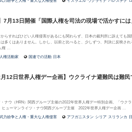
武力紛争と人権・重大な人権侵害
イスラエル
ウクライナ
パレスチナ
】7月13日開催「国際人権を司法の現場で活かすには
方からすればひどい人権侵害があるにも関わらず、日本の裁判所に訴えても国
とは多くはありません。しかし、以前と比べると、少しずつ、判決に反映され
人権 …
人権活動家
国連での活動
日本
年12月12日世界人権デー企画】ウクライナ避難民は難
・ナウ（HRN）関西グループ主催の2022年世界人権デー特別企画、「ウクラ
 ヒューマンライツ・ナウ関西グループ主催 2022年世界人権デー企画 …
武力紛争と人権・重大な人権侵害
アフガニスタン
シリア
スリランカ