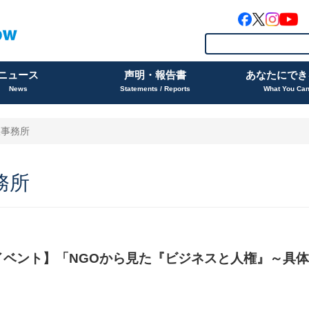
ニュース
声明・報告書
あなたにでき
News
Statements / Reports
What You Ca
阪事務所
務所
水)イベント】「NGOから見た『ビジネスと人権』～具