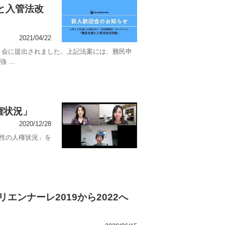
援と入管法改
2021/04/22
国 会に提出されました。上記法案には、難民申
強 …
権状況」
2020/12/28
女性の人権状況」を
ンナーレ2019から2022へ