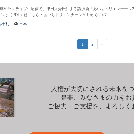
18時30分～ライブ生配信で、津田大介氏による講演会「あいちトリエンナーレ20
シは（PDF）はこちら：あいちトリエンナーレ2019から2022 …
的権利
日本
1
2
»
人権が大切にされる未来を
是非、みなさまの力をお
ご協力・ご支援を、よろしく