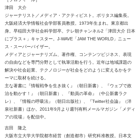
津田 大介
ジャーナリスト／メディア・アクティビスト。ポリタス編集長。
大阪経済大学情報社会学部客員教授。1973年生まれ。東京都出
身。早稲田大学社会科学部卒。テレ朝チャンネル2「津田大介 日本
にプラス＋」キャスター。J-WAVE「JAM THE WORLD」ニュー
ス・スーパーバイザー。
メディアとジャーナリズム、著作権、コンテンツビジネス、表現
の自由などを専門分野として執筆活動を行う。近年は地域課題の
解決や社会起業、テクノロジーが社会をどのように変えるかをテ
ーマに取材を続ける。
主な著書に『情報戦争を生き抜く』（朝日新書）、『ウェブで政
治を動かす！』（朝日新書）、『動員の革命』（中公新書ラク
レ）、『情報の呼吸法』（朝日出版社）、『Twitter社会論』（洋
泉社新書）ほか。2011年9月より週刊有料メールマガジン「メディ
アの現場」を配信中。
吉田 隆之
大阪市立大学大学院都市経営（創造都市）研究科准教授。日本文