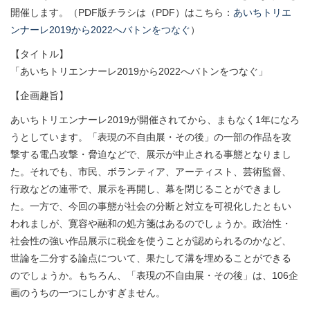
開催します。（PDF版チラシは（PDF）はこちら：
あいちトリエ
ンナーレ2019から2022へバトンをつなぐ
）
【タイトル】
「あいちトリエンナーレ2019から2022へバトンをつなぐ」
【企画趣旨】
あいちトリエンナーレ
2019
が開催されてから、まもなく
1
年に
なろ
うとしています。「表現の不自由展・その後」
の一部の作品を攻
撃する電凸攻撃・脅迫などで、
展示が中止される事態となりまし
た。それでも、市民、
ボランティア、アーティスト、芸術監督、
行政などの連帯で、
展示を再開し、幕を閉じることができまし
た。一方で、
今回の事態が社会の分断と対立を可視化したともい
われましが、
寛容や融和の処方箋はあるのでしょうか。政治性・
社会性の強い作品展示に税金を使うことが認められるのかなど、
世論を二分する論点について、
果たして溝を埋めることができる
のでしょうか。もちろん、「
表現の不自由展・その後」は、
106
企
画のうちの一つにしかすぎ
ません。