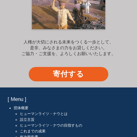
人権が大切にされる未来をつくる一歩として、
是非、みなさまの力をお貸しください。
ご協力・ご支援を、よろしくお願いいたします。
寄付する
[ Menu ]
団体概要
ヒューマンライツ・ナウとは
設立主旨
ヒューマンライツ・ナウの目指すもの
これまでの成果
年次報告書