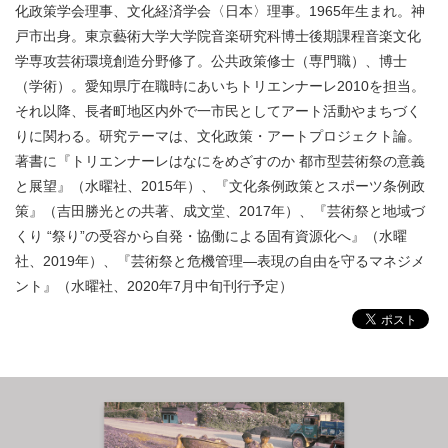
化政策学会理事、文化経済学会〈日本〉理事。1965年生まれ。神
戸市出身。東京藝術大学大学院音楽研究科博士後期課程音楽文化
学専攻芸術環境創造分野修了。公共政策修士（専門職）、博士
（学術）。愛知県庁在職時にあいちトリエンナーレ2010を担当。
それ以降、長者町地区内外で一市民としてアート活動やまちづく
りに関わる。研究テーマは、文化政策・アートプロジェクト論。
著書に『トリエンナーレはなにをめざすのか 都市型芸術祭の意義
と展望』（水曜社、2015年）、『文化条例政策とスポーツ条例政
策』（吉田勝光との共著、成文堂、2017年）、『芸術祭と地域づ
くり “祭り”の受容から自発・協働による固有資源化へ』（水曜
社、2019年）、『芸術祭と危機管理―表現の自由を守るマネジメ
ント』（水曜社、2020年7月中旬刊行予定）