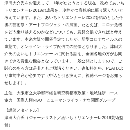
津田大介氏をお迎えして、
1
年がたとうとする現在、
改めてあいち
トリエンナーレ
2019
の成果を、
冷静かつ客観的に振り返りたいと
考えています。また、
あいちトリエンナーレ
2022
を始めとした今
後の芸術祭・
アートプロジェクトの展望、たとえば、
コロナ危機
をどう乗り越えるのかなどについても、
意見交換できればと考え
ています。本来大阪で開催予定でしたが、
新型コロナウイルスの
事態で、オンライン・
ライブ配信での開催となりました。
津田大
介氏のあいちトリエンナーレに関わる話を、
全国各地の方がお聞
きできる貴重な機会となっています。
一般公開としますので、
ご
関心のある方は是非ともご聴講ください。参加料無料、
PEAT
IX
よ
り事前申込が必要です（申込と引き換えに、
視聴ページをお知ら
せします）。
主催 大阪市立大学都市経営研究科都市政策・地域経済コース
協力 国際人権
NGO
ヒューマンライツ・ナウ関西グループ
【講師／タイトル】
津田大介氏（ジャーナリスト／あいちトリエンナーレ2019芸術監
督）