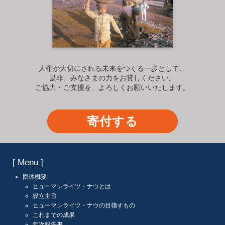
人権が大切にされる未来をつくる一歩として、
是非、みなさまの力をお貸しください。
ご協力・ご支援を、よろしくお願いいたします。
寄付する
[ Menu ]
団体概要
ヒューマンライツ・ナウとは
設立主旨
ヒューマンライツ・ナウの目指すもの
これまでの成果
年次報告書