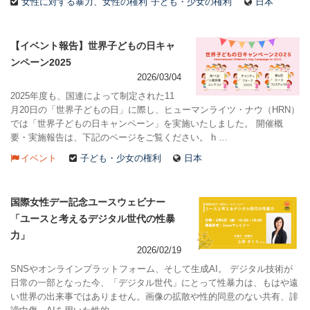
女性に対する暴力、女性の権利
子ども・少女の権利
日本
【イベント報告】世界子どもの日キャ
ンペーン2025
2026/03/04
2025年度も、国連によって制定された11
月20日の「世界子どもの日」に際し、ヒューマンライツ・ナウ（HRN）
では「世界子どもの日キャンペーン」を実施いたしました。 開催概
要・実施報告は、下記のページをご覧ください。 h …
イベント
子ども・少女の権利
日本
国際女性デー記念ユースウェビナー
「ユースと考えるデジタル世代の性暴
力」
2026/02/19
SNSやオンラインプラットフォーム、そして生成AI。 デジタル技術が
日常の一部となった今、「デジタル世代」にとって性暴力は、もはや遠
い世界の出来事ではありません。画像の拡散や性的同意のない共有、誹