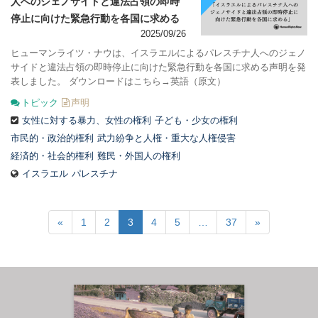
人へのジェノサイドと違法占領の即時
停止に向けた緊急行動を各国に求める
2025/09/26
ヒューマンライツ・ナウは、イスラエルによるパレスチナ人へのジェノ
サイドと違法占領の即時停止に向けた緊急行動を各国に求める声明を発
表しました。 ダウンロードはこちら→英語（原文）
トピック
声明
女性に対する暴力、女性の権利
子ども・少女の権利
市民的・政治的権利
武力紛争と人権・重大な人権侵害
経済的・社会的権利
難民・外国人の権利
イスラエル
パレスチナ
«
1
2
3
4
5
…
37
»