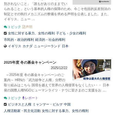
別されないこと」「誰もがありのままでい
られること」という基本的人権の保障のため、今こそ包括的反差別法の
制定とその執行メカニズムの整備を求める声明を公表しました。また、
イギリス、ニュー …
トピック
声明
女性に対する暴力、女性の権利
子ども・少女の権利
市民的・政治的権利
経済的・社会的権利
イギリス
カナダ
ニュージーランド
日本
2025年度 冬の募金キャンペーン
2025/12/22
～2025年度 冬の募金キャンペーンのご
案内～ HRNの「武力紛争と人権」分野の
取り組みはこちら 国境を越えて世界の人権侵害をなくしたい・・ 日本
発の国際人権NGOヒューマンライツ・ナウに皆さまのご支援をお …
トピック
レポート
ビジネスと人権
ミャンマー・ビルマ
中国
人権活動家・民主化活動
女性に対する暴力、女性の権利