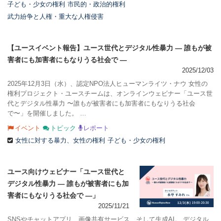
子ども・少女の権利
市民的・政治的権利
武力紛争と人権・重大な人権侵害
【ユースイベント報告】ユース世代とデジタル性暴力 ― 誰もが被
害者にも加害者にもなりうる社会で ―
2025/12/03
2025年12月3日（水）、認定NPO法人ヒューマンライツ・ナウ 女性の
権利プロジェクト・ユースチームは、オンラインウェビナー「ユース世
代とデジタル性暴力 〜誰もが被害者にも加害者にもなりうる社会
で〜」を開催しました。 …
イベント
トピック
レポート
女性に対する暴力、女性の権利
子ども・少女の権利
ユース向けウェビナー「ユース世代と
デジタル性暴力 ― 誰もが被害者にも加
害者にもなりうる社会で ―」
2025/11/21
SNSやチャットアプリ、画像共有サービス、そして生成AI。 デジタル