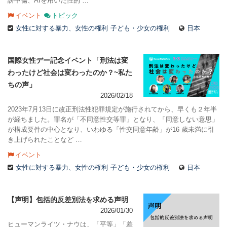
謗中傷、AIを用いた性的 …
イベント
トピック
女性に対する暴力、女性の権利
子ども・少女の権利
日本
国際女性デー記念イベント「刑法は変
わったけど社会は変わったのか？~私た
ちの声」
2026/02/18
2023年7月13日に改正刑法性犯罪規定が施行されてから、早くも２年半
が経ちました。罪名が「不同意性交等罪」となり、「同意しない意思」
が構成要件の中心となり、いわゆる「性交同意年齢」が16 歳未満に引
き上げられたことなど …
イベント
女性に対する暴力、女性の権利
子ども・少女の権利
日本
【声明】包括的反差別法を求める声明
2026/01/30
ヒューマンライツ・ナウは、「平等」「差