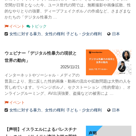
空間が日常となった今、ユース世代の間では、無断撮影や画像拡散、性
的なやりとりの強要、ディープフェイクポルノの作成など、さまざまな
かたちの「デジタル性暴力 …
イベント
トピック
女性に対する暴力、女性の権利
子ども・少女の権利
日本
ウェビナー「デジタル性暴力の現状と
世界の動向」
2025/11/21
インターネットやソーシャル・メディアの
普及により、意に反した性的画像・動画の流出や拡散問題は大勢の人を
苦しめています。リベンジポルノ、セクストーション（性的脅迫）、オ
ンライングルーミング、AV出演強要、盗撮などの被害によ …
イベント
女性に対する暴力、女性の権利
子ども・少女の権利
日本
【声明】イスラエルによるパレスチナ