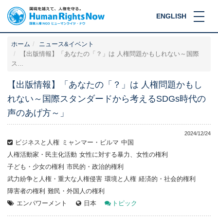
ENGLISH
ホーム
ニュース&イベント
【出版情報】「あなたの「？」は 人権問題かもしれない～国際
ス...
【出版情報】「あなたの「？」は 人権問題かもし
れない～国際スタンダードから考えるSDGs時代の
声のあげ方～」
2024/12/24
ビジネスと人権
ミャンマー・ビルマ
中国
人権活動家・民主化活動
女性に対する暴力、女性の権利
子ども・少女の権利
市民的・政治的権利
武力紛争と人権・重大な人権侵害
環境と人権
経済的・社会的権利
障害者の権利
難民・外国人の権利
エンパワーメント
日本
トピック