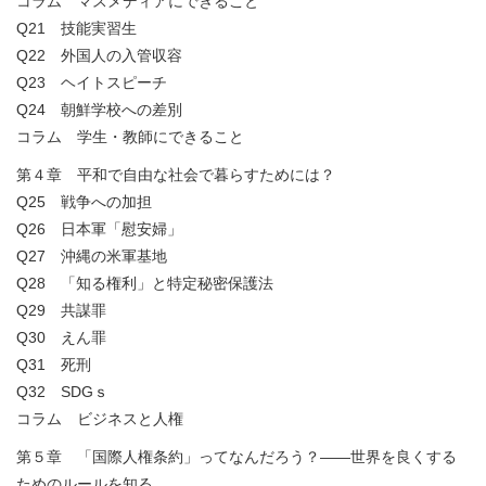
コラム マスメディアにできること
Q21 技能実習生
Q22 外国人の入管収容
Q23 ヘイトスピーチ
Q24 朝鮮学校への差別
コラム 学生・教師にできること
第４章 平和で自由な社会で暮らすためには？
Q25 戦争への加担
Q26 日本軍「慰安婦」
Q27 沖縄の米軍基地
Q28 「知る権利」と特定秘密保護法
Q29 共謀罪
Q30 えん罪
Q31 死刑
Q32 SDGｓ
コラム ビジネスと人権
第５章 「国際人権条約」ってなんだろう？――世界を良くする
ためのルールを知る