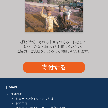
人権が大切にされる未来をつくる一歩として、
是非、みなさまの力をお貸しください。
ご協力・ご支援を、よろしくお願いいたします。
寄付する
[ Menu ]
団体概要
ヒューマンライツ・ナウとは
設立主旨
ヒューマンライツ・ナウの目指すもの