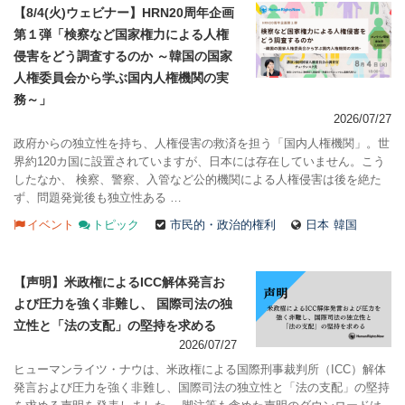
【8/4(火)ウェビナー】HRN20周年企画
第１弾「検察など国家権力による人権
侵害をどう調査するのか ～韓国の国家
人権委員会から学ぶ国内人権機関の実
務～」
2026/07/27
政府からの独立性を持ち、人権侵害の救済を担う「国内人権機関」。世
界約120カ国に設置されていますが、日本には存在していません。こう
したなか、 検察、警察、入管など公的機関による人権侵害は後を絶た
ず、問題発覚後も独立性ある …
イベント
トピック
市民的・政治的権利
日本
韓国
【声明】米政権によるICC解体発言お
よび圧力を強く非難し、 国際司法の独
立性と「法の支配」の堅持を求める
2026/07/27
ヒューマンライツ・ナウは、米政権による国際刑事裁判所（ICC）解体
発言および圧力を強く非難し、国際司法の独立性と「法の支配」の堅持