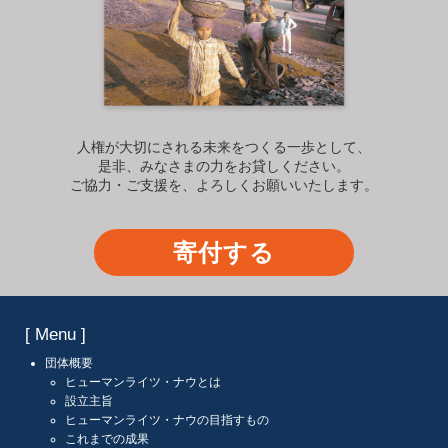
人権が大切にされる未来をつくる一歩として、
是非、みなさまの力をお貸しください。
ご協力・ご支援を、よろしくお願いいたします。
寄付する
[ Menu ]
団体概要
ヒューマンライツ・ナウとは
設立主旨
ヒューマンライツ・ナウの目指すもの
これまでの成果