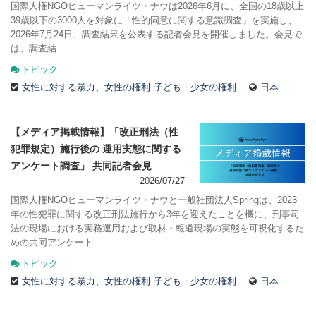
国際人権NGOヒューマンライツ・ナウは2026年6月に、全国の18歳以上
39歳以下の3000人を対象に「性的同意に関する意識調査」を実施し、
2026年7月24日、調査結果を公表する記者会見を開催しました。会見で
は、調査結 …
トピック
女性に対する暴力、女性の権利
子ども・少女の権利
日本
【メディア掲載情報】「改正刑法（性
犯罪規定）施行後の 運用実態に関する
アンケート調査」 共同記者会見
2026/07/27
国際人権NGOヒューマンライツ・ナウと一般社団法人Springは、2023
年の性犯罪に関する改正刑法施行から3年を迎えたことを機に、刑事司
法の現場における実務運用および取材・報道現場の実態を可視化するた
めの共同アンケート …
トピック
女性に対する暴力、女性の権利
子ども・少女の権利
日本