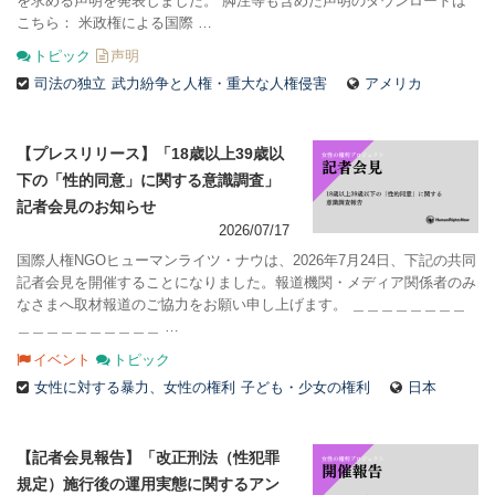
を求める声明を発表しました。 脚注等も含めた声明のダウンロードは
こちら： 米政権による国際 …
トピック
声明
司法の独立
武力紛争と人権・重大な人権侵害
アメリカ
【プレスリリース】「18歳以上39歳以
下の「性的同意」に関する意識調査」
記者会見のお知らせ
2026/07/17
国際人権NGOヒューマンライツ・ナウは、2026年7月24日、下記の共同
記者会見を開催することになりました。報道機関・メディア関係者のみ
なさまへ取材報道のご協力をお願い申し上げます。 ＿＿＿＿＿＿＿＿
＿＿＿＿＿＿＿＿＿＿ …
イベント
トピック
女性に対する暴力、女性の権利
子ども・少女の権利
日本
【記者会見報告】「改正刑法（性犯罪
規定）施行後の運用実態に関するアン