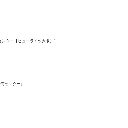
）
平洋人権情報センター【ヒューライツ大阪】）
際活動研究センター）