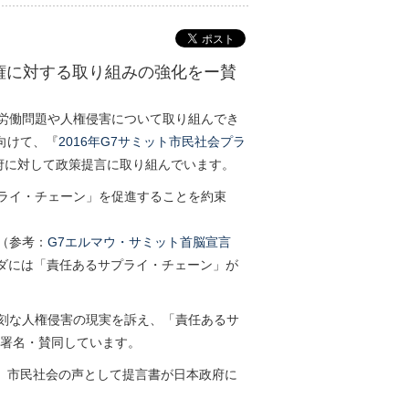
人権に対する取り組みの強化をー賛
労働問題や人権侵害について取り組んでき
に向けて、『
2016年G7サミット市民社会プラ
府に対して政策提言に取り組んでいます。
プライ・チェーン」を促進することを約束
（参考：
G7エルマウ・サミット首脳宣言
ンダには「責任あるサプライ・チェーン」が
刻な人権侵害の現実を訴え、「責任あるサ
に署名・賛同しています。
には、市民社会の声として提言書が日本政府に