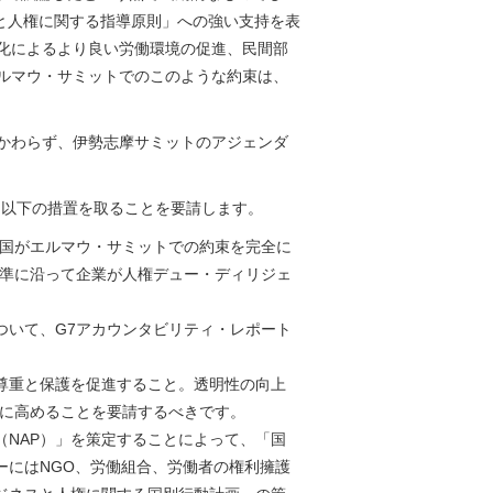
と人権に関する指導原則」への強い支持を表
化によるより良い労働環境の促進、民間部
ルマウ・サミットでのこのような約束は、
かわらず、伊勢志摩サミットのアジェンダ
、以下の措置を取ることを要請します。
諸国がエルマウ・サミットでの約束を完全に
基準に沿って企業が人権デュー・ディリジェ
ついて、G7アカウンタビリティ・レポート
尊重と保護を促進すること。透明性の向上
らに高めることを要請するべきです。
NAP）」を策定することによって、「国
ーにはNGO、労働組合、労働者の権利擁護