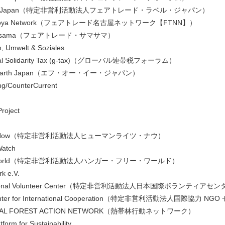
 Label Japan（特定非営利活動法人フェアトレード・ラベル・ジャパン）
 Nagoya Network（フェアトレード名古屋ネットワーク【FTNN】）
 Samasama（フェアトレード・サマサマ）
 Umwelt & Soziales
obal Solidarity Tax (g-tax)（グローバル連帯税フォーラム）
the Earth Japan（エフ・オー・イー・ジャパン）
g/CounterCurrent
Project
hts Now（特定非営利活動法人ヒューマンライツ・ナウ）
Watch
ee World（特定非営利活動法人ハンガー・フリー・ワールド）
k e.V.
rnational Volunteer Center（特定非営利活動法人日本国際ボランティアセ
enter for International Cooperation（特定非営利活動法人国際協力 N
ICAL FOREST ACTION NETWORK（熱帯林行動ネットワーク）
form for Sustainability