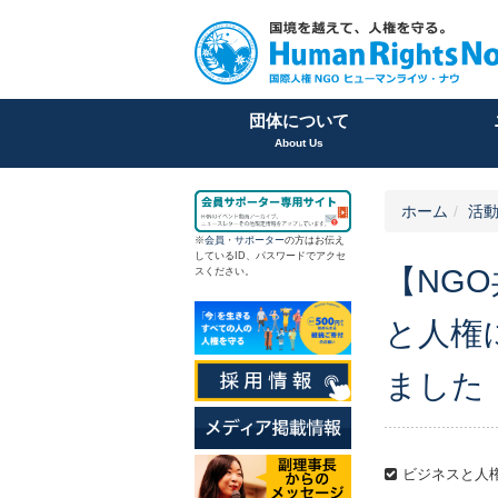
団体について
About Us
ホーム
活
※
会員
・
サポーター
の方はお伝え
しているID、パスワードでアクセ
【NG
スください。
と人権
ました
ビジネスと人