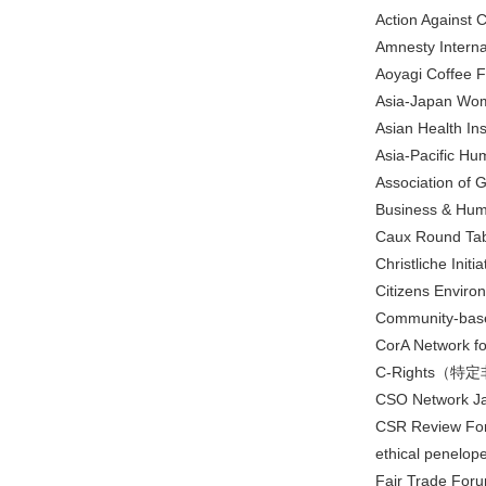
Action Again
Amnesty I
Aoyagi Cof
Asia-Japan
Asian Heal
Asia-Pacif
Association of
Business & Hum
Caux Roun
Christliche Init
Citizens En
Community-b
CorA Network fo
C-Rights
CSO Networ
CSR Revie
ethical pe
Fair Trad