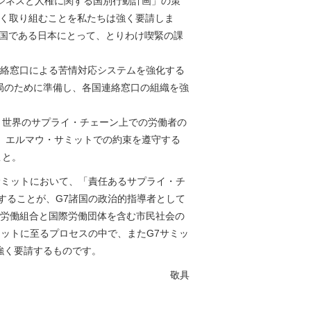
ジネスと人権に関する国別行動計画」の策
なく取り組むことを私たちは強く要請しま
ト国である日本にとって、とりわけ喫緊の課
連絡窓口による苦情対応システムを強化する
局のために準備し、各国連絡窓口の組織を強
て、世界のサプライ・チェーン上での労働者の
、エルマウ・サミットでの約束を遵守する
こと。
サミットにおいて、「責任あるサプライ・チ
することが、G7諸国の政治的指導者として
、労働組合と国際労働団体を含む市民社会の
ットに至るプロセスの中で、またG7サミッ
強く要請するものです。
敬具