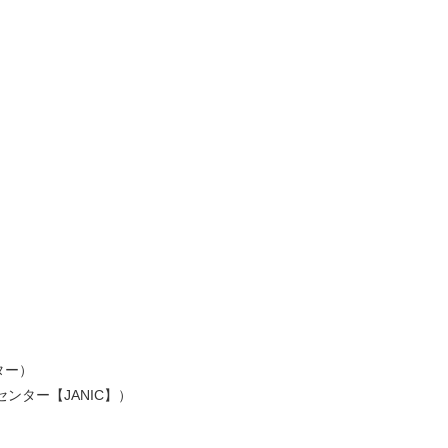
ンター）
GO センター【JANIC】）