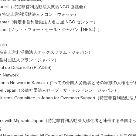
O Council（特定非営利活動法人関西NGO 協議会）
atch（特定非営利活動法人メコン・ウォッチ）
O Center（特定非営利活動法人名古屋 NGO センター）
ale Japan（ノット・フォー・セール・ジャパン【NFSJ】）
olia
pan（特定非営利活動法人オックスファム・ジャパン）
n（公益財団法人プラン・ジャパン）
al de Desarrollo (PLADES)
on Network
Immigrants Network in Kansai（すべての外国人労働者とその家族の
Children Japan（公益社団法人セーブ・ザ・チルドレン・ジャパン）
＝Citizens’ Committee in Japan for Overseas Suppor
 Network with Migrants Japan（特定非営利活動法⼈移住者と連帯す
g
onal Movement Against All Forms of Discrimination and Racis