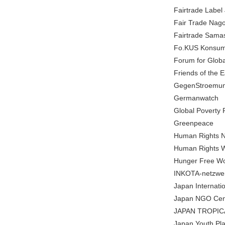
Fairtrade
Fair Trade
Fairtrade
Fo.KUS Konsum,
Forum for Gl
Friends of 
GegenStroemun
Germanwatch
Global Poverty 
Greenpeace
Human Rig
Human Rights 
Hunger Fr
INKOTA-netzwer
Japan Inte
Japan NGO C
JAPAN TROP
Japan Youth Plat