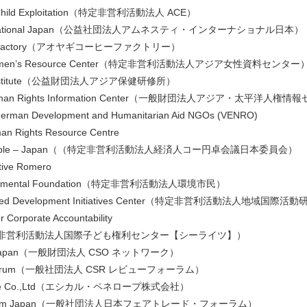
st Child Exploitation（特定非営利活動法人 ACE）
nternational Japan（公益社団法人アムネスティ・インターナショナル日本）
fee Factory（アオヤギコーヒーファクトリー）
 Women’s Resource Center（特定非営利活動法人アジア女性資料センター
th Institute（公益財団法人アジア保健研修所）
ic Human Rights Information Center（一般財団法人アジア・太
 German Development and Humanitarian Aid NGOs (VENRO)
an Rights Resource Centre
d Table – Japan（（特定非営利活動法人経済人コー円卓会議日本委員会）
iative Romero
vironmental Foundation（特定非営利活動法人環境市民）
ased Development Initiatives Center（特定非営利活動法人地域国
r Corporate Accountability
（特定非営利活動法人国際子ども権利センター【シーライツ】）
k Japan（一般財団法人 CSO ネットワーク）
w Forum（一般社団法人 CSR レビューフォーラム）
nelope Co.,Ltd（エシカル・ペネロープ株式会社）
e Forum Japan（一般社団法人日本フェアトレード・フォーラム）