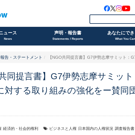
ニュース
声明・報告書
あなたにでき
News
Statements / Reports
What You Ca
動報告・ステートメント
【NGO共同提言書】G7伊勢志摩サミット：G7
O共同提言書】G7伊勢志摩サミット
に対する取り組みの強化をー賛同団
権
経済的・社会的権利
ビジネスと人権
日本国内の人権状況
調査報告書