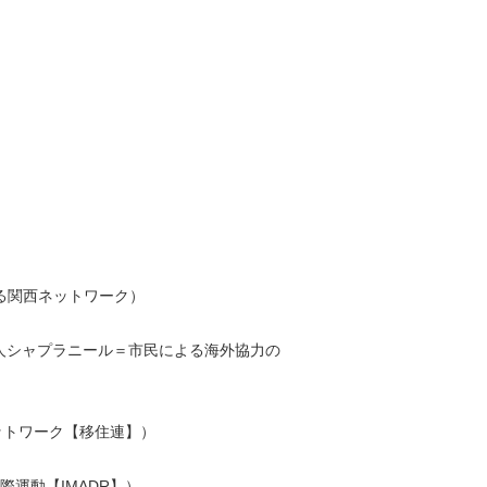
人権を守る関西ネットワーク）
t（特定非営利活動法人シャプラニール＝市民による海外協力の
る全国ネットワーク【移住連】）
m（反差別国際運動【IMADR】）