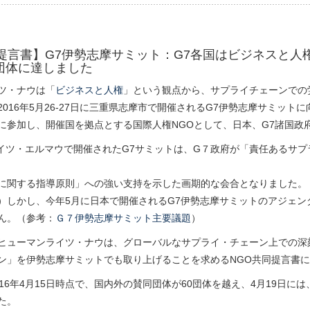
同提言書】G7伊勢志摩サミット：G7各国はビジネスと
団体に達しました
ツ・ナウは「
ビジネスと人権
」という観点から、サプライチェーンでの
016年5月26-27日に三重県志摩市で開催されるG7伊勢志摩サミット
に参加し、開催国を拠点とする国際人権NGOとして、日本、G7諸国政
、ドイツ・エルマウで開催されたG7サミットは、G７政府が「責任あるサ
に関する指導原則」への強い支持を示した画期的な会合となりました。
）しかし、今年5月に日本で開催されるG7伊勢志摩サミットのアジェ
ん。（参考：
Ｇ７伊勢志摩サミット主要議題
）
ヒューマンライツ・ナウは、グローバルなサプライ・チェーン上での深
ン」を伊勢志摩サミットでも取り上げることを求めるNGO共同提言書
016年4月15日時点で、国内外の賛同団体が60団体を越え、4月19日
た。