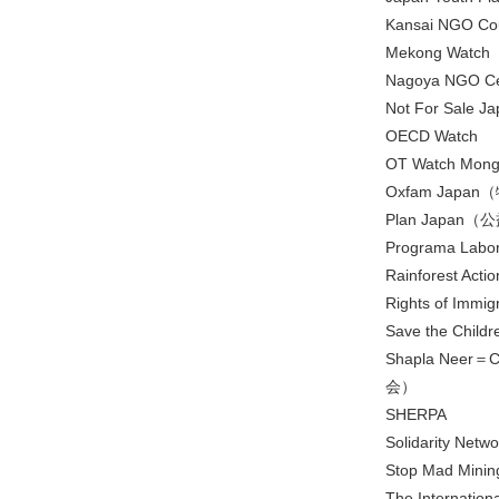
Kansai NG
Mekong W
Nagoya NG
Not For S
OECD Watch
OT Watch Mong
Oxfam Ja
Plan Japa
Programa Labor
Rainforest Acti
Rights of 
Save the 
Shapla Neer
会）
SHERPA
Solidarity
Stop Mad Minin
The Internati