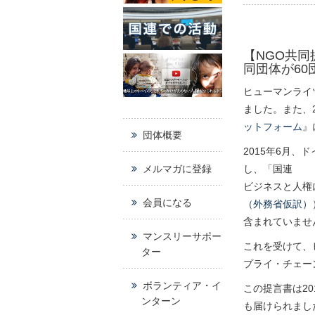
【NGO共
同団体が60
ヒューマンライ
ました。また、2
ットフォーム
』
団体概要
2015年6月
メルマガに登録
し、「国連
ビジネスと人権
会員になる
（外務省仮訳）
含まれていませ
マンスリーサポー
これを受けて、
ター
プライ・チェー
ボランティア・イ
この提言書は2
ンターン
も届けられまし