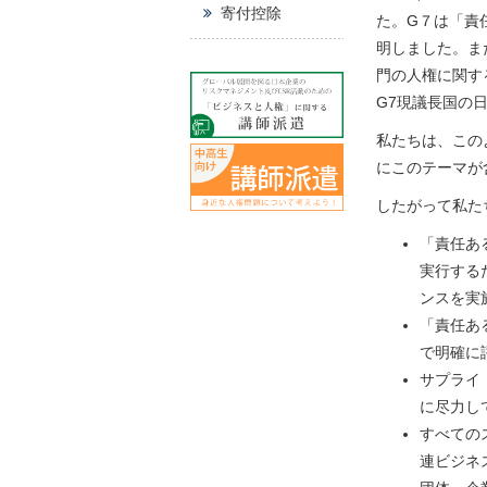
寄付控除
た。G７は「責
明しました。ま
門の人権に関す
G7現議長国の
私たちは、この
にこのテーマが
したがって私た
「責任あ
実行する
ンスを実
「責任あ
で明確に
サプライ
に尽力し
すべての
連ビジネ