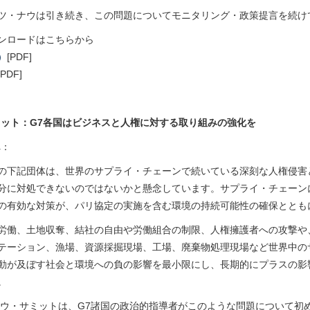
ツ・ナウは引き続き、この問題についてモニタリング・政策提言を続け
ンロードはこちらから
）
[PDF]
[PDF]
ット：G7各国はビジネスと人権に対する取り組みの強化を
へ：
の下記団体は、世界のサプライ・チェーンで続いている深刻な人権侵害
分に対処できないのではないかと懸念しています。サプライ・チェーン
の有効な対策が、パリ協定の実施を含む環境の持続可能性の確保ととも
労働、土地収奪、結社の自由や労働組合の制限、人権擁護者への攻撃や
テーション、漁場、資源採掘現場、工場、廃棄物処理現場など世界中の
動が及ぼす社会と環境への負の影響を最小限にし、長期的にプラスの影
。
ルマウ・サミットは、G7諸国の政治的指導者がこのような問題について