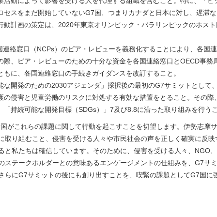
業活動によって影響を受ける人を代理する組織を含むこと。特に、「ビ
ロセスをまだ開始していないG7国、つまりカナダと日本に対し、遅滞
行動計画の策定は、2020年東京オリンピック・パラリンピックのホス
各国連絡窓口（NCPs）のピア・レビューを義務化することにより、各国
の際、ピア・レビューのための十分な資金を各国連絡窓口とOECD事務
ともに、各国連絡窓口の手続きガイダンスを改訂すること。
能な開発のための2030アジェンダ」採択後の最初のG7サミットとし
護の侵害と児童労働のリスクに対処する有効な措置をとること。その際
、「持続可能な開発目標（SDGs）」7及び8.8に沿った取り組みを行う
諸国がこれらの課題に関して行動を起こすことを切望します。伊勢志摩
に取り組むこと、侵害を受ける人々や市民社会の声を正しく確実に反映
ると私たちは確信しています。そのために、侵害を受ける人々、NGO
のステークホルダーとの意味あるエンゲージメントの仕組みを、G7サミ
さらにG7サミットの後にも創り出すことを、喫緊の課題としてG7国に