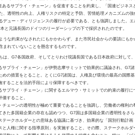
任あるサプライ・チェーン」を促進することを約束し、「国連ビジネス
た、透明性の向上、人権リスクの特定と予防、苦情処理メカニズムの強
るデュー・ディリジェンスの履行が必要である、とも強調しました。エ
日本と元議長国のドイツのリーダーシップの下で採択されたのです。
ような約束がなされたにもかかわらず、また市民社会からの要請にもか
含まれていないことを懸念するものです。
ちは、G7各国政府、そしてとりわけ現議長国である日本政府に対して
るサプライ・チェーン」が伊勢志摩サミットで効果的に議論され、G7
ための措置をとること。とくにG7諸国は、人権及び環境の最高の国際
施することを法的手段により保障するべきです。
るサプライ・チェーン」に関するエルマウ・サミットでの約束の履行に
評価すること。
・チェーンの透明性が極めて重要であることを強調し、労働者の権利の
てきた多国籍企業の存在も認めつつ、G7国は多国籍企業の透明性をさ
ステークホルダーとの意味ある協議に基づき、効果的な「国別行動計画（
スと人権に関する指導原則」を実施すること。その際、ステークホルダ