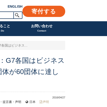
ENGLISH
寄付する
ること
お問い合わせ
n Do
Contact
各国はビジネス...
：G7各国はビジネス
体が60団体に達し
2016/04/27
・提言書・声明
日本
声明