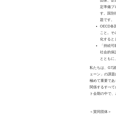
団体、企
定準備プ
す。国別
題です。
OECD
こと。そ
化すると
「持続可
社会的保
とともに
私たちは、G7
ェーン」の課題
極めて重要であ
関係するすべて
ト会期の中で、
＜賛同団体＞