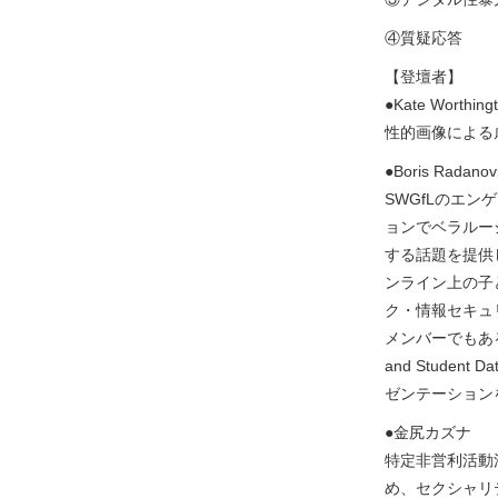
④質疑応答
【登壇者】
●Kate Wort
性的画像による虐
●Boris Rad
SWGfLのエ
ョンでベラルー
する話題を提供
ンライン上の子
ク・情報セキュリテ
メンバーでもある
and Studen
ゼンテーション
●金尻カズナ
特定非営利活動
め、セクシャリ