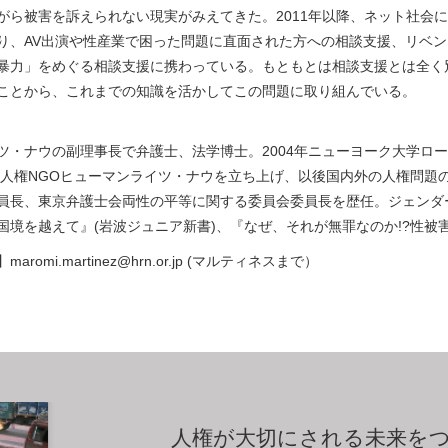
がら被害を訴えられない現実がみえてきた。2011年以降、ネット社会
り、AV出演や性産業で困った問題に直面された方への相談支援、リベ
暴力」をめぐる相談支援に携わっている。もともとは相談支援とは全く
ことから、これまでの知識を活かしてこの問題に取り組んでいる。
ツ・ナウの副理事長で弁護士、法学博士。2004年ニューヨーク大学ロー
国際人権NGOヒューマンライツ・ナウを立ち上げ、以後国内外の人権問
員長、東京弁護士会両性の平等に関する委員会委員長を歴任。ジェンダ
国境を越えて』(岩波ジュニア新書)、『なぜ、それが無罪なのか!?性被
romi.martinez@hrn.or.jp (マルティネスまで）
人権が大切にされる未来を