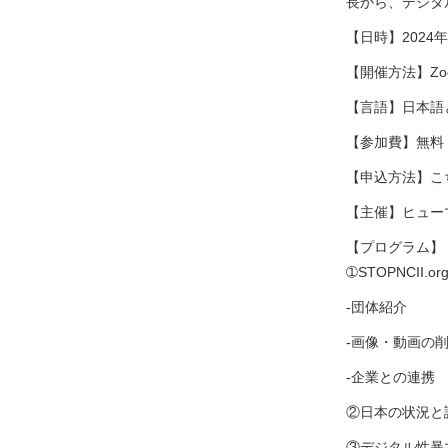
長から、デジタ
【日時】2024年
【開催方法】Zo
【言語】日本語
【参加費】無料
【申込方法】
こ
【主催】ヒュー
【プログラム】
➀STOPNCII.or
-団体紹介
-画像・動画の
-企業との連携
②日本の状況と
③デジタル性暴