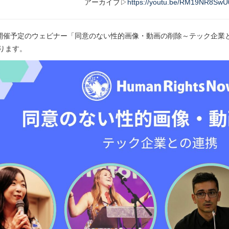
アーカイブ▷
https://youtu.be/RM19NR8SwU
に開催予定のウェビナー「同意のない性的画像・動画の削除～テック企業
ります。