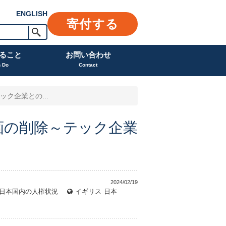
ENGLISH
寄付する
ること
お問い合わせ
n Do
Contact
ク企業との...
画の削除～テック企業
2024/02/19
日本国内の人権状況
イギリス
日本