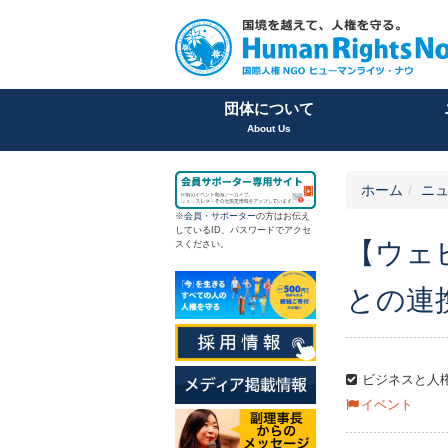
団体について
About Us
ホーム
ニュ
※
会員
・
サポーター
の方はお伝え
しているID、パスワードでアクセ
【ウェ
スください。
との連
ビジネスと人
イベント