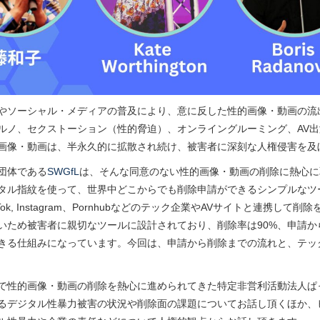
やソーシャル・メディアの普及により、意に反した性的画像・動画の流
ルノ、セクストーション（性的脅迫）、オンライングルーミング、AV
画像・動画は、半永久的に拡散され続け、被害者に深刻な人権侵害を及
団体である
SWGfL
は、そんな同意のない性的画像・動画の削除に熱心に
タル指紋を使って、世界中どこからでも削除申請ができるシンプルなツ
TikTok, Instagram、Pornhubなどのテック企業やAVサイトと連
いため被害者に親切なツールに設計されており、削除率は90%、申請
きる仕組みになっています。今回は、申請から削除までの流れと、テッ
で性的画像・動画の削除を熱心に進められてきた特定非営利活動法人ぱ
るデジタル性暴力被害の状況や削除面の課題についてお話し頂くほか、