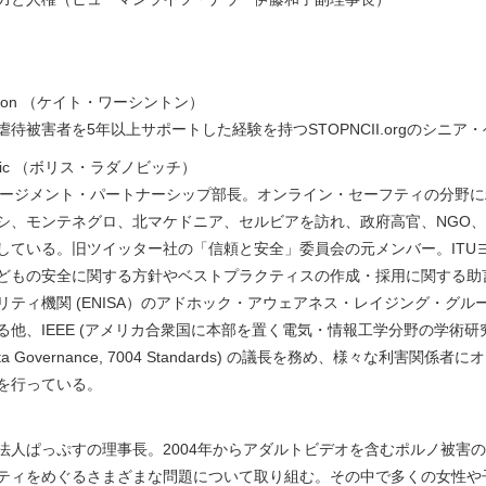
hington （ケイト・ワーシントン）
待被害者を5年以上サポートした経験を持つSTOPNCII.orgのシニア
anovic （ボリス・ラダノビッチ）
ンゲージメント・パートナーシップ部長。オンライン・セーフティの分野
シ、モンテネグロ、北マケドニア、セルビアを訪れ、政府高官、NGO
している。旧ツイッター社の「信頼と安全」委員会の元メンバー。ITU
どもの安全に関する方針やベストプラクティスの作成・採用に関する助
ィ機関 (ENISA）のアドホック・アウェアネス・レイジング・グループ（Ad hoc 
他、IEEE (アメリカ合衆国に本部を置く電気・情報工学分野の学術研究団
t Data Governance, 7004 Standards) の議長を務め、様々
を行っている。
法人ぱっぷすの理事長。2004年からアダルトビデオを含むポルノ被害
ティをめぐるさまざまな問題について取り組む。その中で多くの女性や