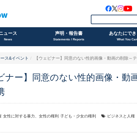
ニュース
声明・報告書
あなたにでき
News
Statements / Reports
What You Ca
ース&イベント
【ウェビナー】同意のない性的画像・動画の削除～テッ
ビナー】同意のない性的画像・動
携
権
女性に対する暴力、女性の権利
子ども・少女の権利
ビジネスと人権