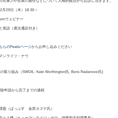
ル性暴力や企業の責任などについて人権的観点からお話し頂きます。
2月29日（木）18:30～
omウェビナー
と英語（逐次通訳付き）
ちらのPeatixページ
からお申し込みください
マンライツ・ナウ
gの取り組み（SWGfL: Kate Worthington氏, Boris Radanovic氏)
削除申請から完了までの過程
課題（ぱっぷす 金尻カズナ氏）
力と人権（ヒューマンライツ・ナウ 伊藤和子副理事長）