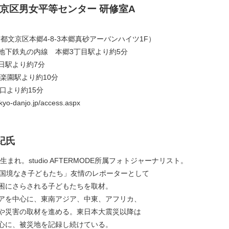
京区男女平等センター 研修室A
東京都文京区本郷4-8-3本郷真砂アーバンハイツ1F）
地下鉄丸の内線 本郷3丁目駅より約5分
日駅より約7分
楽園駅より約10分
口より約15分
kyo-danjo.jp/access.aspx
紀氏
生まれ。studio AFTERMODE所属フォトジャーナリスト。
「国境なき子どもたち」友情のレポーターとして
困にさらされる子どもたちを取材。
アを中心に、東南アジア、中東、アフリカ、
や災害の取材を進める。東日本大震災以降は
心に、被災地を記録し続けている。