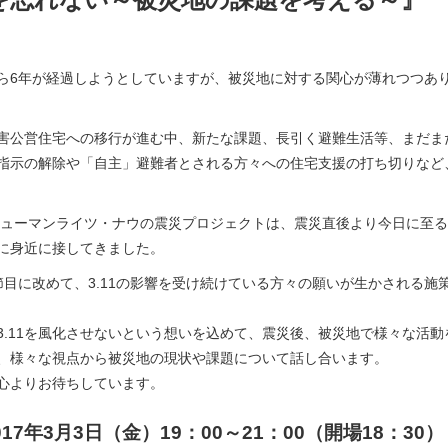
ら6年が経過しようとしていますが、被災地に対する関心が薄れつつあ
害公営住宅への移行が進む中、新たな課題、長引く避難生活等、まだま
指示の解除や「自主」避難者とされる方々への住宅支援の打ち切りなど
ヒューマンライツ・ナウの震災プロジェクトは、震災直後より今日に至
に身近に接してきました。
節目に改めて、3.11の影響を受け続けている方々の願いが生かされる
3.11を風化させないという想いを込めて、震災後、被災地で様々な活
、様々な視点から被災地の現状や課題について話し合います。
心よりお待ちしています。
17年3月3日（金）19：00～21：00（開場18：30）