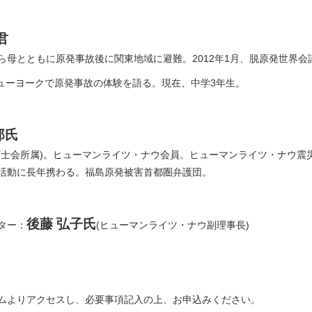
君
ら母とともに原発事故後に関東地域に避難。2012年1月、脱原発世界会
、ニューヨークで原発事故の体験を語る。現在、中学3年生。
郎氏
護士会所属)。ヒューマンライツ・ナウ会員。ヒューマンライツ・ナウ震
活動に長年携わる。福島原発被害首都圏弁護団。
後藤 弘子氏
ター：
(ヒューマンライツ・ナウ副理事長)
ム
よりアクセスし、必要事項記入の上、お申込みください。