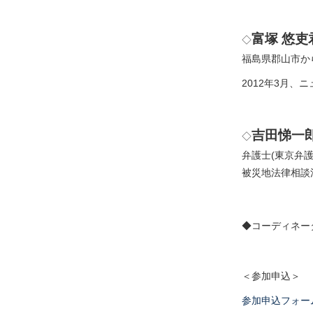
富塚 悠吏
◇
福島県郡山市か
2012年3月
吉田悌一
◇
弁護士(東京弁
被災地法律相談
◆コーディネー
＜参加申込＞
参加申込フォー