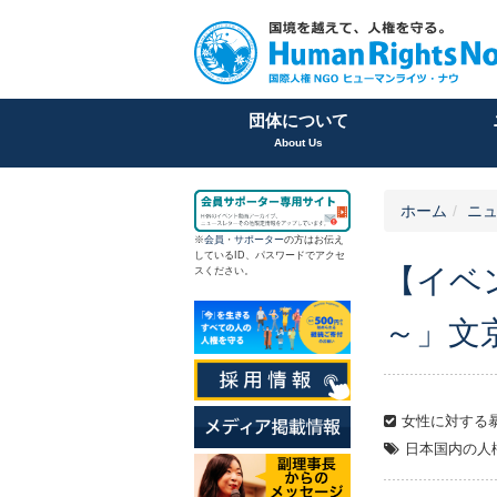
団体について
About Us
ホーム
ニュ
※
会員
・
サポーター
の方はお伝え
しているID、パスワードでアクセ
【イベ
スください。
～」文
女性に対する
日本国内の人