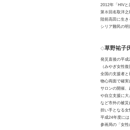
2012年「HI
第８回名取洋之
陸前高田に生き
シリア難民の明
草野祐子
◇
発災直後の平成
（みやぎ女性復
全国の支援者と
物心両面で確実
サロンの開催、
や自立支援に大
など市外の被災
担い手となる女
平成24年度に
参画局の「女性