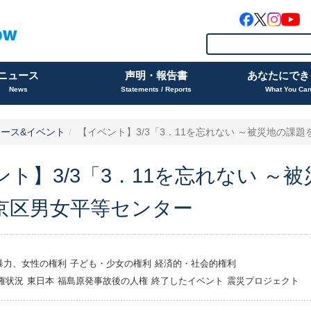
ニュース
声明・報告書
あなたにでき
News
Statements / Reports
What You Ca
ース&イベント
【イベント】3/3「3．11を忘れない ～被災地の課題を考
ント】3/3「3．11を忘れない ～
京区男女平等センター
暴力、女性の権利
子ども・少女の権利
経済的・社会的権利
権状況
東日本
福島原発事故後の人権
終了したイベント
震災プロジェクト