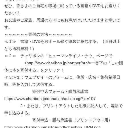
ぜひ、皆さまのご自宅や職場に眠っている書籍やDVDをお送りく
ださい！
お友達やご家族、周辺の方々にもお声がけいただけますと幸いで
す。
～～～～～～寄付の方法～～～～～～
≪１≫ 書籍・DVDを段ボール箱や紙袋に梱包する。（５冊以上
なら送料無料！）
≪２≫ チャリボンの「ヒューマンライツ・ナウ」ページで
<http://www.charibon.jp/partner/hrn/>一番下の「この団
体に本を寄付する」をクリック！
≪３≫１：ウェブサイトのフォームに、住所・氏名・集荷希望日
時、等を入力して送信する。
寄付申込フォーム・贈与承諾書
https://www.charibon.jp/donation/action.cgi?id=107
2：または、プリントアウトした用紙に記入して、電話で
申し込みする。
寄付申込・贈与承諾書（プリントアウト用）
http://www.charibon.jp/partner/pdf/charibon_HRN.pdf