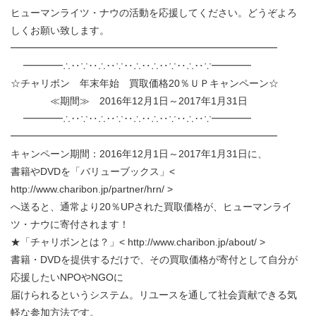
ヒューマンライツ・ナウの活動を応援してください。どうぞよろ
しくお願い致します。
━━━━━━━━━━━━━━━━━━━━━━━━━━━
━━━━∴‥∵‥∴‥∵‥∴‥∴‥∵‥∴‥∵━━━━
☆チャリボン 年末年始 買取価格20％ＵＰキャンペーン☆
≪期間≫ 2016年12月1日～2017年1月31日
━━━━∴‥∵‥∴‥∵‥∴‥∴‥∵‥∴‥∵━━━━
━━━━━━━━━━━━━━━━━━━━━━━━━━━
キャンペーン期間：2016年12月1日～2017年1月31日に、
書籍やDVDを「バリューブックス」<
http://www.charibon.jp/partner/hrn/ >
へ送ると、通常より20％UPされた買取価格が、ヒューマンライ
ツ・ナウに寄付されます！
★「チャリボンとは？」< http://www.charibon.jp/about/ >
書籍・DVDを提供するだけで、その買取価格が寄付として自分が
応援したいNPOやNGOに
届けられるというシステム。リユースを通して社会貢献できる気
軽な参加方法です。