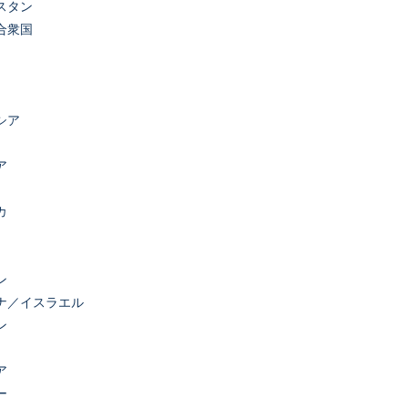
スタン
合衆国
シア
ア
カ
ン
ナ／イスラエル
ン
ア
ー