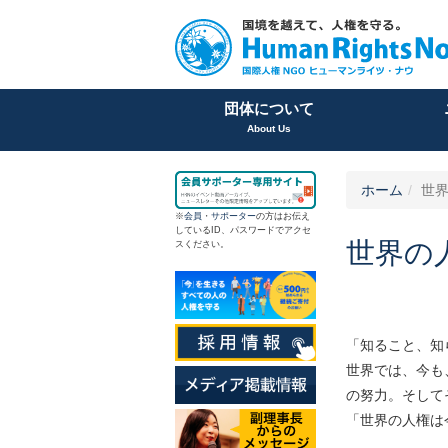
団体について
About Us
ホーム
世
※
会員
・
サポーター
の方はお伝え
しているID、パスワードでアクセ
世界の
スください。
「知ること、知
世界では、今も
の努力。そして
「世界の人権は