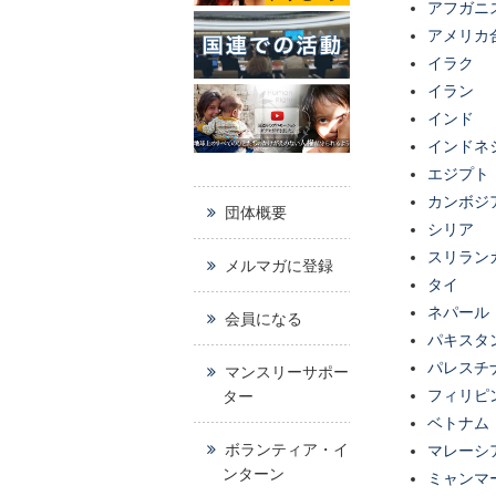
アフガニ
アメリカ
イラク
イラン
インド
インドネ
エジプト
カンボジ
団体概要
シリア
スリラン
メルマガに登録
タイ
ネパール
会員になる
パキスタ
パレスチ
マンスリーサポー
フィリピ
ター
ベトナム
ボランティア・イ
マレーシ
ンターン
ミャンマ