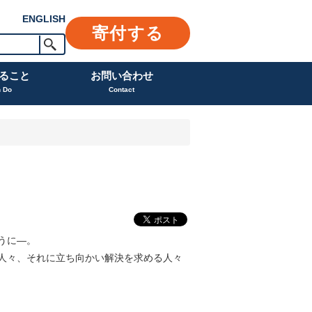
ENGLISH
寄付する
ること
お問い合わせ
n Do
Contact
うに―。
人々、それに立ち向かい解決を求める人々