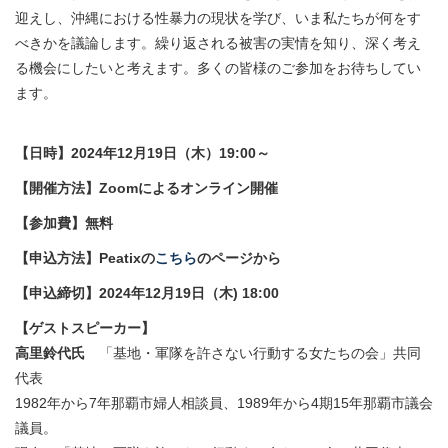
迎えし、
沖縄における性暴力の現状を学び、
いま私たちが何をす
べきかを議論します。
繰り返される被害の実情を知り、
深く考え
る機会にしたいと考えます。
多くの皆様のご参加をお待ちしてい
ます。
【日時】2024年12月19日（木）19:00～
【開催方法】Zoomによるオンライン開催
【参加費】無料
【申込方法】Peatixの
こちら
のページから
【申込締切】2024年12月19日（木) 18:00
【ゲストスピーカー】
高里鈴代氏
「基地・軍隊を許さない行動する女たちの会」共同
代表
1982年から7年那覇市婦人相談員、1989年から4期15年那覇市議会
議員。