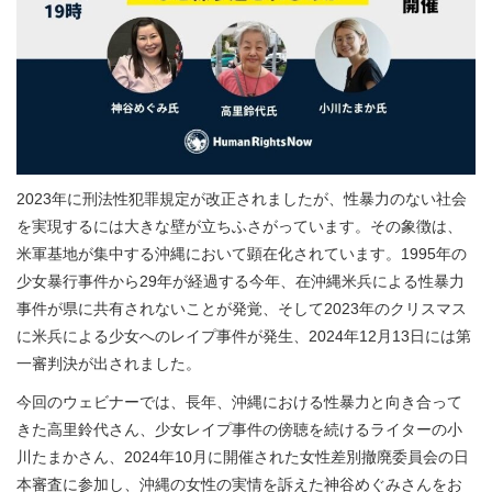
2023年に刑法性犯罪規定が改正されましたが、性暴力のない社
会
を実現するには大きな壁が立ちふさがっています。その象徴は、
米軍基地が集中する沖縄において顕在化されています。
1995年の
少女暴行事件から29年が経過する今年、
在沖縄米兵による性暴力
事件が県に共有されないことが発覚、
そして2023年のクリスマス
に米兵による少女へのレイ
プ事件が発生、2024年12月13日には第
一審判決が出されました。
今回のウェビナーでは、長年、沖縄における性暴力と向き合って
きた高里鈴代さん、
少女レイプ事件の傍聴を続けるライターの小
川たまかさん、
2024年10月に開催された女性差別撤廃委員会の日
本審査に参
加し、沖縄の女性の実情を訴えた神谷めぐみさんをお