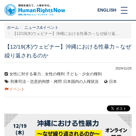
ENGLISH
ホーム
ニュース&イベント
【12/19(木)ウェビナー】沖縄における性暴力～なぜ繰り返...
【12/19(木)ウェビナー】沖縄における性暴力～なぜ
繰り返されるのか
2024/11/29
女性に対する暴力、女性の権利
子ども・少女の権利
刑事司法・恣意的拘禁・拷問
日本国内の人権状況
日本
イベント