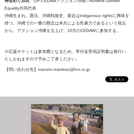
神谷めぐみ氏
OP-CEDAWアクション沖縄―Achieve Gender
Equality共同代表
沖縄生まれ。憲法、沖縄戦後史、最近はIndigenous rightsに興味を
持つ。沖縄での一番の懸念は米兵による性暴力であるという視点
から、アクション沖縄を立上げ、10月のCEDAWに参加する。
※応援チケットは参加費となるため、寄付金受領証明書は発行い
たしかねますので予めご了承ください。
【問い合わせ先】maromi.martinez@hrn.or.jp