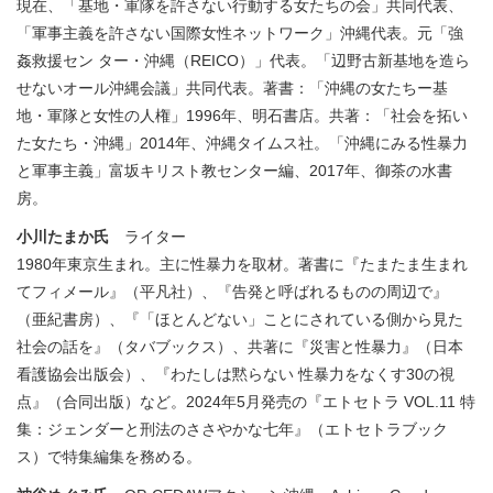
現在、「基地・軍隊を許さない行動する女たちの会」共同代表、
「軍事主義を許さない国際女性ネットワーク」沖縄代表。元「強
姦救援セン ター・沖縄（REICO）」代表。「辺野古新基地を造ら
せないオール沖縄会議」共同代表。著書：「沖縄の女たちー基
地・軍隊と女性の人権」1996年、明石書店。共著：「社会を拓い
た女たち・沖縄」2014年、沖縄タイムス社。「沖縄にみる性暴力
と軍事主義」富坂キリスト教センター編、2017年、御茶の水書
房。
小川たまか氏
ライター
1980年東京生まれ。主に性暴力を取材。著書に『たまたま生まれ
てフィメール』（平凡社）、『告発と呼ばれるものの周辺で』
（亜紀書房）、『「ほとんどない」ことにされている側から見た
社会の話を』（タバブックス）、共著に『災害と性暴力』（日本
看護協会出版会）、『わたしは黙らない 性暴力をなくす30の視
点』（合同出版）など。2024年5月発売の『エトセトラ VOL.11 特
集：ジェンダーと刑法のささやかな七年』（エトセトラブック
ス）で特集編集を務める。