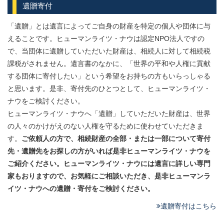
遺贈寄付
「遺贈」とは遺言によってご自身の財産を特定の個人や団体に与
えることです。ヒューマンライツ・ナウは認定NPO法人ですの
で、当団体に遺贈していただいた財産は、相続人に対して相続税
課税がされません。遺言書のなかに、「世界の平和や人権に貢献
する団体に寄付したい」という希望をお持ちの方もいらっしゃる
と思います。是非、寄付先のひとつとして、ヒューマンライツ・
ナウをご検討ください。
ヒューマンライツ・ナウへ「遺贈」していただいた財産は、世界
の人々のかけがえのない人権を守るために使わせていただきま
す。
ご依頼人の方で、相続財産の全部・または一部について寄付
先・遺贈先
をお探しの方がいれば是非ヒューマンライツ・ナウを
ご紹介ください。
ヒューマンライツ・ナウには遺言に詳しい専門
家もおりますので、
お気軽にご相談いただき、是非ヒューマンラ
イツ・ナウへの遺贈・寄付を
ご検討ください。
遺贈寄付はこちら