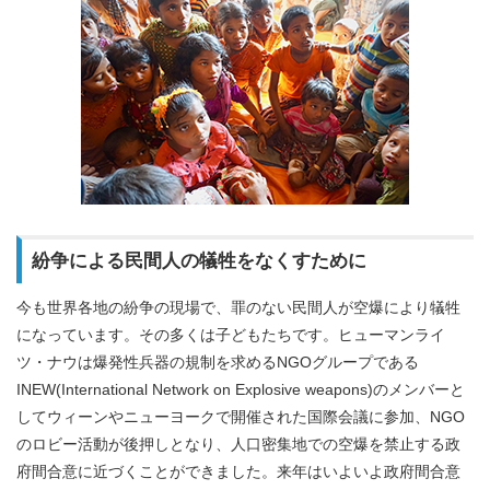
紛争による民間人の犠牲をなくすために
今も世界各地の紛争の現場で、罪のない民間人が空爆により犠牲
になっています。その多くは子どもたちです。ヒューマンライ
ツ・ナウは爆発性兵器の規制を求めるNGOグループである
INEW(International Network on Explosive weapons)のメンバーと
してウィーンやニューヨークで開催された国際会議に参加、NGO
のロビー活動が後押しとなり、人口密集地での空爆を禁止する政
府間合意に近づくことができました。来年はいよいよ政府間合意