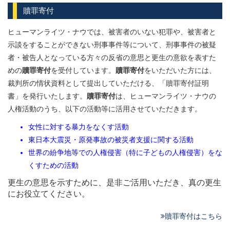
贖罪寄付
ヒューマンライツ・ナウでは、被害者のいない犯罪や、被害者と
示談をすることができない刑事事件等について、刑事事件の被疑
者・被告人となっている方々の反省の意思と更生の意欲を表すた
めの
贖罪寄付
を受付しています。
贖罪寄付
をいただいた方には、
裁判所の情状資料として提出していただける、「贖罪寄付証明
書」を発行いたします。
贖罪寄付
は、ヒューマンライツ・ナウの
人権活動のうち、以下の活動等に活用させていただきます。
女性に対する暴力をなくす活動
東日本大震災・原発事故の被災者支援に関する活動
世界の紛争地等での人権侵害（特に子どもの人権侵害）をな
くすための活動
更生の意思を示すために、是非ご活用いただき、真の更生
にお役立てください。
贖罪寄付はこちら