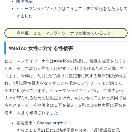
団体概要
ヒューマンライツ・ナウはこうして世界に変化をもたらして
きました
今年度、ヒューマンライツ・ナウが進めていること。
#MeToo 女性に対する性被害
ヒューマンライツ・ナウは#MeTooを応援し、性暴力被害をなくす
ため、そして誰もが声を上げやすいい社会を作るために活動して
います。今年は、3月にたて続けに性犯罪に関する無罪判決が出さ
れ、4月以降性暴力をなくすことを求めるフラワーデモが始まり、
全国に広がっています。ヒューマンライツ・ナウは、性暴力から
人々が守られるための法改正を求め、4月に他の二団体と共同で署
名をスタート、今や署名は５万を超え、6月には法務大臣に署名を
提出、大きく報道されました。
署名提出：
Change.orgサイト
さらに１１月21日には法改正案を公表、与野党議員に示