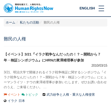
ENGLISH
ホーム
私たちの活動
難民の人権
難民の人権
【イベント】3/21『イラク戦争なんだったの！？～開戦から７
年・検証シンポジウム』にHRNの東澤靖理事が参加
2010/03/15
3/21、明治大学で開催されるイラク戦争検証に関するシンポジウム『イ
ラク戦争なんだったの！？～開戦から７年・検証シンポジウム』にヒュ
ーマンライツ・ナウの東澤靖理事が参加いたします。ぜひお誘い合わせ
のうえ、ご来場ください。 …
イベント
トピック
武力紛争と人権・重大な人権侵害
イラク
日本