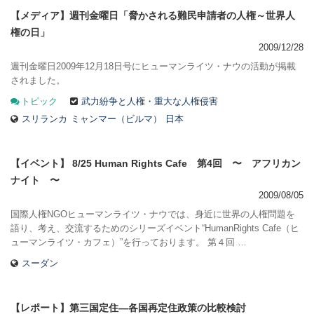
【メディア】週刊金曜日「脅かされる難民申請者の人権～世界人
権の日」
2009/12/28
週刊金曜日2009年12月18日号にヒューマンライツ・ナウの活動が掲載
されました。
トピック
武力紛争と人権・重大な人権侵害
スリランカ
ミャンマー（ビルマ）
日本
【イベント】 8/25 Human Rights Cafe 第4回 〜 アフリカン
ナイト 〜
2009/08/05
国際人権NGOヒューマンライツ・ナウでは、身近に世界の人権問題を
語り、考え、交流するためのシリーズイベント“HumanRights Cafe（ヒ
ューマンライツ・カフェ）”を行っております。 第４回 …
スーダン
【レポート】第三国定住―各国再定住政策の比較検討