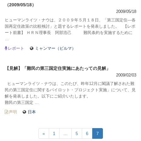
（2009/05/18）
2009/05/18
ヒューマンライツ・ナウは、２００９年５月１８日、「第三国定住―各
国再定住政策の比較検討」と題するレポートを発表しました。 【レポ
ート前書】 ＨＲＮ理事長 阿部浩己 難民条約を実施するために
…
レポート
ミャンマー（ビルマ）
【見解】「難民の第三国定住実施にあたっての見解」
2009/02/03
ヒューマンライツ・ナウは、このたび、昨年12月に閣議了解された難
民の第三国定住に関するパイロット・プロジェクト実施」について、見
解を発表しました。以下にご紹介いたします。
難民の第三国定 …
声明
日本
«
1
…
5
6
7