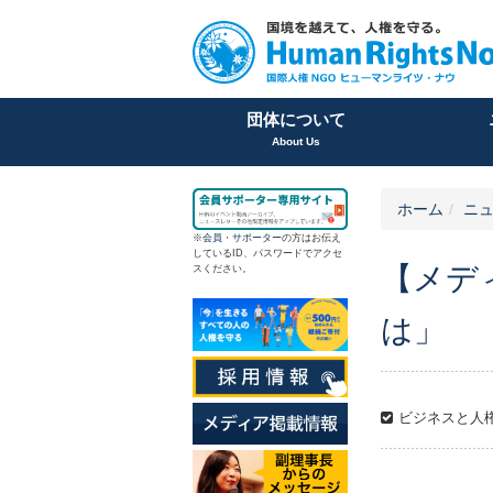
団体について
About Us
ホーム
ニュ
※
会員
・
サポーター
の方はお伝え
しているID、パスワードでアクセ
【メデ
スください。
は」
ビジネスと人