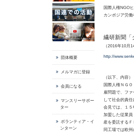
国際人権NGO
カンボジア労働
繊研新聞「
（2016年10月
http://www.sen
団体概要
メルマガに登録
（以下、内容）
国際人権ＮＧＯ
会員になる
雇問題で、ファ
して社会的責任
マンスリーサポー
ター
会見では、１５
加盟した従業員
ボランティア・イ
産を委託するＦ
ンターン
同工場では欧州