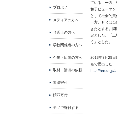
ている。一方、
プロボノ
和子ヒューマン
として社会的責
メディアの方へ
一方、ＦＲは当
きたとする。問
弁護士の方へ
定とした。「工
く」とした。
学校関係者の方へ
企業・団体の方へ
2016年9月
名で提出した、
取材・講演の依頼
http://hrn.or.jp/a
遺贈寄付
贖罪寄付
モノで寄付する