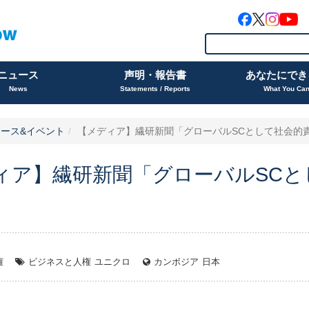
ニュース
声明・報告書
あなたにでき
News
Statements / Reports
What You Ca
ース&イベント
【メディア】繊研新聞「グローバルSCとして社会的責任
ィア】繊研新聞「グローバルSCと
権
ビジネスと人権
ユニクロ
カンボジア
日本