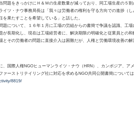
当問題をきっかけにＨ＆Ｍの生産数量が減っており、同工場生産の５割
ライツ・ナウ事務局長は「我々は労働者の権利を守る方向での進捗（し
任を果たすことを希望している」と話した。
問題について、１６年１月に工場の労組からの書簡で争議を認識、工場
題が長期化し、現在は工場経営者に、解決期限の明確化と従業員との和
場とその労働者の問題に直接介入は困難だが、人権と労働環境改善の解
29日に、国際人権NGOヒューマンライツ・ナウ（HRN）、カンボジア、
ファーストリテイリング社に対応を求めるNGO共同公開書簡について
ctivity/8819/