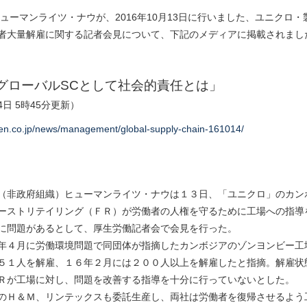
ヒューマンライツ・ナウが、2016年10月13日に行いました、ユニクロ
者大量解雇に関する記者会見について、下記のメディアに掲載されまし
グローバルSCとして社会的責任とは」
14日 5時45分更新）
ken.co.jp/news/management/global-supply-chain-161014/
（非政府組織）ヒューマンライツ・ナウは１３日、「ユニクロ」のカン
ーストリテイリング（ＦＲ）が労働者の人権を守るために工場への指導
に問題があるとして、厚生労働記者会で会見を行った。
年４月に労働環境問題で同団体が指摘したカンボジアのゾンヨンビー工
５１人を解雇、１６年２月には２００人以上を解雇したと指摘。解雇状
Ｒが工場に対し、問題を改善する指導を十分に行っていないとした。
のＨ＆Ｍ、リンテックスも委託生産し、両社は労働者を復帰させるよう