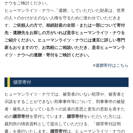
ナウをご検討ください。
ヒューマンライツ・ナウへ「遺贈」していただいた財産は、世界
の人々のかけがえのない人権を守るために使わせていただきま
す。
ご依頼人の方で、相続財産の全部・または一部について寄付
先・遺贈先
をお探しの方がいれば是非ヒューマンライツ・ナウを
ご紹介ください。
ヒューマンライツ・ナウには遺言に詳しい専門
家もおりますので、
お気軽にご相談いただき、是非ヒューマンラ
イツ・ナウへの遺贈・寄付を
ご検討ください。
遺贈寄付はこちら
贖罪寄付
ヒューマンライツ・ナウでは、被害者のいない犯罪や、被害者と
示談をすることができない刑事事件等について、刑事事件の被疑
者・被告人となっている方々の反省の意思と更生の意欲を表すた
めの
贖罪寄付
を受付しています。
贖罪寄付
をいただいた方には、
裁判所の情状資料として提出していただける、「贖罪寄付証明
書」を発行いたします。
贖罪寄付
は、ヒューマンライツ・ナウの