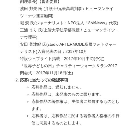
副理事長)【審査委員】
濱田 邦夫 氏 (弁護士/元最高裁判事 / ヒューマンライ
ツ・ナウ運営顧問)
堀 潤 氏(ジャーナリスト・NPO法人「8bitNews」代表)
三浦 まり 氏(上智大学法学部教授 / ヒューマンライツ・
ナウ理事)
安田 菜津紀 氏(studio AFTERMODE所属フォトジャー
ナリスト)入賞発表の日：2017年10月
特設ウェブサイト掲載：2017年10月中旬(予定)
「世界子どもの日」チャリティーウォーク＆ラン2017
閉会式：2017年11月18日(土)
応募に当たっての確認事項
応募作品は、返却しません。
応募作品は、未発表のものに限ります。
応募作品の著作権は、主催者に帰属するものとし
ます。
応募者は、応募作品に関する著作者人格権の不行
使に同意するものとします。