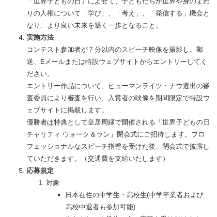
「世界子どもの日」によせて、子どもたちが世界や身のまわ
りの人権について「学び」、「考え」、「発信する」機会と
なり、より良い未来を築く一歩となること。
実施方法
コンテスト参加者が７分以内のスピーチ映像を撮影し、郵
送、Eメールまたは特設ウェブサイトからエントリーしてく
ださい。
エントリー作品について、ヒューマンライツ・ナウ選出の審
査委員により審査を行い、入賞者の映像を期間限定で特設ウ
ェブサイトに掲載します。
優勝者は特典として皇居周縁で開催される「世界子どもの日
チャリティ ウォーク＆ラン」閉会式にご招待します。プロ
フェッショナルなスピーチ指導を受けた後、閉会式で披露し
ていただきます。（交通費を支給いたします）
応募規定
対象
日本在住の中学生・高校生(中学卒業者および
高校中退者も参加可能)