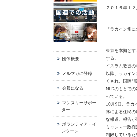
２０１６年１２
「ラカイン州に
東京を本拠とす
する。
団体概要
イスラム教徒の
メルマガに登録
以降、ラカイン
くされ、国際問
会員になる
NLDのもとで
っている。
マンスリーサポー
10月9日、ラ
ター
隊による住民の
な報道、報告が
ボランティア・イ
ミャンマー政権
ンターン
制限しているた