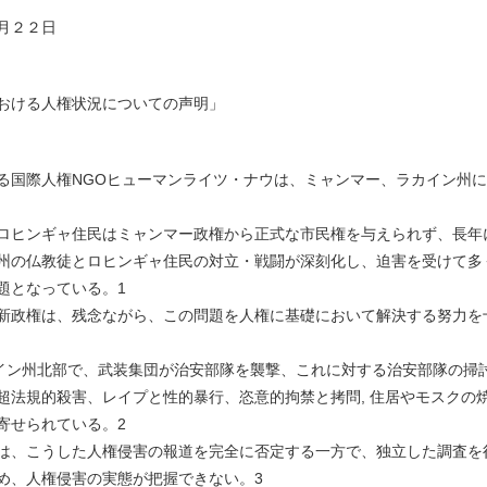
月２２日
おける人権状況についての声明」
る国際人権NGOヒューマンライツ・ナウは、ミャンマー、ラカイン州
ロヒンギャ住民はミャンマー政権から正式な市民権を与えられず、長年に
州の仏教徒とロヒンギャ住民の対立・戦闘が深刻化し、迫害を受けて多
題となっている。1
の新政権は、残念ながら、この問題を人権に基礎において解決する努力
カイン州北部で、武装集団が治安部隊を襲撃、これに対する治安部隊の掃
超法規的殺害、レイプと性的暴行、恣意的拘禁と拷問, 住居やモスクの
寄せられている。2
は、こうした人権侵害の報道を完全に否定する一方で、独立した調査を
め、人権侵害の実態が把握できない。3