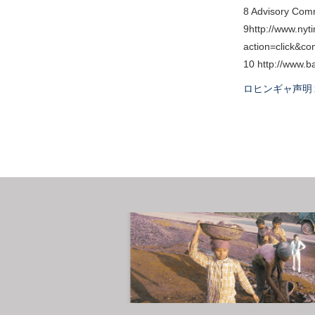
8 Advisory Com
9http://www.nyt
action=click&c
10 http://www.b
ロヒンギャ声明