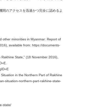
機関のアクセスを迅速かつ完全に認めるよ
d other minorities in Myanmar: Report of
16), available from: https://documents-
n Rakhine State,” (18 November 2016),
D=E.
gID=E
 Situation in the Northern Part of Rakhine
n-situation-northern-part-rakhine-state-
e-state/