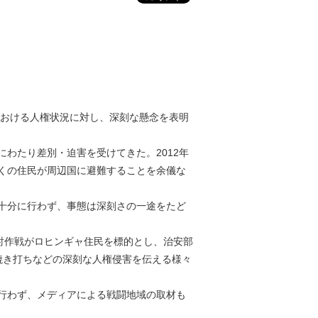
における人権状況に対し、深刻な懸念を表明
わたり差別・迫害を受けてきた。2012年
くの住民が周辺国に避難することを余儀な
を十分に行わず、事態は深刻さの一途をたど
討作戦がロヒンギャ住民を標的とし、治安部
焼き打ちなどの深刻な人権侵害を伝える様々
行わず、メディアによる戦闘地域の取材も