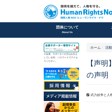
団体について
About Us
ホーム
活
※
会員
・
サポーター
の方はお伝え
しているID、パスワードでアクセ
【声明
スください。
の声明
武力紛争と人