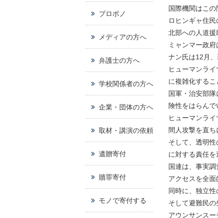
国際機関はこの
プロボノ
ロヒンギャ住民
北部への人道援
メディアの方へ
ミャンマー政府
ナン氏は12月
弁護士の方へ
ヒューマンライ
に複雑化するこ
学校関係者の方へ
国軍・治安部隊
険性をはらんで
企業・団体の方へ
ヒューマンライ
間人攻撃を直ち
取材・講演の依頼
そして、透明性
遺贈寄付
に対する責任を
国連は、事実調
贖罪寄付
アクセスを全面
同時に、独立性
モノで寄付する
そして避難民の
アウンサンスー