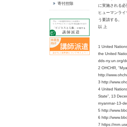
寄付控除
に実施される必
ヒューマンライ
う要請する。
以 上
1 United Nation
the United Nati
dds-ny.un.org
2 OHCHR, “Myanm
http://www.ohc
3 http://www.o
4 United Nations
State”, 13 Dece
myanmar-13-de
5 http://www.b
6 http://www.b
7 https://mm.us