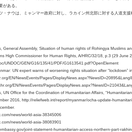
要がある。
ツ・ナウは、ミャンマー政府に対し、ラカイン州北部に対する人道支援
s, General Assembly, Situation of human rights of Rohingya Muslims an
ons High Commissioner for Human Rights, A/HRC/32/18, p.3 (29 June 20
/doc/UNDOC/GEN/G16/135/41/PDF/G1613541.pdf?OpenElement
ar: UN expert warns of worsening rights situation after “lockdown” i
hr.org/EN/NewsEvents/Pages/DisplayNews.aspx?NewsID=20895&LangI
hchr.org/EN/NewsEvents/Pages/DisplayNews.aspx?NewsID=21043&Lan
, UN Office for the Coordination of Humanitarian Affairs, “Humanitarian
mber 2016, http://reliefweb.int/report/myanmar/ocha-update-humanitaria
cember.
bc.com/news/world-asia-38345006
bc.com/news/world-asia-38083901
embassy.gov/joint-statement-humanitarian-access-northern-part-rakhin