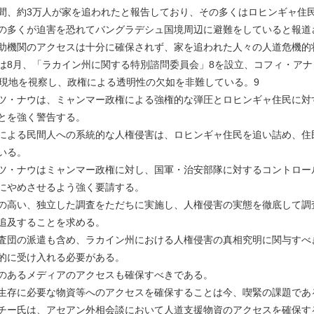
間、約3万人が家を追われたと報告しており、その多くはロヒンギャ住民
の多くが迫害を恐れてバングラデシュ国境周辺に避難をしていると報道さ
助機関のアクセスは十分に確保されず、家を追われた人々の人道危機的
は8月、「ラカイン州に関する特別諮問委員会」8を設立、コフィ・ア
、現地を視察し、政権による透明性の欠如を非難している。9
ツ・ナウは、ミャンマー政権による強権的な弾圧とロヒンギャ住民に対
とを強く警告する。
による民間人への系統的な人権侵害は、ロヒンギャ住民を追い詰め、住
いる。
ツ・ナウはミャンマー政権に対し、国軍・治安部隊に対するコントロー
にやめさせるよう強く要請する。
の高い、独立した調査をただちに実施し、人権侵害の実態を徹底して調
追及することを求める。
査団の派遣も含め、ラカイン州における人権侵害の真相究明に関与すべ
的に受け入れる必要がある。
のあるメディアのアクセスも確保すべきである。
生存に必要な物資等へのアクセスを確保することは今、喫緊の課題であ
チー氏は、アセアン外相会談において人道支援物資のアクセスを確保す