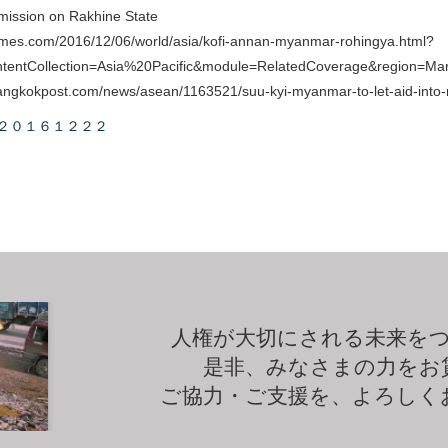
mission on Rakhine State
imes.com/2016/12/06/world/asia/kofi-annan-myanmar-rohingya.html?
ontentCollection=Asia%20Pacific&module=RelatedCoverage&region=Marg
angkokpost.com/news/asean/1163521/suu-kyi-myanmar-to-let-aid-into-
２０１６１２２２
人権が大切にされる未来を
是非、みなさまの力をお
ご協力・ご支援を、よろしく