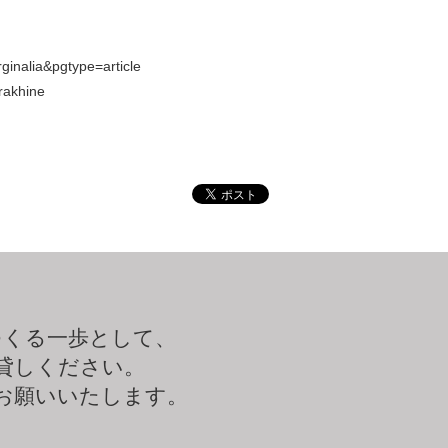
inalia&pgtype=article
rakhine
つくる一歩として、
貸しください。
お願いいたします。