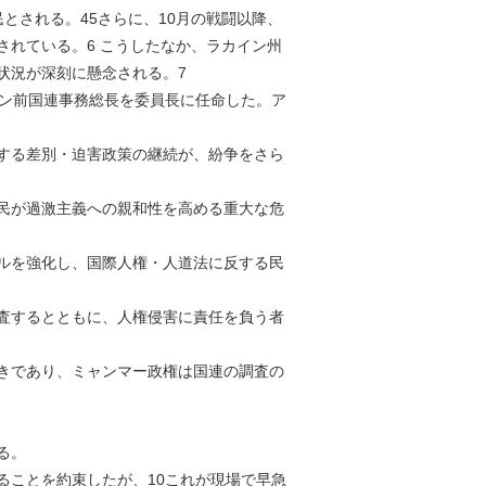
とされる。45さらに、10月の戦闘以降、
れている。6 こうしたなか、ラカイン州
状況が深刻に懸念される。7
ナン前国連事務総長を委員長に任命した。ア
する差別・迫害政策の継続が、紛争をさら
民が過激主義への親和性を高める重大な危
ルを強化し、国際人権・人道法に反する民
査するとともに、人権侵害に責任を負う者
きであり、ミャンマー政権は国連の調査の
る。
ることを約束したが、10これが現場で早急