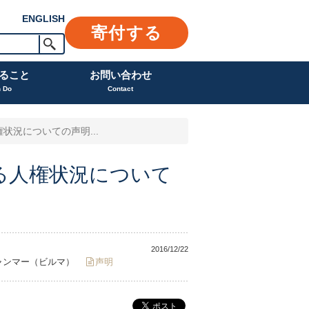
ENGLISH
寄付する
ること
お問い合わせ
n Do
Contact
況についての声明...
る人権状況について
2016/12/22
ャンマー（ビルマ）
声明