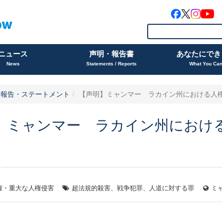
ニュース
声明・報告書
あなたにでき
News
Statements / Reports
What You Ca
動報告・ステートメント
【声明】ミャンマー ラカイン州における人権状
】ミャンマー ラカイン州におけ
権・重大な人権侵害
超法規的殺害、戦争犯罪、人道に対する罪
ミ