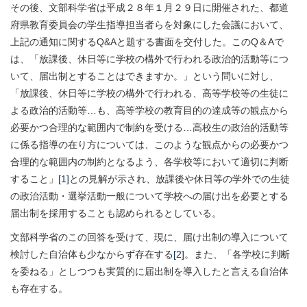
その後、文部科学省は平成２８年１月２９日に開催された、都道
府県教育委員会の学生指導担当者らを対象にした会議において、
上記の通知に関するQ&Aと題する書面を交付した。このQ＆Aで
は、「放課後、休日等に学校の構外で行われる政治的活動等につ
いて、届出制とすることはできますか。」という問いに対し、
「放課後、休日等に学校の構外で行われる、高等学校等の生徒に
よる政治的活動等…も、高等学校の教育目的の達成等の観点から
必要かつ合理的な範囲内で制約を受ける…高校生の政治的活動等
に係る指導の在り方については、このような観点からの必要かつ
合理的な範囲内の制約となるよう、各学校等において適切に判断
すること」
[1]
との見解が示され、放課後や休日等の学外での生徒
の政治活動・選挙活動一般について学校への届け出を必要とする
届出制を採用することも認められるとしている。
文部科学省のこの回答を受けて、現に、届け出制の導入について
検討した自治体も少なからず存在する
[2]
。また、「各学校に判断
を委ねる」としつつも実質的に届出制を導入したと言える自治体
も存在する。