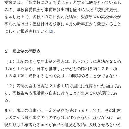
愛媛県は、「各学校に判断を委ねる」とする見解をとっているも
のの、県教育委員会が事前届け出制を盛り込んだ「校則変更例」
を示した上で、各校の判断に委ねた結果、愛媛県立の高校全校が
事前の届け出を義務付ける校則に４月の新年度から変更すること
にしたと報道されている
[3]
。
２ 届出制の問題点
（１）上記のような届出制の導入は、以下のように憲法が２１条
１項や１９条や、日本が批准した子どもの権利条約１２条１項、
１３条１項に違反するものであり、到底認めることができない。
（２）表現の自由は憲法２１条１項で国民に保障された自由であ
り、高校生も表現活動を自由に行うことが出来るのが原則であ
る。
また、表現の自由が、一定の制約を受けうるとしても、その制約
は必要かつ最小限度のものでなければならない。なぜならば、表
現活動は主権者たる国民が自己の意見を政治に反映させるという