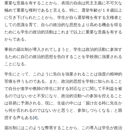
重要な意義を有することから、表現の自由は民主主義に不可欠な
極めて重要な権利であると言える。特に、選挙年齢が１８歳以上
に引き下げられたことから、学生が自ら選挙権を有する主権者と
しての意識を育て、自らの政治的な思想をより高める機会を得る
ためにも学生の政治的活動はこれまで以上に重要な意義を有する
からである。
事前の届出制が導入されてしまうと、学生は政治的活動に参加す
るために自己の政治的思想を告白することを学校側に強要される
ことになる。
学生にとって、このように告白を強要されることは強度の精神的
苦痛を伴うものである。また、政治的思想を学校に知られること
で自分が進学や教師の学生に対する対応などに関して不利益を被
るのではないかと不安になり、政治的活動への参加を控えること
は容易に予測される。現に、生徒の中には「届け出る時に先生か
ら何か言われるのではないかと思うと、参加しづらくなる」と困
惑する声もある
[4]
。
届出制にはこのような弊害することから、この導入は学生が政治