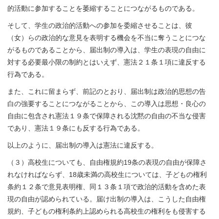
的活動に参加することを萎縮することにつながるものである。
そして、学生の政治的活動への参加を委縮させることは、彼
（女）らの政治的な意見を表明する機会を不当に奪うことにつな
がるものであることから、届出制の導入は、学生の表現の自由に
対する必要最小限の制約とはいえず、憲法２１条１項に違反する
行為である。
また、これに留まらず、前記のとおり、届出制は政治的思想の告
白の強要することにつながることから、この導入は思想・良心の
自由に包含され憲法１９条で保障される沈黙の自由の不当な侵害
であり、憲法１９条にも反する行為である。
以上のように、届出制の導入は憲法に違反する。
（３）高校生についても、自由権規約19条の表現の自由が保障さ
れなければならず、18歳未満の高校生については、子どもの権利
条約１２条で意見表明権、同１３条１項で政治的活動を含めた表
現の自由が認められている。届け出制の導入は、こうした自由権
規約、子どもの権利条約上認められる高校生の権利をも侵害する