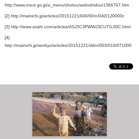
http://www.mext.go.jp/a_menu/shotou/seitoshidou/1366767.htm
[2]
http://mainichi.jp/articles/20151221/k00/00m/040/120000c
[3]
http://www.asahi.com/articles/ASJ3C3PWWJ3CUTIL00C.html
[4]
http://mainichi.jp/senkyo/articles/20151221/ddm/003/010/071000