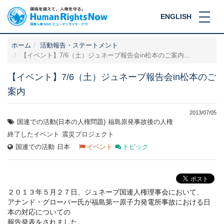
ENGLISH
ホーム
活動報告・ステートメント
【イベント】7/6（土）ジュネーブ報告会in松本のご案内...
【イベント】7/6（土）ジュネーブ報告会in松本のご
案内
2013/07/05
国連での活動(日本の人権問題)
福島原発事故後の人権
終了したイベント
震災プロジェクト
国連での活動
日本
イベント
トピック
２０１３年５月２７日、ジュネーブ国連人権理事会において、
アナンド・グローバー氏が福島第一原子力発電所事故における日
本の対応についての
報告発表をされました。