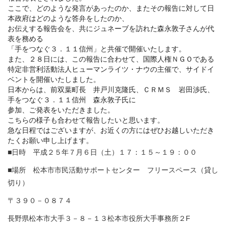
ここで、どのような発言があったのか、またその報告に対して日
本政府はどのような答弁をしたのか、
お伝えする報告会を、共にジュネーブを訪れた森永敦子さんが代
表を務める
「手をつなぐ３．１１信州」と共催で開催いたします。
また、２８日には、この報告に合わせて、国際人権ＮＧＯである
特定非営利活動法人ヒューマンライツ・ナウの主催で、サイドイ
ベントを開催いたしました。
日本からは、前双葉町長 井戸川克隆氏、ＣＲＭＳ 岩田渉氏、
手をつなぐ３．１１信州 森永敦子氏に
参加、ご発表をいただきました。
こちらの様子も合わせて報告したいと思います。
急な日程ではございますが、お近くの方にはぜひお越しいただき
たくお願い申し上げます。
■日時 平成２５年７月６日（土）１７：１５～１９：００
■場所 松本市市民活動サポートセンター フリースペース（貸し
切り）
〒３９０－０８７４
長野県松本市大手３－８－１３松本市役所大手事務所２F