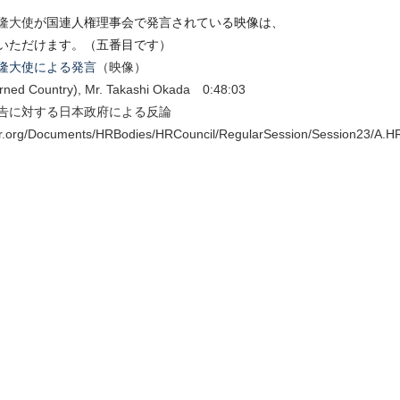
隆大使
が国連人権理事会で発言されている映像は、
覧いただけます。（五番目です）
隆大使による発言
（映像）
rned Country), Mr. Takashi Okada 0:48:03
告に対する日本政府による反論
hr.org/Documents/HRBodies/HRCouncil/RegularSession/Session23/A.