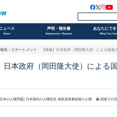
ニュース
声明・報告書
あなたにでき
News
Statements / Reports
What You Ca
動報告・ステートメント
【映像】日本政府（岡田隆大使）による国連人権
】日本政府（岡田隆大使）による
日本の人権問題)
日本国内の人権状況
福島原発事故後の人権
国連での