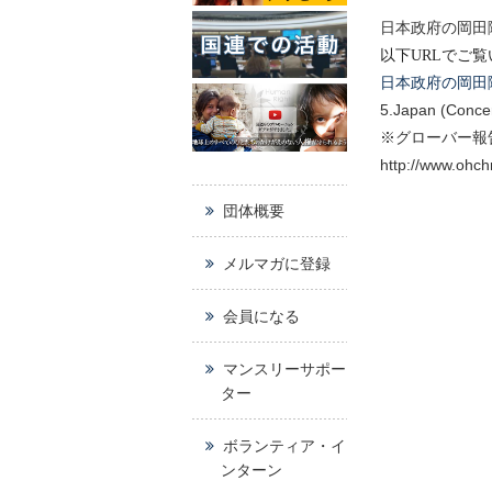
日本政府の岡田
以下URLでご
日本政府の岡田
5.Japan (Conce
※グローバー報
http://www.ohc
団体概要
メルマガに登録
会員になる
マンスリーサポー
ター
ボランティア・イ
ンターン