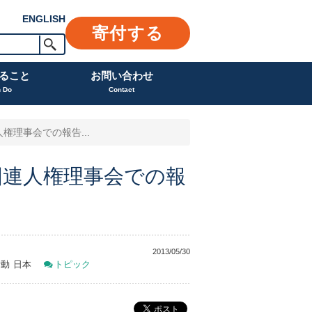
ENGLISH
寄付する
ること
お問い合わせ
n Do
Contact
理事会での報告...
国連人権理事会での報
2013/05/30
活動
日本
トピック