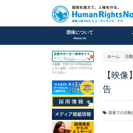
団体について
About Us
ホーム
活
※
会員
・
サポーター
の方はお伝え
しているID、パスワードでアクセ
【映像
スください。
告
国連での活動(