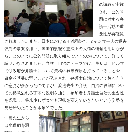
の講義が実施
され、公的問
題に対する弁
護士活動の重
要性が再確認
されました。また、日本におけるHIV訴訟や、ミャンマー人の退去
強制の事案を用い、国際的規範や憲法上の人権の概念を用いなが
ら、どのように公的問題に取り組んでいくのかについて、詳しく
説明がなされました。弁護士自治のテーマでは、最初は、ビルマ
では政府が弁護士について資格の剥奪権原を持っていることや、
資金的基盤の弱いことが発表され、弁護士自治について後ろ向き
の意見が多かったのですが、渡邉先生の弁護士自治の役割につい
ての熱意溢れる丁寧な説明を通し、参加者も弁護士自治の重要性
を認識し、将来少しずつでも現状を変えていきたいという姿勢を
見せ始めたことが印象的でした。
中島先生から
は水俣病を題