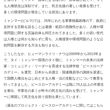
も人権状況は深刻です。また、民主化後の著しい発展を受けて、
多くの環境問題が発生している状況にあります。
ミャンマー(ビルマ)では、25年にわたる軍事独裁政権の下、政府に
反対する言動を語ることは逮捕・処罰の危険性があり、人権や環
境問題に関する言論自体も抑圧されてきました。多くの若い世代
は人権とは何かも知らずに育ち、人権侵害や環境問題のような公
的問題を解決する方法も知りません。
こうしたなか、ヒューマンライツ・ナウは2009年から2013年ま
で、タイ・ミャンマー国境のタイ側に、ミャンマーの未来の法律
家・コミュニティ・リーダーを育成する法律学校「ピースローア
カデミー」を運営、日本から弁護士・国連職員等の講師を派遣し
て国際人権法をはじめとする人権・法の支配などについて教育を
行ってきました。ピースローアカデミーは既に70人以上の卒業生
を輩出、卒業生の多くが昨今の民主化の流れを受けて、ミャンマ
ーに帰国して民主化を担う役割を果たしています。
（過去のプロジェクト・ピースローアカデミーに関してはこちら