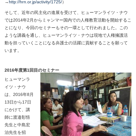
→
http://hrn.or.jp/activity/1725/
）
そして、近年の民主化の進展を受けて、ヒューマンライツ・ナウ
では2014年2月からミャンマー国内での人権教育活動を開始するこ
とになり、今回のセミナーもその一環として行われました。この
ような講義を通し、ヒューマンライツ・ナウは現地で人権擁護活
動を担っていくことになる弁護士の活躍に貢献することを願って
います。
2016
年度第1
回目のセミナー
ヒューマンラ
イツ・ナウ
は、2016年8月
13日から17日
にかけて、講
師に渡邉彰悟
先生と中島宏
治先生を招