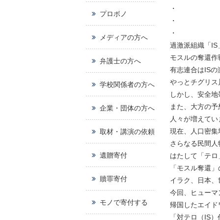
・
プロボノ
・
・
メディアの方へ
過激派組織「I
モスルの奪還作
弁護士の方へ
有志連合はIS
やっとチグリス
学校関係者の方へ
しかし、安全地
また、大方の予
企業・団体の方へ
人々が増えてい
現在、人口密集
取材・講演の依頼
さらなる民間人
遺贈寄付
はたして「テロ
「モスル奪還」
贖罪寄付
イラク、日本、
今回、ヒューマ
モノで寄付する
帰国したエイド
「対テロ（IS