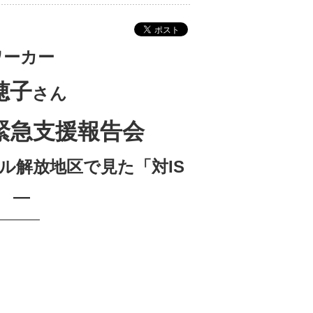
ワーカー
穂子
さん
緊急支援報告会
ル解放地区で見た「対IS
」 ―
━━━━━