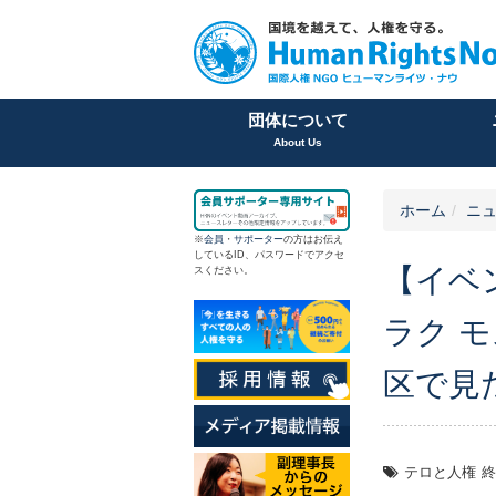
団体について
About Us
ホーム
ニュ
※
会員
・
サポーター
の方はお伝え
しているID、パスワードでアクセ
【イベ
スください。
ラク 
区で見
テロと人権
終