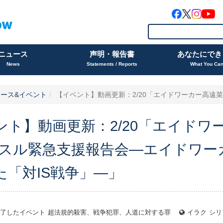
ニュース
声明・報告書
あなたにでき
News
Statements / Reports
What You Ca
ース&イベント
【イベント】動画更新：2/20「エイドワーカー高遠菜穂子
ント】動画更新：2/20「エイドワ
モスル緊急支援報告会―エイドワー
た「対IS戦争」―」
了したイベント
超法規的殺害、戦争犯罪、人道に対する罪
イラク
シリ