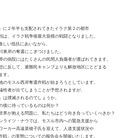
S」に２年半も支配されてきたイラク第２の都市
戦は、イラク戦争後最大規模の戦闘となりました。
の激しい抵抗にあいながら、
川東岸の奪還にこぎつけました。
帯の病院にはたくさんの民間人負傷者が運ばれてきます。
想に反して、避難民キャンプよりも解放地区にとどまる
ます。
地のモスル西岸奪還作戦が始まろうとしています。
犠牲者が出てしまうことが予想されますが、
」は撲滅されるのでしょうか。
の後に待っているものは何か？
世界が抱える問題に、私たちはどう向き合っていくべきか？
ンライツ・ナウでは、モスル市内への緊急支援から
ワーカー高遠菜穂子氏を迎えて、人道支援状況や
）作戦」の実態についての報告会を開催いたします。