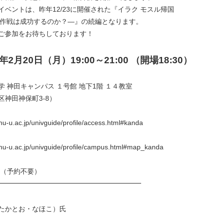
ベントは、昨年12/23に開催された『イラク モスル帰国
掃討作戦は成功するのか？―』の続編となります。
ご参加をお待ちしております！
7年2月20日（月）19:00～21:00 （開場18:30）
 神田キャンパス １号館 地下
1
階 １４教室
神田神保町3-8）
hu-u.ac.jp/univguide/profile/access.html#kanda
hu-u.ac.jp/univguide/profile/campus.html#map_kanda
円（予約不要）
━━━━━━━━━━━━━━━━━━━━━
たかとお・なほこ）氏