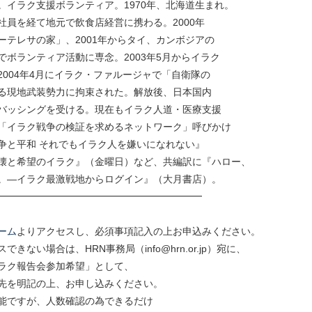
。イラク支援ボランティア。1970年、北海道生まれ。
社員を経て地元で飲食店経営に携わる。2000年
ーテレサの家」、2001年からタイ、カンボジアの
でボランティア活動に専念。2003年5月からイラク
2004年4月にイラク・ファルージャで「自衛隊の
る現地武装勢力に拘束された。解放後、日本国内
バッシングを受ける。現在もイラク人道・医療支援
「イラク戦争の検証を求めるネットワーク」呼びかけ
争と平和 それでもイラク人を嫌いになれない』
壊と希望のイラク』（金曜日）など、共編訳に『ハロー、
。―イラク最激戦地からログイン』（大月書店）。
━━━━━━━━━━━━━━━━━━━━━
ーム
よりアクセスし、必須事項記入の上お申込みください。
きない場合は、HRN事務局（info@hrn.or.jp）宛に、
イラク報告会参加希望」として、
先を明記の上、お申し込みください。
能ですが、人数確認の為できるだけ