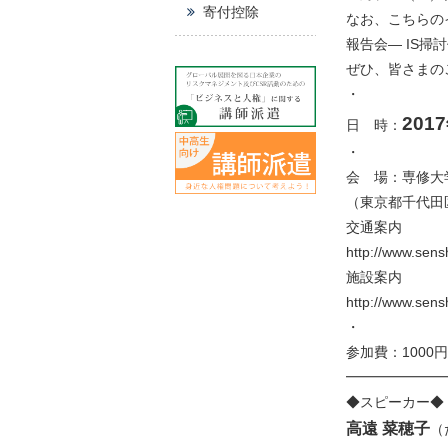
寄付控除
なお、こちらのイ
報告会― IS
ぜひ、皆さまの
・
201
日 時：
・
会 場：専修大学
（東京都千代田区
交通案内
http://www.sens
施設案内
http://www.sens
・
参加費：1000
━━━━━━━
◆スピーカー◆
高遠 菜穂子
（