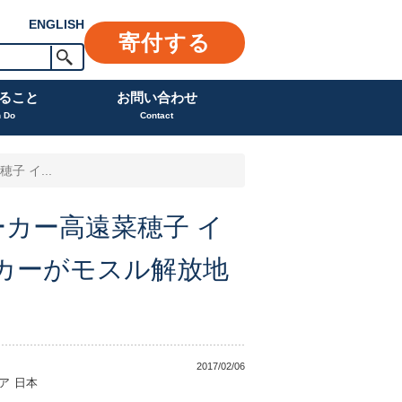
ENGLISH
寄付する
ること
お問い合わせ
n Do
Contact
 イ...
ーカー高遠菜穂子 イ
カーがモスル解放地
2017/02/06
ア
日本