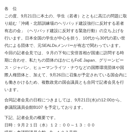
各 位
この度、9月21日に本土の、学生（若者）とともに高江の問題に取
り組む「沖縄・北部訓練場のヘリパッド建設強行に反対する若者
有志の会」（ヘリパッド建設に反対する緊急行動）の立ち上げを
行います。日本全国の学生が中心を担う、10代から30代の若い世
代による団体で、元SEALDsメンバーが有志で関わっています。
今回の記者会見では、９月の下旬に安倍首相が国連に訪問する時
期に合わせ、私たちの団体のほかにもFoE Japan、グリーンピー
ス・ジャパン、ヒューマンライツ・ナウなどの国際環境団体や国
際人権団体と、加えて、9月26日に召集が予定されている国会内に
も働きかけるため、複数政党の国会議員とも合同で記者会見を行
います。
合同記者会見の日程につきましては、9月21日(水)の12:00から、
参議院議員会館B107 を予定しております。
下記、記者会見の概要です。
日時：９月２１日（水）１２：００～１３：００