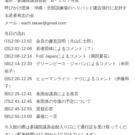
場所：参議院議員会館 B－１０７号室
呼びかけ団体：沖縄・北部訓練場のヘリパッド建設強行に反対す
る若者有志の会
メール：each.takae@gmail.com
当日の流れ
⑴12:00-12:02 会見の趣旨説明（元山仁士郎）
⑵12:02-12:08 若者団体によるコメント（？）
⑶12:08-12:14 FoE Japanによるコメント（満田夏花）
⑷12:14-12:20 グリーンピース・ジャパンによるコメント（米田
祐子）
⑸12:20-12:26 ヒューマンライツ・ナウによるコメント（伊藤和
子）
⑹12:26-12:41 各国会議員による発言
⑺12:41-12:45 各団体の今後の予定について
⑻12:45-12:55 質疑応答
⑼12:55-13:00 最後に一言
※入館の際は参議院議員会館入り口にて通行証を受け取ってくだ
さい（配布時間は11:30から12:10までとします）