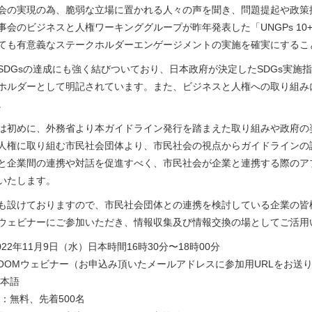
会の実現の為、脆弱な立場に置かれる人々の声を聞き、問題提起や政策
事会のビジネスと人権ワーキンググループが昨年発表した「UNGPs 10
ても有意義なステークホルダーエンゲージメントの実施を確実にするこ
SDGsの達成にも強く結びついており、日本政府が決定したSDGs実施指
ホルダーとして明記されています。また、ビジネスと人権への取り組み
。
は初めに、外務省より本ガイドライン発行を踏まえた取り組みや政府の
人権に取り組む市民社会団体より、市民社会の視点からガイドラインの
と企業間の連携や対話を促進すべく、市民社会が企業と連携する際のア
いたします。
も設けておりますので、市民社会団体との連携を検討している企業の皆
ウェビナーにご参加いただき、情報収集及び情報交換の場としてご活用
22年11月9日（水）日本時間16時30分〜18時00分
ZOOMウェビナー（お申込み頂いたメールアドレスに参加用URLをお送
日本語
：無料、先着500名