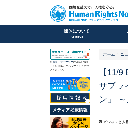
団体について
About Us
ホーム
ニュ
※
会員
・
サポーター
の方はお伝え
しているID、パスワードでアクセ
【11
スください。
サプラ
ン」 
ビジネスと人