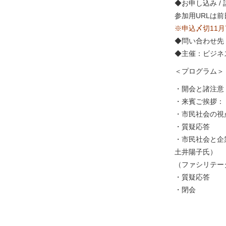
◆お申し込み /
参加用URLは
※申込〆切11月7
◆問い合わせ先：y
◆主催：ビジネ
＜プログラム＞
・開会と諸注意
・来賓ご挨拶：
・市民社会の視
・質疑応答
・市民社会と企
土井陽子氏）
（ファシリテー
・質疑応答
・閉会