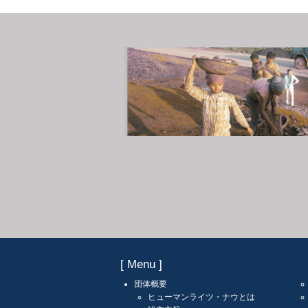
[ Menu ]
団体概要
ヒューマンライツ・ナウとは