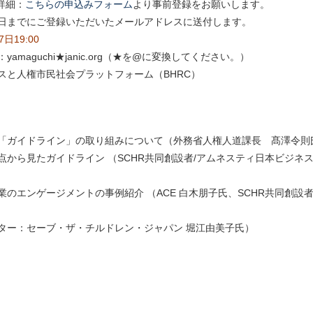
 詳細：
こちらの申込みフォーム
より事前登録をお願いします。
前日までにご登録いただいたメールアドレスに送付します。
日19:00
amaguchi★janic.org（★を@に変換してください。）
スと人権市民社会プラットフォーム（BHRC）
「ガイドライン」の取り組みについて（外務省人権人道課長 髙澤令則
点から見たガイドライン （SCHR共同創設者/アムネスティ日本ビジネ
業のエンゲージメントの事例紹介 （ACE 白木朋子氏、SCHR共同創設
ター：セーブ・ザ・チルドレン・ジャパン 堀江由美子氏）