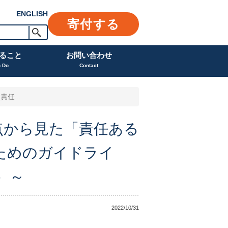
ENGLISH
寄付する
ること
お問い合わせ
n Do
Contact
任...
視点から見た「責任ある
ためのガイドライ
）～
2022/10/31