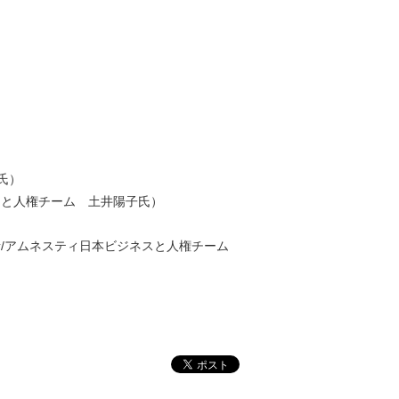
氏）
スと人権チーム 土井陽子氏）
者/アムネスティ日本ビジネスと人権チーム