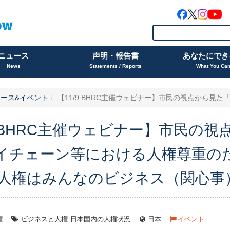
ニュース
声明・報告書
あなたにでき
News
Statements / Reports
What You Ca
ース&イベント
【11/9 BHRC主催ウェビナー】市民の視点から見た「責
/9 BHRC主催ウェビナー】市民の
イチェーン等における人権尊重の
～人権はみんなのビジネス（関心事
権
ビジネスと人権
日本国内の人権状況
日本
イベント