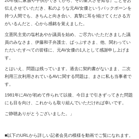
20年後に家族や子供ができてから、その重大さを知る』ことをお
伝えさせていただき、私のような元AV女優というバックボーンを
持つ人間でも、きちんと向き合い、真摯に耳を傾けてくださる方
がいるんだと、心から感銘を覚えました。
立憲民主党の塩村あやか議員を始め、ご尽力いたただきました議
員のみなさま、伊藤和子弁護士、ぱっぷすさま、他、関わってい
ただいたすべての皆様に、元AV女優の1人として感謝申し上げま
す。
とはいえ、問題は残っています。過去に契約書がないまま、二次
利用三次利用されているAVに関する問題は、まさに私も当事者で
す。
1981年にAVが初めて作られて以後、今日まで引きずってきた問題
にも目を向け、これからも取り組んでいただければ幸いです。
ご静聴ありがとうございました。」
■以下のURLから詳しい記者会見の模様を動画でご覧になれます。