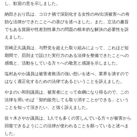
し、歓迎の意を示しました。
納田さおり氏は、コロナ禍で深刻化する女性のAV出演被害への有
効な法律ができたことへの喜びを述べました。また、立法の趣旨
でもある貧困や性差別性暴力の問題の根本的な解決の必要性を訴
えました。
宮崎正久議員は、与野党を超えた取り組みによって、これほど短
期間で、罰則まで設けた実行力のある法律を整備できたことへの
感慨と、活動をしている方々への敬意と感謝を示しました。
塩村あやか議員は被害者救済の強い想いを述べ、業界を潰すので
はなく適正化するための法律であるということを訴えました。
やまのい和則議員は、被害者にとって命綱になり得るので、この
法律を用いれば「契約販売しても取り消すことができる」という
ことを知って頂きたい、と強く訴えました。
佐々木さやか議員は、1人でも多くの苦しんでいる方々が被害から
回復できるようにこの法律が使われることを願っていると述べま
した。