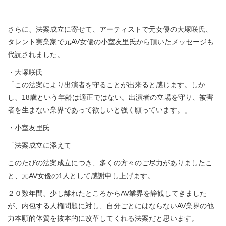
さらに、法案成立に寄せて、アーティストで元女優の大塚咲氏、
タレント実業家で元AV女優の小室友里氏から頂いたメッセージも
代読されました。
・大塚咲氏
「この法案により出演者を守ることが出来ると感じます。しか
し、18歳という年齢は適正ではない。出演者の立場を守り、被害
者を生まない業界であって欲しいと強く願っています。」
・小室友里氏
「法案成立に添えて
このたびの法案成立につき、多くの方々のご尽力がありましたこ
と、元AV女優の1人として感謝申し上げます。
２０数年間、少し離れたところからAV業界を静観してきました
が、内包する人権問題に対し、自分ごとにはならないAV業界の他
力本願的体質を抜本的に改革してくれる法案だと思います。