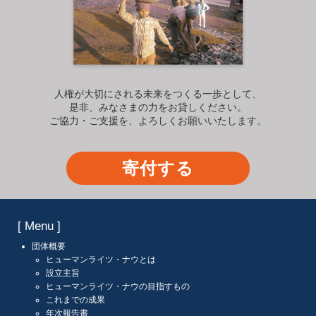
人権が大切にされる未来をつくる一歩として、
是非、みなさまの力をお貸しください。
ご協力・ご支援を、よろしくお願いいたします。
寄付する
[ Menu ]
団体概要
ヒューマンライツ・ナウとは
設立主旨
ヒューマンライツ・ナウの目指すもの
これまでの成果
年次報告書