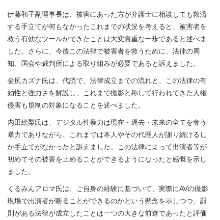
伊藤和子副理事長は、被害にあった方が弁護士に相談しても救済
する手立てが何もなかったこれまでの状況を考えると、被害者を
救う有効なツールができたことは大変貴重な一歩であると述べま
した。さらに、今後この法律で被害者を救うために、法律の周
知、国会や裁判所による取り組みが必要であると訴えました。
金尻カズナ氏は、代読で、法律成立までの流れと、この法律の有
効性と強力さを解説し、これまで撮影と称して行われてきた人権
侵害も規制の対象になることを述べました。
内田絵梨氏は、デジタル性暴力は現在・過去・未来の全てを奪う
暴力でありながら、これまでは本人やその代理人が謝り続けるし
か手立てがなかったと訴えました。この法律によって出演者等が
初めてその被害を止めることができるようになったと感慨を示し
ました。
くるみんアロマ氏は、ご自身の経験に基づいて、実際にAVの撮影
現場で出演者が断ることができるのかという懸念を示しつつ、罰
則がある法律が成立したことは一つの大きな前進であったと評価