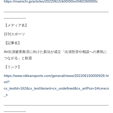
https://mainichi.jp/articles/20220615/k00/00m/040/260000c
____________________________________________________
___________
【メディア名】
日刊スポーツ
【記事名】
AV出演被害救済に向けた新法が成立「出演拒否や相談への勇気に
つながる」と歓迎
【リンク】
https://www.nikkansports.com/general/news/202206150000928.ht
ml?
cx_testId=162&cx_testVariant=cx_undefined&cx_artPos=1#cxrecs
_s
____________________________________________________
___________