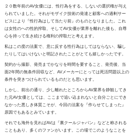
２０数年前のAV女優には、性行為をする、しないの選択権が与え
られていました。それがモザイク技術の発達と顧客への過剰サー
ビスにより『性行為はして当たり前』のものとなりました。これ
は女性のへの性的搾取、そしてAV女優が業界を離れた後も、自尊
心を持って生き続ける権利の搾取だと考えます。
私はこの度の法案で、意に反する性行為はしてはならない、騙し
たりしてはいけないと明記されたことがとても嬉しかったです。
契約から撮影、発売までかなりを時間を要すること、発売後、当
面2年間の無条件回収など、AVメーカーにとっては死活問題以上の
条件を突きつけられているものだとも思います。
しかし、前出の通り、少し離れたところからAV業界を静観してき
た元AV女優としては、ここまで追い込まれないと自分ごとにでき
なかった悪しき体質こそが、今回の法案を『作らせてしまった』
原因でもあるとみています。
それでも海外を見ればAVは『裏クールジャパン』などと称される
こともあり、多くのファンがいます。この場でこのようなことを