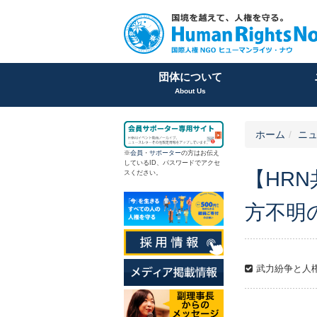
団体について
About Us
ホーム
ニュ
※
会員
・
サポーター
の方はお伝え
しているID、パスワードでアクセ
【HR
スください。
方不明
武力紛争と人