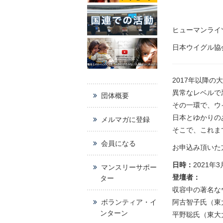
ヒューマンライ
日本ウイグル協
2017年以降
異常なレベルで
団体概要
その一環で、ウ
日本とゆかりの
メルマガに登録
そこで、これま
会員になる
お申込み頂いた
日時：
2021年
マンスリーサポー
登壇者：
ター
収容中の著名な
ボランティア・イ
阿古智子氏（東
ンターン
平野聡氏（東大