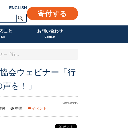
ENGLISH
寄付する
ること
お問い合わせ
n Do
Contact
ー「行...
ル協会ウェビナー「行
の声を！」
2021/03/15
難民
中国
イベント