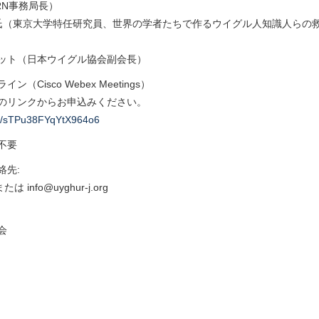
RN事務局長）
hite氏（東京大学特任研究員、世界の学者たちで作るウイグル人知識人ら
ット（日本ウイグル協会副会長）
イン（Cisco Webex Meetings）
のリンクからお申込みください。
gle/sTPu38FYqYtX964o6
不要
絡先:
または info@uyghur-j.org
会