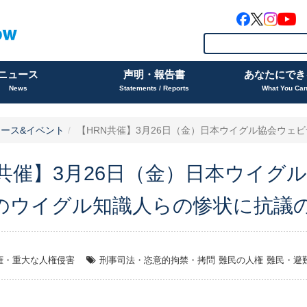
ニュース
声明・報告書
あなたにでき
News
Statements / Reports
What You Ca
ース&イベント
【HRN共催】3月26日（金）日本ウイグル協会ウェビナ
N共催】3月26日（金）日本ウイグ
のウイグル知識人らの惨状に抗議
権・重大な人権侵害
刑事司法・恣意的拘禁・拷問
難民の人権
難民・避