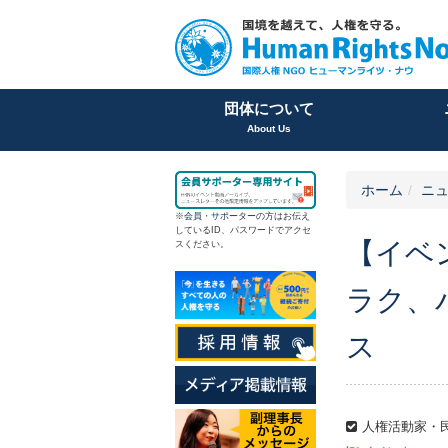
団体について
About Us
ホーム
ニュ
※
会員
・
サポーター
の方はお伝え
しているID、パスワードでアクセ
【イベ
スください。
ラク、
ス
人権活動家・