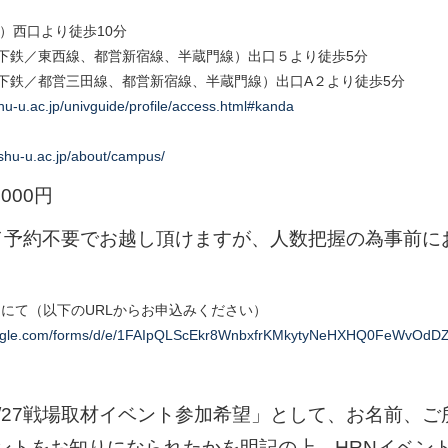
）西口より徒歩10分
下鉄／東西線、都営新宿線、半蔵門線）出口５より徒歩5分
下鉄／都営三田線、都営新宿線、半蔵門線）出口A２より徒歩5分
hu-u.ac.jp/univguide/profile/access.html#kanda
shu-u.ac.jp/about/campus/
000円
／予約不要でお越し頂けますが、人数把握の為事前に
ムにて（以下のURLからお申込みください）
google.com/forms/d/e/1FAIpQLScEkr8WnbxfrKMkytyNeHXHQ0FeWvOd
1/27戦場取材イベント参加希望」として、お名前、
ントをお知りになられたかを明記の上、HRNイベント