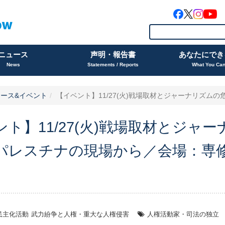
ニュース
声明・報告書
あなたにでき
News
Statements / Reports
What You Ca
ース&イベント
【イベント】11/27(火)戦場取材とジャーナリズムの危機
ント】11/27(火)戦場取材とジャ
パレスチナの現場から／会場：専修
民主化活動
武力紛争と人権・重大な人権侵害
人権活動家・司法の独立