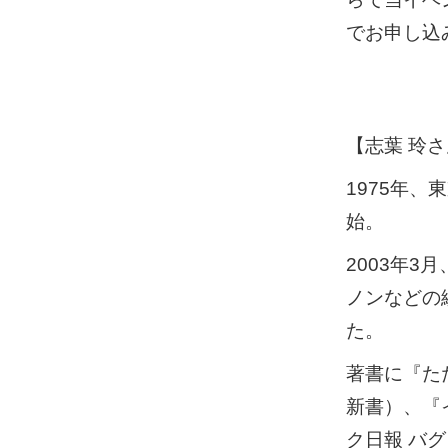
でお申し込
【志葉 玲
1975年
始。
2003年
ノンなどの
た。
著書に『た
新書）、『
ク⽇報 バグ