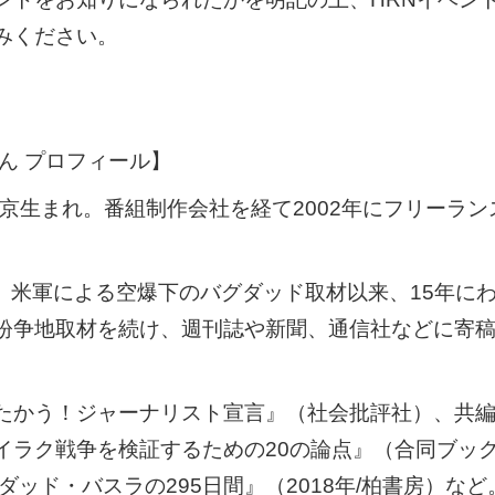
みください。
さん プロフィール】
、東京生まれ。番組制作会社を経て2002年にフリーラ
3月、米軍による空爆下のバグダッド取材以来、15年
紛争地取材を続け、週刊誌や新聞、通信社などに寄
たかう！ジャーナリスト宣言』（社会批評社）、共
イラク戦争を検証するための20の論点』（合同ブッ
ダッド・バスラの295⽇間』（2018年/柏書房）など