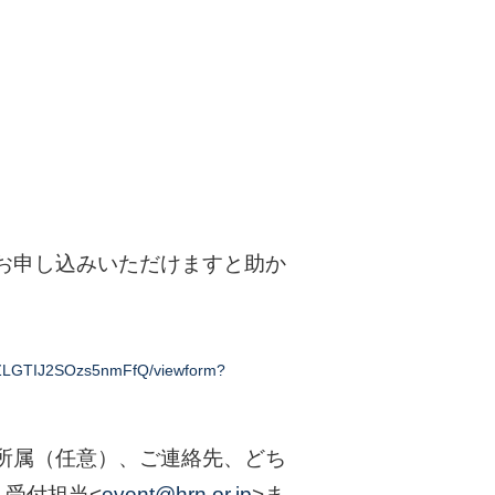
お申し込みいただけますと助か
DZLGTIJ2SOzs5nmFfQ/viewform?
ご所属（任意）、ご連絡先、どち
受付担当<
event@hrn.or.jp
>ま