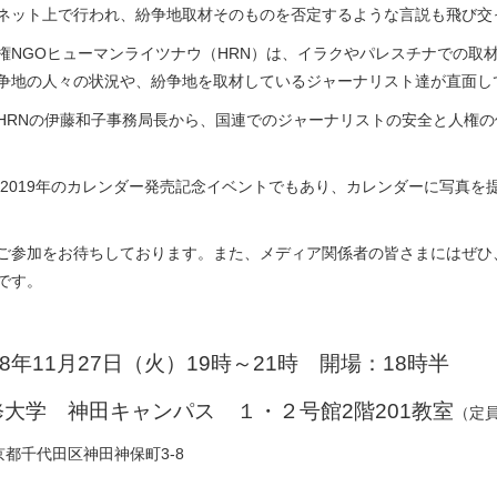
ネット上で行われ、紛争地取材そのものを否定するような言説も飛び交
権NGOヒューマンライツナウ（HRN）は、イラクやパレスチナでの取
争地の人々の状況や、紛争地を取材しているジャーナリスト達が直面し
HRNの伊藤和子事務局長から、国連でのジャーナリストの安全と人権
 2019年のカレンダー発売記念イベントでもあり、カレンダーに写真
ご参加をお待ちしております。また、メディア関係者の皆さまにはぜひ
です。
18年11月27日（火）19時～21時 開場：18時半
修大学 神田キャンパス １・２号館2階201教室
（定員
 東京都千代田区神田神保町3-8