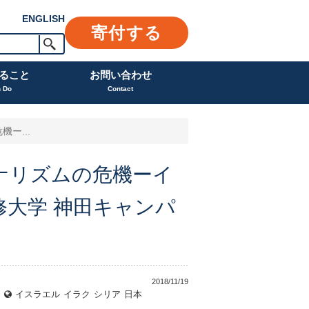
ENGLISH
寄付する
ること
お問い合わせ
n Do
Contact
ー...
ーナリズムの危機ーイ
大学 神田キャンパ
2018/11/19
イスラエル
イラク
シリア
日本