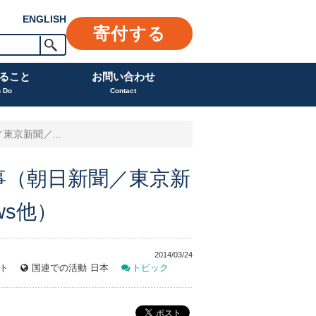
ENGLISH
寄付する
ること
お問い合わせ
n Do
Contact
京新聞／...
事（朝日新聞／東京新
ws他）
2014/03/24
ト
国連での活動
日本
トピック