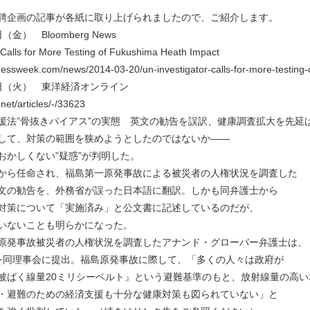
聘企画の記事が各紙に取り上げられましたので、ご紹介します。
日（金） Bloomberg News
 Calls for More Testing of Fukushima Heath Impact
nessweek.com/news/2014-03-20/un-investigator-calls-for-more-testing
25日（火） 東洋経済オンライン
.net/articles/-/33623
援法”骨抜きバイアス”の実態 英文の勧告を誤訳、健康調査拡大を先延
して、対策の範囲を狭めようとしたのではないか――
おかしくない”疑惑”が判明した。
から任命され、福島第一原発事故による被災者の人権状況を調査した
文の勧告を、外務省が誤った日本語に翻訳。しかも同弁護士から
対策について「実施済み」と公文書に記述しているのだが、
いないことも明らかになった。
原発事故被災者の人権状況を調査したアナンド・グローバー弁護士は、
を同理事会に提出。福島原発事故に際して、「多くの人々は政府が
被ばく線量20ミリシーベルト』という避難基準のもと、放射線量の高い
・避難のための経済支援も十分な健康対策も図られていない」と