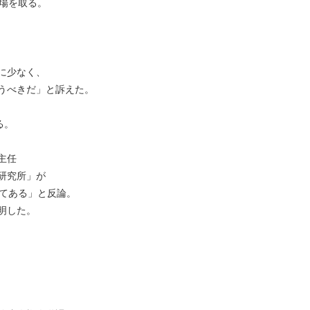
場を取る。
に少なく、
うべきだ」と訴えた。
る。
主任
研究所」が
てある」と反論。
明した。