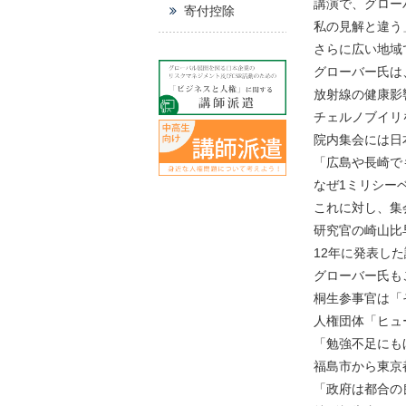
講演で、グロー
寄付控除
私の見解と違う
さらに広い地域
グローバー氏は
放射線の健康影
チェルノブイリ
院内集会には日
「広島や長崎で
なぜ1ミリシー
これに対し、集
研究官の崎山比
12年に発表し
グローバー氏も
桐生参事官は「
人権団体「ヒュ
「勉強不足にも
福島市から東京
「政府は都合の