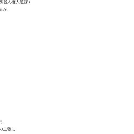
務省人権人道課）
るが、
月、
の主張に