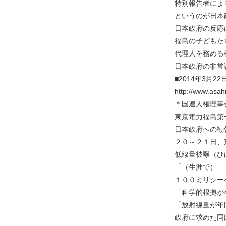
特別報告者によ
というのが日本
日本政府の反応
福島の子どもた
代理人を務める
日本政府の非常
■2014年3月
http://www.asa
＊国連人権理事
東京電力福島第
日本政府への勧
２０～２１日、
低線量被曝（ひ
「（生涯で）
１００ミリシー
「科学的根拠が
「放射線量が年
政府に求めた同