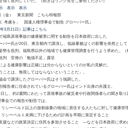
を強く批判していた。（続きはリンク先をご参照ください）
示
表示
表示
21日（金） 東京新聞 こちら特報部
く 考慮を」 国連人権理事会で勧告 グローバー氏』
4年3月21日）記事はこちら
で福島原発事故の健康被害に関する勧告を日本政府に出した
ーバー氏が20日、東京都内で講演し、低線量被ばくの影響を依然として
姿勢を批判。福島県以外の地域でも健康管理調査を行うよう求めた。（
批判 官僚の「勉強不足」露呈
による健康影響は正確には分からないというのが私の見解だ。
うことは、無視してはならないということだ」。
協会で講演したグローバー氏はそう強調した。
別報告者に任命されているグローバー氏はインド出身の弁護士。
月に来日し、約2週間にわたって原発事故の被災者や行政関係者らの聞き取
理事会での報告や勧告では、
ミリシーベルト以上の放射線量の地域に居住する人たちに対して健康管
ミリシーベルト未満に下げるための計画を早期に策定すること
支援などの政策決定に住民を参加させること ―などを日本政府に求め