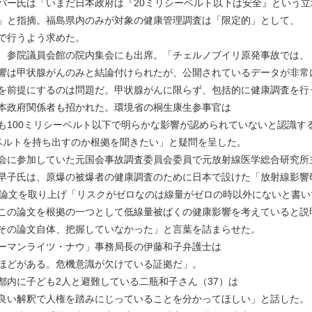
バー氏は「いまだ日本政府は『20ミリシーベルト以下は安全』という立
」と指摘。福島県内のみが対象の健康管理調査は「限定的」として、
で行うよう求めた。
、参院議員会館の院内集会にも出席。「チェルノブイリ原発事故では、
響は甲状腺がんのみと結論付けられたが、公開されているデータが非常
を前提にするのは問題だ。甲状腺がんに限らず、包括的に健康調査を行
本政府関係者も招かれた。環境省の桐生康生参事官は
も100ミリシーベルト以下で明らかな影響が認められていないと認識す
ベルトを持ち出すのか根拠を聞きたい」と疑問を呈した。
会に参加していた元国会事故調査委員会委員で元放射線医学総合研究所
早子氏は、原爆の被爆者の健康調査のために日本で設けた「放射線影響
た論文を取り上げ「リスクがゼロなのは線量がゼロの時以外にないと書い
この論文を根拠の一つとして低線量被ばくの健康影響を考えていると説
その論文自体、把握していなかった」と言葉を詰まらせた。
ーマンライツ・ナウ」事務局長の伊藤和子弁護士は
ほどがある。危機意識が欠けている証拠だ」。
都内に子ども2人と避難している二瓶和子さん（37）は
良い解釈で人権を踏みにじっていることを分かってほしい」と話した。