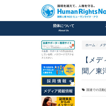
団体について
About Us
ホーム
メ
※
会員
・
サポーター
の方はお伝え
しているID、パスワードでアクセ
【メデ
スください。
聞／東洋
国連での活動(