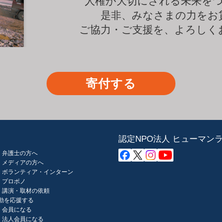
人権が大切にされる未来を
是非、みなさまの力をお
ご協力・ご支援を、よろしく
寄付する
認定NPO法人 ヒューマン
弁護士の方へ
メディアの方へ
ボランティア・インターン
プロボノ
講演・取材の依頼
動を応援する
会員になる
法人会員になる