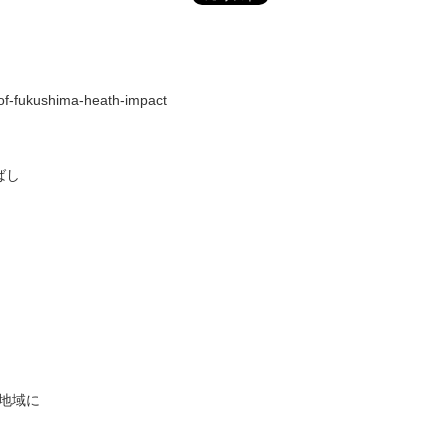
-of-fukushima-heath-impact
ばし
地域に