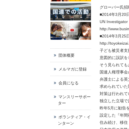
グローバー氏招
■2014年3月20
UN Investigator
http://www.busi
■2014年3月
http://toyokeizai
子ども被災者支
団体概要
意図的に誤訳を
そう見られても
メルマガに登録
国連人権理事会
弁護士による英
会員になる
求められていた
対策は行われて
マンスリーサポー
独立した立場で
ター
昨年5月に勧告
設定した『年間
ボランティア・イ
住み続け、移住
ンターン