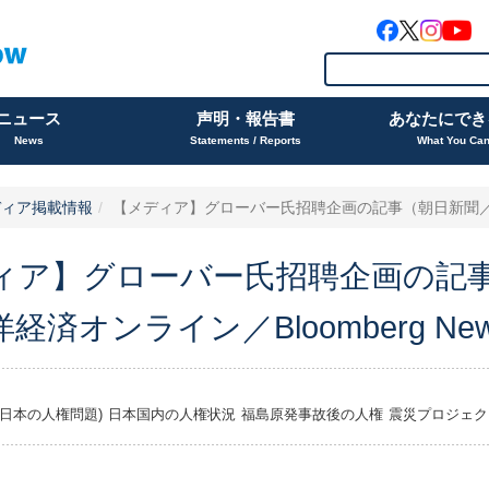
ニュース
声明・報告書
あなたにでき
News
Statements / Reports
What You Ca
ディア掲載情報
【メディア】グローバー氏招聘企画の記事（朝日新聞／東
ィア】グローバー氏招聘企画の記
経済オンライン／Bloomberg Ne
日本の人権問題)
日本国内の人権状況
福島原発事故後の人権
震災プロジェク