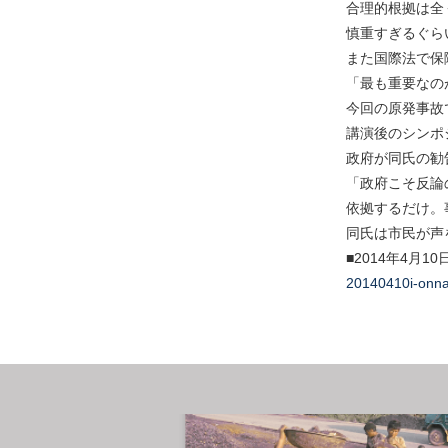
合理的根拠は全
慎重すぎるぐら
また国際法で保
「最も重要なの
今回の原発事故
講演後のシンポ
政府が同氏の勧
「政府こそ反論
依拠するだけ。
同氏は市民が声
■2014年4月
20140410i-onna