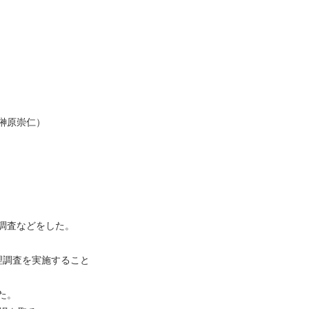
榊原崇仁）
り調査などをした。
理調査を実施すること
た。