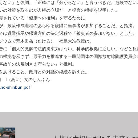
くない」と強調。「正確には『分からない』と言うべきだ。危険でない
いの対策を取るのが人権の立場だ」と提言の根拠を説明した。
障されている「健康への権利」を守るために、
が、政策作成過程のあらゆる段階に当事者が参加することだ」と指摘。
では避難指示や帰還方針の決定過程で「被災者の参加がない」とした。
ジウムで荒木田岳（たける）・福島大准教授は、
告に「個人的見解で法的拘束力はない。科学的根拠に乏しい」などと反
の根拠を示さず、原子力を推進する一民間団体の国際放射線防護委員会
事故前の法規制さえ守らない」と批判。
をあげること、政府との対話の継続を訴えた。
10日 I（あい）女のしんぶん
no-shinbun.pdf