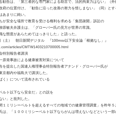
る勧告は、「第三者的な専門家による助言で、法的拘束力はない」（外
政府の位置付け。「勧告に沿った改善の努力を惜しまない」（同）とす
はあまりに鈍い。
ちが安全な場所で教育を受ける権利を求める「集団疎開」訴訟の
柳原敏夫弁護士は、「グローバー氏の見方が世界の常識。
識な態度があらためてはっきりした」と語った。
22日（土） 朝日新聞デジタル 『100msv以下安全論「根拠なし」』
hi.com/articles/CMTW1403210700005.html
会特別報告者講演
一原発事故による健康被害対策について
告を提出した国連人権理事会特別報告者アナンド・グローバー氏が
東京都内や福島大で講演した。
ばく）について流布されている
ベルト以下なら安全だ」との説を
ない」と批判した。
間１ミリシーベルトを超えるすべての地域での健康管理調査」を昨年５
氏は、「１００ミリシーベルト以下ならがんは増えないなどという一部