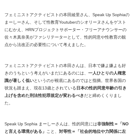
フェミニストアクティビストの本田綾里さん、Speak Up Sophiaの
まーしーさん、そして性教育Youtuberのシオリーヌさんをゲスト
にむかえ、HRNプロジェクトサポーター・フリーアナウンサーの
佐々木真奈美がファシリテーターとして、性的同意や性教育の観
点から法改正の必要性について考えました。
フェミニストアクティビストの本田さんは、日本で嫌よ嫌よも好
きのうちという考えがいまだにあるのには、
一人ひとりの人権意
識が著しく低い
というのが根底にあるのではと指摘。世界各国の
状況も踏まえ、現在13歳とされている
日本の性的同意年齢の引き
上げを含めた刑法性犯罪規定が変わるべき
だと締めくくりまし
た。
Speak Up Sophia まーしーさんは、性的同意には
非強制性＝「NO
と言える環境がある」
こと、
対等性＝「社会的地位や力関係に左