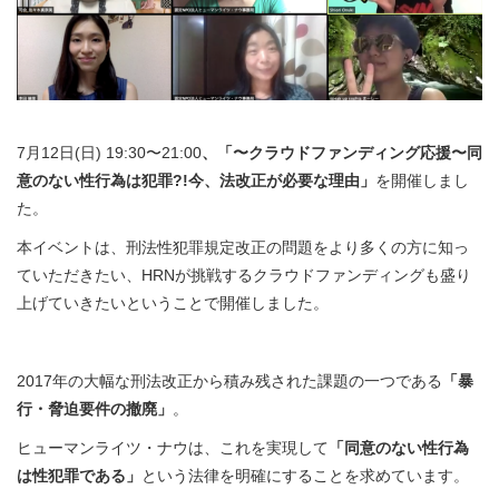
7月12日(日) 19:30〜21:00
、「〜クラウドファンディング応援〜同
意のない性行為は犯罪?!今、法改正が必要な理由」
を開催しまし
た。
本イベントは、刑法性犯罪規定改正の問題をより多くの方に知っ
ていただきたい、HRNが挑戦するクラウドファンディングも盛り
上げていきたいということで開催しました。
2017年の大幅な刑法改正から積み残された課題の一つである
「暴
行・脅迫要件の撤廃」
。
ヒューマンライツ・ナウは、これを実現して
「同意のない性行為
は性犯罪である」
という法律を明確にすることを求めています。