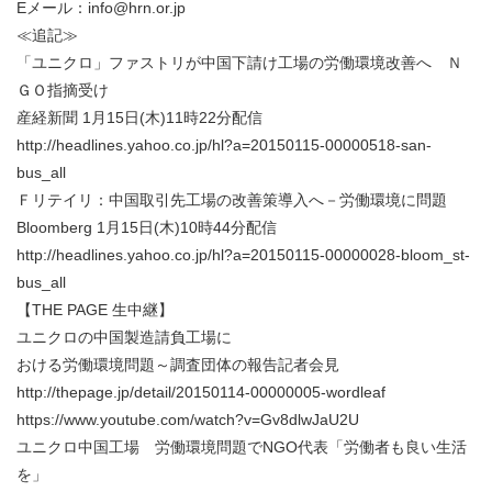
Eメール：info@hrn.or.jp
≪追記≫
「ユニクロ」ファストリが中国下請け工場の労働環境改善へ Ｎ
ＧＯ指摘受け
産経新聞 1月15日(木)11時22分配信
http://headlines.yahoo.co.jp/hl?a=20150115-00000518-san-
bus_all
Ｆリテイリ：中国取引先工場の改善策導入へ－労働環境に問題
Bloomberg 1月15日(木)10時44分配信
http://headlines.yahoo.co.jp/hl?a=20150115-00000028-bloom_st-
bus_all
【THE PAGE 生中継】
ユニクロの中国製造請負工場に
おける労働環境問題～調査団体の報告記者会見
http://thepage.jp/detail/20150114-00000005-wordleaf
https://www.youtube.com/watch?v=Gv8dlwJaU2U
ユニクロ中国工場 労働環境問題でNGO代表「労働者も良い生活
を」