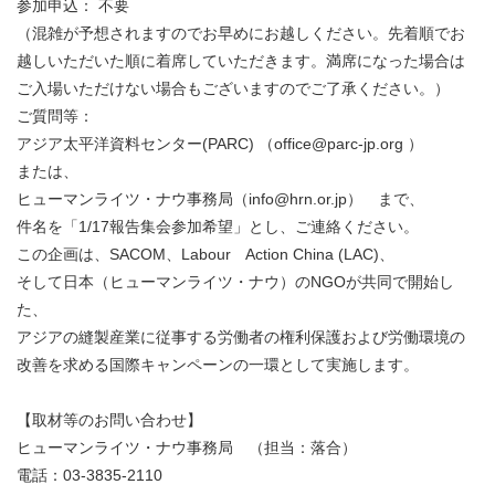
参加申込： 不要
（混雑が予想されますのでお早めにお越しください。先着順でお
越しいただいた順に着席していただきます。満席になった場合は
ご入場いただけない場合もございますのでご了承ください。）
ご質問等：
アジア太平洋資料センター(PARC) （office@parc-jp.org ）
または、
ヒューマンライツ・ナウ事務局（info@hrn.or.jp） まで、
件名を「1/17報告集会参加希望」とし、ご連絡ください。
この企画は、SACOM、Labour Action China (LAC)、
そして日本（ヒューマンライツ・ナウ）のNGOが共同で開始し
た、
アジアの縫製産業に従事する労働者の権利保護および労働環境の
改善を求める国際キャンペーンの一環として実施します。
【取材等のお問い合わせ】
ヒューマンライツ・ナウ事務局 （担当：落合）
電話：03-3835-2110