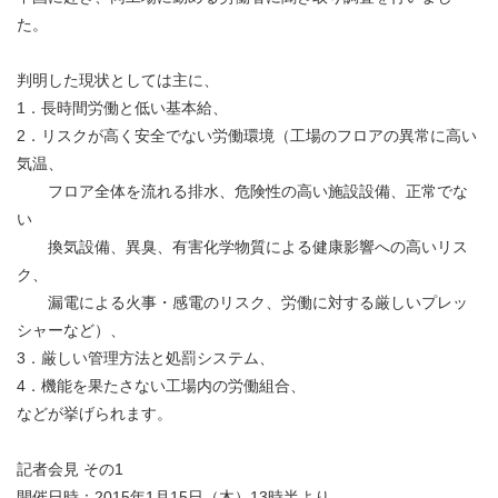
た。
判明した現状としては主に、
1．長時間労働と低い基本給、
2．リスクが高く安全でない労働環境（工場のフロアの異常に高い
気温、
フロア全体を流れる排水、危険性の高い施設設備、正常でな
い
換気設備、異臭、有害化学物質による健康影響への高いリス
ク、
漏電による火事・感電のリスク、労働に対する厳しいプレッ
シャーなど）、
3．厳しい管理方法と処罰システム、
4．機能を果たさない工場内の労働組合、
などが挙げられます。
記者会見 その1
開催日時：2015年1月15日（木）13時半より