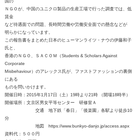
国の
ＮＧＯが、中国のユニクロ製品の生産工場で行った調査では、低
賃金
など待遇面での問題、長時間労働や労働安全面での懸念などが
明らかになっています。
この報告書をまとめた日本のヒューマンライツ・ナウの伊藤和子
氏と、
香港のＮＧＯ、ＳＡＣＯＭ（Students & Scholars Against
Corporate
Misbehaviour）のアレックス氏が、ファストファッションの裏側
にある
ものを問いかけます。
開催日時：2015年1月17日（土）19時より21時 （開場18時半）
開催場所：文京区男女平等センター 研修室Ａ
交通 地下鉄「春日」「後楽園」各駅より徒歩10
分
地図 https://www.bunkyo-danjo.jp/access.aspx
資料代：５００円