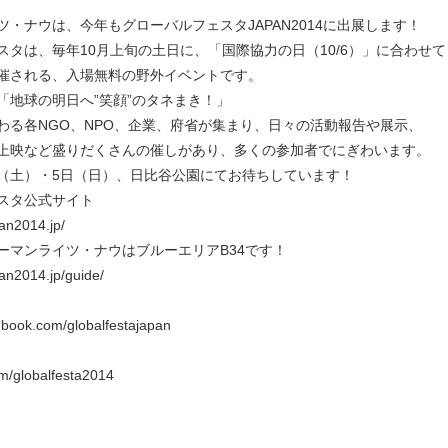
・ナウは、今年もグローバルフェスタJAPAN2014に出展します！
スタは、毎年10月上旬の土日に、「国際協力の日（10/6）」に合わせて
催される、入場無料の野外イベントです。
「地球の明日へ”笑顔”のタネまき！」
わる各NGO、NPO、企業、府省が集まり、日々の活動報告や展示、
上映など盛りだくさんの催しがあり、多くの参加者でにぎわいます。
4日（土）・5日（日）、日比谷公園にてお待ちしています！
スタ公式サイト
pan2014.jp/
ーマンライツ・ナウはブルーエリアB34です！
pan2014.jp/guide/
ebook.com/globalfestajapan
com/globalfesta2014