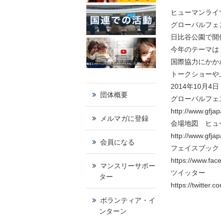
ヒューマンライツ
グローバルフェ
日比谷公園で開
今年のテーマは
国際協力にかか
トークショーや
2014年10月
団体概要
グローバルフェ
http://www.gfja
メルマガに登録
会場地図 ヒュ
http://www.gfja
会員になる
フェイスブック
https://www.fac
マンスリーサポー
ツイッター
ター
https://twitter.
ボランティア・イ
ンターン