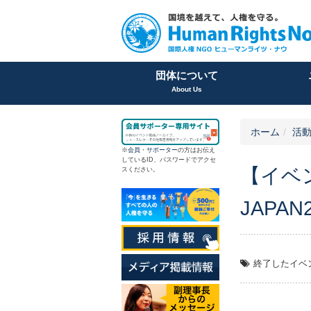
団体について
About Us
ホーム
活
※
会員
・
サポーター
の方はお伝え
しているID、パスワードでアクセ
【イベ
スください。
JAPA
終了したイベ