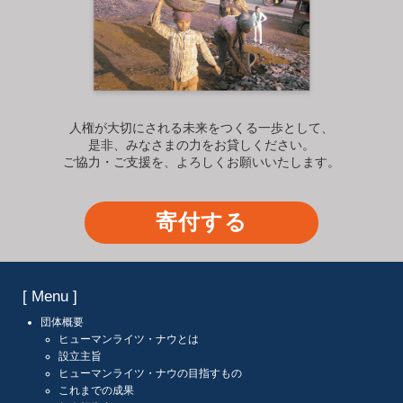
人権が大切にされる未来をつくる一歩として、
是非、みなさまの力をお貸しください。
ご協力・ご支援を、よろしくお願いいたします。
寄付する
[ Menu ]
団体概要
ヒューマンライツ・ナウとは
設立主旨
ヒューマンライツ・ナウの目指すもの
これまでの成果