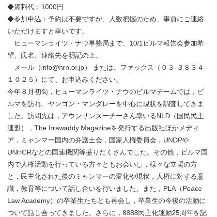
◆資料代：1000円
◆参加申込：予約は不要ですが、人数把握のため、事前にご連絡
いただけますと幸いです。
ヒューマンライツ・ナウ事務局まで、10/1ビルマ報告会参加希
望、氏名、連絡先を明記の上、
メール（info@hrn.or.jp） または、ファックス（０３-３８３４-
１０２５）にて、お申込みください。
今年８月初旬，ヒューマンライツ・ナウのビルマチームでは，ビ
ルマを訪れ、ヤンゴン・マンダレーを中心に現状を調査してきま
した。訪問先は，アウンサンスーチーさん率いるNLD（国民民主
連盟），The Irrawaddy Magazineを発行する出版社ほかメディ
ア，ミャンマー国内の弁護士会，国家人権委員会，UNDPや
UNHCRなどの国連機関等盛りだくさんでした。その他，ビルマ国
内で人権活動を行っている方々ともお会いし，様々な立場の方
と，民主化された後のミャンマーの変化や現状，人権に対する意
識，教育等について話し合いを行いました。また，PLA（Peace
Law Academy）の卒業生たちとも再会し，卒業生の今後の活動に
ついて話し合ってきました。さらに，8888民主化運動25周年を記