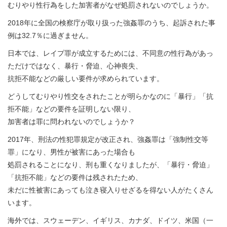
むりやり性行為をした加害者がなぜ処罰されないのでしょうか。
2018年に全国の検察庁が取り扱った強姦罪のうち、起訴された事
例は32.7％に過ぎません。
日本では、レイプ罪が成立するためには、不同意の性行為があっ
ただけではなく、暴行・脅迫、心神喪失、
抗拒不能などの厳しい要件が求められています。
どうしてむりやり性交をされたことが明らかなのに「暴行」「抗
拒不能」などの要件を証明しない限り、
加害者は罪に問われないのでしょうか？
2017年、刑法の性犯罪規定が改正され、強姦罪は「強制性交等
罪」になり、男性が被害にあった場合も
処罰されることになり、刑も重くなりましたが、「暴行・脅迫」
「抗拒不能」などの要件は残されたため、
未だに性被害にあっても泣き寝入りせざるを得ない人がたくさん
います。
海外では、スウェーデン、イギリス、カナダ、ドイツ、米国（一