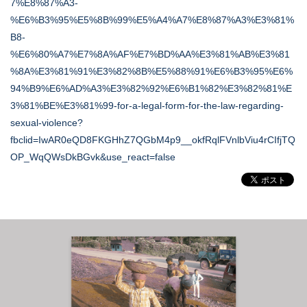
7%E8%87%A3-
%E6%B3%95%E5%8B%99%E5%A4%A7%E8%87%A3%E3%81%
B8-
%E6%80%A7%E7%8A%AF%E7%BD%AA%E3%81%AB%E3%81
%8A%E3%81%91%E3%82%8B%E5%88%91%E6%B3%95%E6%
94%B9%E6%AD%A3%E3%82%92%E6%B1%82%E3%82%81%E
3%81%BE%E3%81%99-for-a-legal-form-for-the-law-regarding-
sexual-violence?
fbclid=IwAR0eQD8FKGHhZ7QGbM4p9__okfRqlFVnlbViu4rCIfjTQ
OP_WqQWsDkBGvk&use_react=false