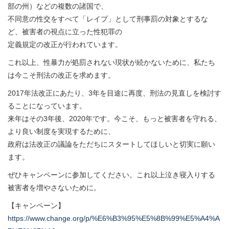
部の州）などの複数の諸国で、
不同意の性交をすべて「レイプ」として刑事罰の対象とするな
ど、被害者の視点に立った性犯罪の
定義規定の改正が行われています。
これ以上、性暴力が処罰されない現状が続かないために、私たち
は今こそ刑法の改正を求めます。
2017年法改正にあたり、3年を目途に再度、刑法の見直しを検討す
ることになっています。
来年はその3年後、2020年です。今こそ、もっと被害者を守れる、
より良い制度を実現するために、
政府は法改正の議論をただちにスタートしてほしいと切実に願い
ます。
ぜひキャンペーンに参加してください。これ以上泣き寝入りする
被害者を増やさないために。
【キャンペーン】
https://www.change.org/p/%E6%B3%95%E5%8B%99%E5%A4%A