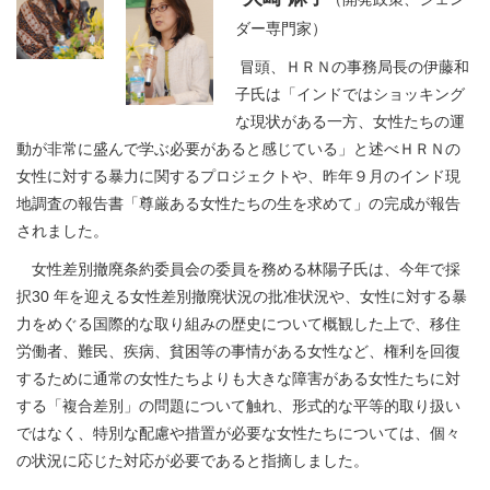
ダー専門家）
冒頭、ＨＲＮの事務局長の伊藤和
子氏は「インドではショッキング
な現状がある一方、女性たちの運
動が非常に盛んで学ぶ必要があると感じている」と述べＨＲＮの
女性に対する暴力に関するプロジェクトや、昨年９月のインド現
地調査の報告書「尊厳ある女性たちの生を求めて」の完成が報告
されました。
女性差別撤廃条約委員会の委員を務める林陽子氏は、今年で採
択30 年を迎える女性差別撤廃状況の批准状況や、女性に対する暴
力をめぐる国際的な取り組みの歴史について概観した上で、移住
労働者、難民、疾病、貧困等の事情がある女性など、権利を回復
するために通常の女性たちよりも大きな障害がある女性たちに対
する「複合差別」の問題について触れ、形式的な平等的取り扱い
ではなく、特別な配慮や措置が必要な女性たちについては、個々
の状況に応じた対応が必要であると指摘しました。