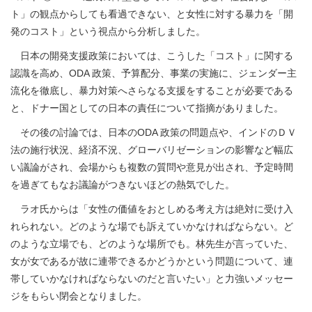
ト」の観点からしても看過できない、と女性に対する暴力を「開
発のコスト」という視点から分析しました。
日本の開発支援政策においては、こうした「コスト」に関する
認識を高め、ODA 政策、予算配分、事業の実施に、ジェンダー主
流化を徹底し、暴力対策へさらなる支援をすることが必要である
と、ドナー国としての日本の責任について指摘がありました。
その後の討論では、日本のODA 政策の問題点や、インドのＤＶ
法の施行状況、経済不況、グローバリゼーションの影響など幅広
い議論がされ、会場からも複数の質問や意見が出され、予定時間
を過ぎてもなお議論がつきないほどの熱気でした。
ラオ氏からは「女性の価値をおとしめる考え方は絶対に受け入
れられない。どのような場でも訴えていかなければならない。ど
のような立場でも、どのような場所でも。林先生が言っていた、
女が女であるが故に連帯できるかどうかという問題について、連
帯していかなければならないのだと言いたい」と力強いメッセー
ジをもらい閉会となりました。