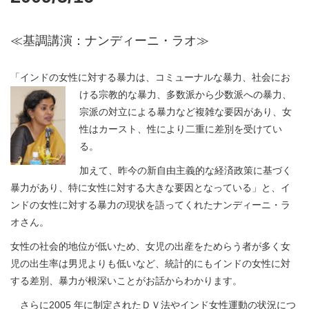
≪基調講演：ナンディーニ・ラオ≫
「インドの女性に対する暴力は、コミューナルな暴力、社会にお
ける宗教的な暴力、多数派から少数派への
暴力、
宗派の対立による暴力など複雑な要因があり、女
性はカースト、性により二重に差別を受けてい
る。
加えて、昨今の新自由主義的な経済政策に基づく
暴力があり、特に女性に対する大きな要因となっている」と、イ
ンドの女性に対する暴力の現状を語ってくれたナンディーニ・ラ
オさん。
女性の社会的地位が低いため、女児の出産をためらう者が多く女
児の出生率は男児よりも低いなど、統計的にもインドの女性に対
する差別、暴力が根深いことがお話からわかります。
さらに2005 年に制定されたＤＶ法やインド女性運動の状況につ