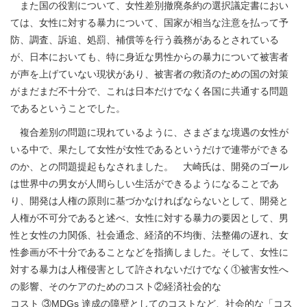
また国の役割について、女性差別撤廃条約の選択議定書におい
ては、女性に対する暴力について、国家が相当な注意を払って予
防、調査、訴追、処罰、補償等を行う義務があるとされている
が、日本においても、特に身近な男性からの暴力について被害者
が声を上げていない現状があり、被害者の救済のための国の対策
がまだまだ不十分で、これは日本だけでなく各国に共通する問題
であるということでした。
複合差別の問題に現れているように、さまざまな境遇の女性が
いる中で、果たして女性が女性であるというだけで連帯ができる
のか、との問題提起もなされました。 大崎氏は、開発のゴール
は世界中の男女が人間らしい生活ができるようになることであ
り、開発は人権の原則に基づかなければならないとして、開発と
人権が不可分であると述べ、女性に対する暴力の要因として、男
性と女性の力関係、社会通念、経済的不均衡、法整備の遅れ、女
性参画が不十分であることなどを指摘しました。そして、女性に
対する暴力は人権侵害として許されないだけでなく①被害女性へ
の影響、そのケアのためのコスト②経済社会的な
コスト ③MDGs 達成の障壁としてのコストなど、社会的な「コス