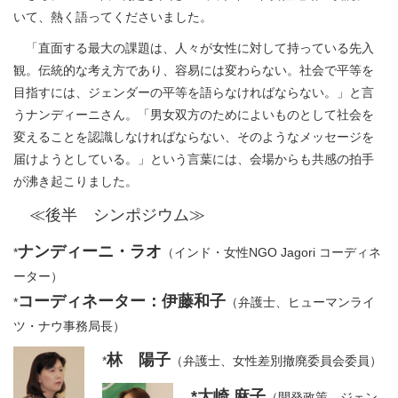
いて、熱く語ってくださいました。
「直面する最大の課題は、人々が女性に対して持っている先入
観。伝統的な考え方であり、容易には変わらない。社会で平等を
目指すには、ジェンダーの平等を語らなければならない。」と言
うナンディーニさん。「男女双方のためによいものとして社会を
変えることを認識しなければならない、そのようなメッセージを
届けようとしている。」という言葉には、会場からも共感の拍手
が沸き起こりました。
≪後半 シンポジウム≫
ナンディーニ・ラオ
*
（インド・女性NGO Jagori コーディネ
ーター）
コーディネーター：伊藤和子
*
（弁護士、ヒューマンライ
ツ・ナウ事務局長）
林 陽子
*
（弁護士、女性差別撤廃委員会委員）
*大崎 麻子
（開発政策、ジェン