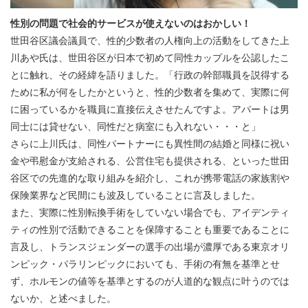
性別の問題で社会的サービスが使えないのはおかしい！
世田谷区議会議員で、性的少数者の人権向上の活動をしてきた上
川あや氏は、世田谷区が日本で初めて同性カップルを公認したこ
とに触れ、その経緯を語りました。「行政の幹部職員を説得する
ために私が何をしたかというと、性的少数者を集めて、実際に何
に困っているかを職員に直接伝えさせたんですよ。アパートは男
同士には貸せない、同性だと病室にも入れない・・・と」
さらに上川氏は、同性パートナーにも異性間の結婚と同様に祝い
金や弔慰金が支給される、公営住宅も提供される、といった世田
谷区での先進的な取り組みを紹介し、これが携帯電話の家族割や
保険業界など民間にも波及していることに言及しました。
また、実際に性別転換手術をしていない場合でも、アイデンティ
ティの性別で活動できることを保障することも重要であることに
言及し、トランスジェンダーの選手の出場が濃厚である東京オリ
ンピック・パラリンピックにおいても、手術の有無を基準とせ
ず、ホルモンの値等を基準とするのが人道的な観点に叶うのでは
ないか、と述べました。