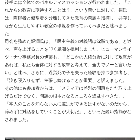
後半には全体でのパネルディスカッションが行われました。「こ
れからの教育に期待することは？」という問いに対して、崔氏
は、障碍者と健常者を分離してきた教育の問題を指摘し、共存し
ながら生活しやすい教室の環境を作っていくべきだと述べまし
た。
司会を務めた堀潤氏は、「民主主義の対義語は沈黙である」と述
べ、声を上げることを叩く風潮を批判しました。ヒューマンライ
ツ・ナウ事務局長の伊藤も、「どこかの人権分野に対して攻撃が
あれば、私たち全体に対する攻撃と考えて、全力でノーと言いた
い」と述べ、さらに、過労死で子を失った経験を持つ参加者も、
「泣き寝入りせず、主張し続けることが重要」と訴えました。
その他にも参加者からは、「メディアは差別の問題をただ取り上
げるだけでなく、問題の根本となるところを追及すべきだ」、
「本人のことを知らない人に差別ができるはずがないのだから、
諦めずに対話をしていくことが大切だ」、といった鋭い指摘がな
されました。