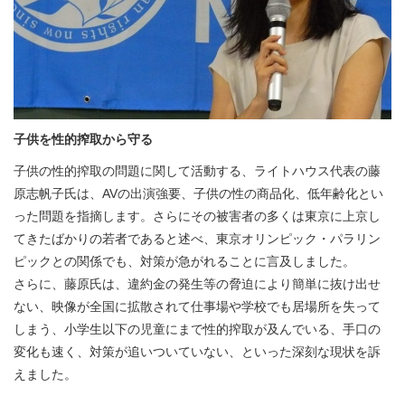
子供を性的搾取から守る
子供の性的搾取の問題に関して活動する、ライトハウス代表の藤
原志帆子氏は、AVの出演強要、子供の性の商品化、低年齢化とい
った問題を指摘します。さらにその被害者の多くは東京に上京し
てきたばかりの若者であると述べ、東京オリンピック・パラリン
ピックとの関係でも、対策が急がれることに言及しました。
さらに、藤原氏は、違約金の発生等の脅迫により簡単に抜け出せ
ない、映像が全国に拡散されて仕事場や学校でも居場所を失って
しまう、小学生以下の児童にまで性的搾取が及んでいる、手口の
変化も速く、対策が追いついていない、といった深刻な現状を訴
えました。