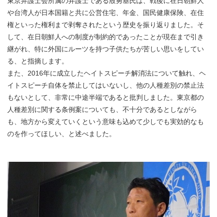
東京弁護士会所属の弁護士である殷勇基氏は、戦後に在日朝鮮人
や台湾人が日本国籍と共に公営住宅、年金、国民健康保険、在住
権といった権利まで剥奪されたという歴史を振り返りました。そ
して、在日朝鮮人への制度が制約的であったことが現在まで引き
継がれ、特に外国にルーツを持つ子供たちが苦しい思いをしてい
る、と指摘します。
また、2016年に成立したヘイトスピーチ解消法について触れ、ヘ
イトスピーチ自体を禁止してはいないし、他の人種差別の禁止法
もないとして、非常に中途半端であると批判しました。東京都の
人種差別に関する条例案についても、不十分であるとしながら
も、地方から変えていくという意味も込めて少しでも実効的なも
のを作ってほしい、と述べました。