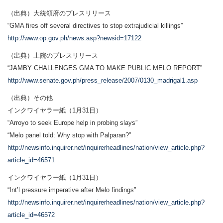
（出典）大統領府のプレスリリース
“GMA fires off several directives to stop extrajudicial killings”
http://www.op.gov.ph/news.asp?newsid=17122
（出典）上院のプレスリリース
“JAMBY CHALLENGES GMA TO MAKE PUBLIC MELO REPORT”
http://www.senate.gov.ph/press_release/2007/0130_madrigal1.asp
（出典）その他
インクワイヤラー紙（1月31日）
“Arroyo to seek Europe help in probing slays”
“Melo panel told: Why stop with Palparan?”
http://newsinfo.inquirer.net/inquirerheadlines/nation/view_article.php?
article_id=46571
インクワイヤラー紙（1月31日）
“Int’l pressure imperative after Melo findings”
http://newsinfo.inquirer.net/inquirerheadlines/nation/view_article.php?
article_id=46572