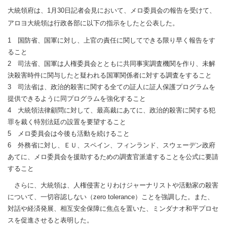
大統領府は、1月30日記者会見において、メロ委員会の報告を受けて、
アロヨ大統領は行政各部に以下の指示をしたと公表した。
1 国防省、国軍に対し、上官の責任に関してできる限り早く報告をす
ること
2 司法省、国軍は人権委員会とともに共同事実調査機関を作り、未解
決殺害時件に関与したと疑われる国軍関係者に対する調査をすること
3 司法省は、政治的殺害に関する全ての証人に証人保護プログラムを
提供できるように同プログラムを強化すること
4 大統領法律顧問に対して、最高裁にあてに、政治的殺害に関する犯
罪を裁く特別法廷の設置を要望すること
5 メロ委員会は今後も活動を続けること
6 外務省に対し、ＥＵ、スペイン、フィンランド、スウェーデン政府
あてに、メロ委員会を援助するための調査官派遣することを公式に要請
すること
さらに、大統領は、人権侵害とりわけジャーナリストや活動家の殺害
について、一切容認しない（zero tolerance）ことを強調した。また、
対話や経済発展、相互安全保障に焦点を置いた、ミンダナオ和平プロセ
スを促進させると表明した。