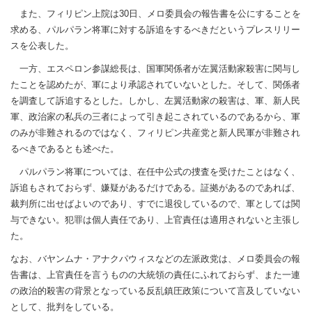
また、フィリピン上院は30日、メロ委員会の報告書を公にすることを
求める、パルパラン将軍に対する訴追をするべきだというプレスリリー
スを公表した。
一方、エスペロン参謀総長は、国軍関係者が左翼活動家殺害に関与し
たことを認めたが、軍により承認されていないとした。そして、関係者
を調査して訴追するとした。しかし、左翼活動家の殺害は、軍、新人民
軍、政治家の私兵の三者によって引き起こされているのであるから、軍
のみが非難されるのではなく、フィリピン共産党と新人民軍が非難され
るべきであるとも述べた。
パルパラン将軍については、在任中公式の捜査を受けたことはなく、
訴追もされておらず、嫌疑があるだけである。証拠があるのであれば、
裁判所に出せばよいのであり、すでに退役しているので、軍としては関
与できない。犯罪は個人責任であり、上官責任は適用されないと主張し
た。
なお、バヤンムナ・アナクパウィスなどの左派政党は、メロ委員会の報
告書は、上官責任を言うものの大統領の責任にふれておらず、また一連
の政治的殺害の背景となっている反乱鎮圧政策について言及していない
として、批判をしている。