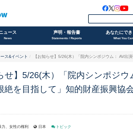
ニュース
声明・報告書
あなたにでき
News
Statements / Reports
What You Ca
ース&イベント
【お知らせ】5/26(木）「院内シンポジウム： AV出演強
せ】5/26(木）「院内シンポジウ
根絶を目指して」知的財産振興協
。
暴力、女性の権利
日本
トピック