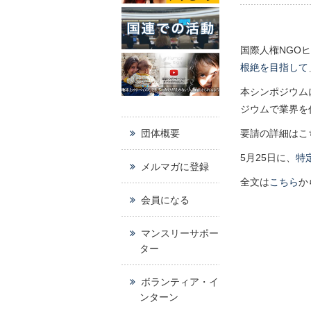
国際人権NGO
根絶を目指して
本シンポジウム
ジウムで業界を
団体概要
要請の詳細はこ
5月25日に、
特
メルマガに登録
全文は
こちら
か
会員になる
マンスリーサポー
ター
ボランティア・イ
ンターン