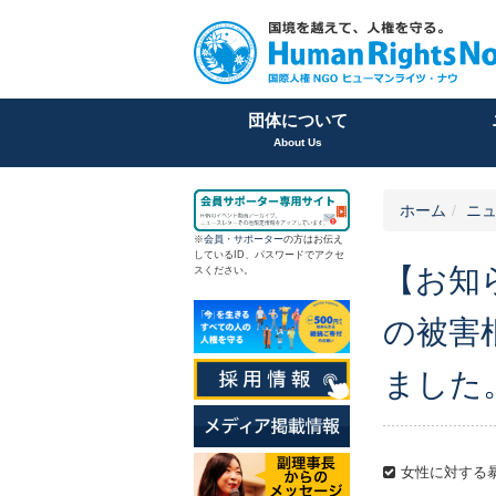
団体について
About Us
ホーム
ニュ
※
会員
・
サポーター
の方はお伝え
しているID、パスワードでアクセ
【お知ら
スください。
の被害
ました
女性に対する