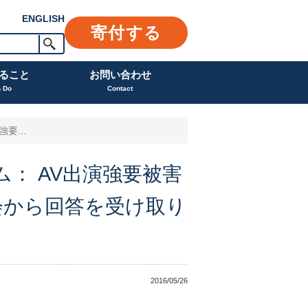
ENGLISH
寄付する
ること
お問い合わせ
n Do
Contact
要...
ム： AV出演強要被害
会から回答を受け取り
2016/05/26