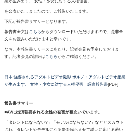
業が生み出す、 女性・少女に対する人権侵害」
を公表いたしましたので、ご報告いたします。
下記が報告書サマリーとなります。
報告書全文は
こちら
からダウンロードいただけますので、是非全
文をお読みいただけますと幸いです。
なお、本報告書リリースにあたり、記者会見も予定しておりま
す。記者会見の詳細は
こちら
からご確認ください。
日本:強要されるアダルトビデオ撮影 ポルノ・アダルトビデオ産業
が生み出す、 女性・少女に対する人権侵害 調査報告書
[PDF]
報告書サマリー
■
AV
に出演強要される女性の被害が相次いでいます。
「タレントにならない?」「モデルにならない?」などとスカウト
され、タレントやモデルになる夢を膨らませて誘いに応じる若い