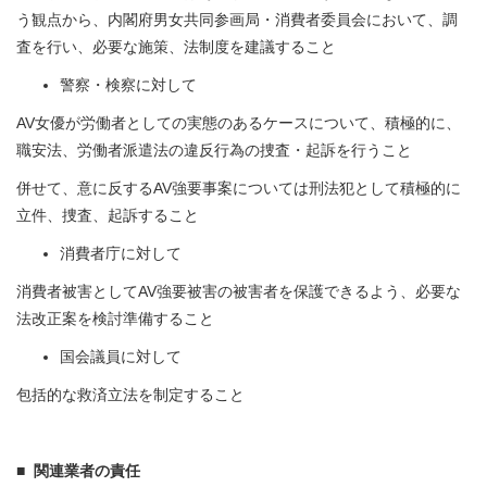
う観点から、内閣府男女共同参画局・消費者委員会において、調
査を行い、必要な施策、法制度を建議すること
警察・検察に対して
AV女優が労働者としての実態のあるケースについて、積極的に、
職安法、労働者派遣法の違反行為の捜査・起訴を行うこと
併せて、意に反するAV強要事案については刑法犯として積極的に
立件、捜査、起訴すること
消費者庁に対して
消費者被害としてAV強要被害の被害者を保護できるよう、必要な
法改正案を検討準備すること
国会議員に対して
包括的な救済立法を制定すること
■
関連業者の責任