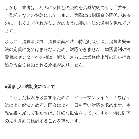
しかし、業者は、巧みに女性との契約を労働契約でなく「委任」
「委託」などの契約にしてしまい、実際には指揮命令関係がある
のに、あくまでそれがないかのように装い、法の適用を免れてい
ます。
さらに、消費者法制、消費者契約法、特定商取引法、消費者安全
法の定義にあてはまらないため、対応できません。勧誘規制や消
費相談センターへの相談・解決、さらには業務停止等の強い行政
処分も全く発動される余地がありません。
■望ましい法制度について
こうした状況を改善するために、ヒューマンライツ・ナウは立
法による解決と政府、国会による一日も早い対応を求めます。本
報告書末尾にて私たちは、詳細な勧告をしていますが、特に以下
の点を真剣に検討することを求めます。