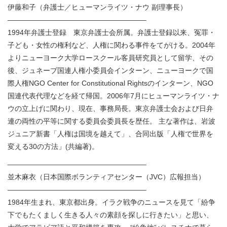
伊藤和子（弁護士／ヒューマンライツ・ナウ 副理事長）
———————————————————–
​​1994年弁護士登録 東京弁護士会所属。弁護士登録以来、冤罪・
子ども・女性の権利など、人権に関わる事件をてがける。2004年
よりニューヨーク大学ロースクール客員研究員として留学、その
後、ジュネーブ国連人権小委員会インターン、ニューヨークで国
際人権NGO Center for Constitutional Rightsのインターン、NGO
国連代表代理などを経て帰国。2006年7月にヒューマンライツ・ナ
ウの立上げに関わり、現在、事務局長。東京弁護士会および日弁
連の両性の平等に関する委員会委員長を歴任。 主な著作は、岩波
ジュニア新書「人権は国境を越えて」、合同出版「人権で世界を
変える30の方法」(共編著)。
———————————————————–
並木麻衣（日本国際ボランティアセンター（JVC）広報担当）
———————————————————–
1984年生まれ、東京都出身。イラク戦争のニュースを見て「紛争
下でもたくましく生きる人々の素顔を探しに行きたい」と思い、