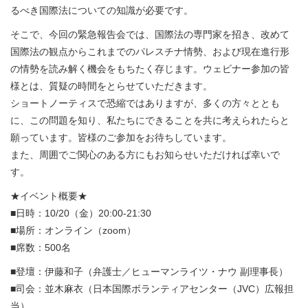
るべき国際法についての知識が必要です。
そこで、今回の緊急報告会では、国際法の専門家を招き、改めて
国際法の観点からこれまでのパレスチナ情勢、および現在進行形
の情勢を読み解く機会をもちたく存じます。ウェビナー参加の皆
様とは、質疑の時間をとらせていただきます。
ショートノーティスで恐縮ではありますが、多くの方々ととも
に、この問題を知り、私たちにできることを共に考えられたらと
願っています。皆様のご参加をお待ちしています。
また、周囲でご関心のある方にもお知らせいただければ幸いで
す。
★イベント概要★
■日時：10/20（金）20:00-21:30
■場所：オンライン（zoom）
■席数：500名
■登壇：伊藤和子（弁護士／ヒューマンライツ・ナウ 副理事長）
■司会：並木麻衣（日本国際ボランティアセンター（JVC）広報担
当）