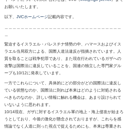
お願いいたします。
以下、
JVCホームページ
記載内容です。
＿＿＿＿＿＿＿＿＿＿＿＿＿＿＿＿＿＿＿＿＿＿＿＿＿＿＿＿＿
＿
緊迫するイスラエル・パレスチナ情勢の中、ハマースおよびイス
ラエル当局双方による、国際人道法違反が指摘されています。人
質を取ることは戦争犯罪であり、また現在行われているガザへの
攻撃は国際法に違反していることを、国連の独立した専門家グル
ープも10/12に発表しています。
一方でこれらについて、具体的にどの部分がどの国際法に違反し
ている状態なのか、国際法に則れば本来はどのように対処される
べきものなのか、詳しい情報に触れる機会は、あまり設けられて
いないように思われます。
10/14現在、ガザに対するイスラエル軍の地上・海上侵攻が始まろ
うとしており、今後の激化が懸念されておりますが、これらを感
情論でなく人道に則った視点で捉えるためにも、本来は尊重され