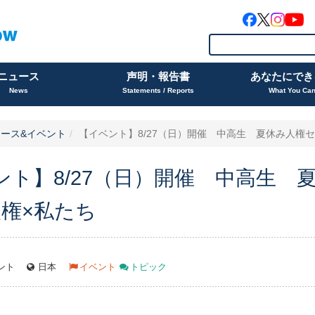
ニュース
声明・報告書
あなたにでき
News
Statements / Reports
What You Ca
ース&イベント
【イベント】8/27（日）開催 中高生 夏休み人権セミ
ント】8/27（日）開催 中高生
人権×私たち
ント
日本
イベント
トピック