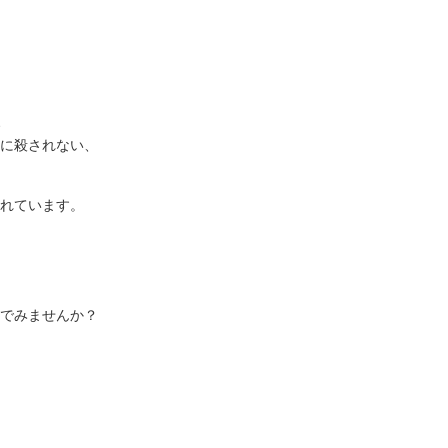
、
業に殺されない、
されています。
んでみませんか？
）