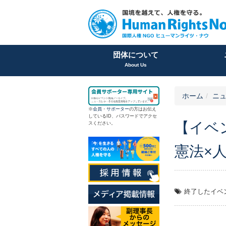
団体について
About Us
ホーム
ニュ
※
会員
・
サポーター
の方はお伝え
しているID、パスワードでアクセ
【イベ
スください。
憲法×
終了したイベ