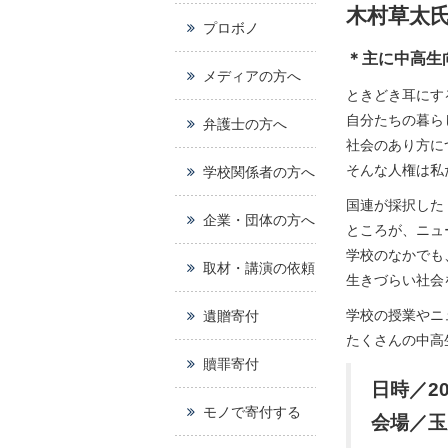
木村草太氏
プロボノ
＊主に中高生
メディアの方へ
ときどき耳にす
自分たちの暮ら
弁護士の方へ
社会のあり方に
そんな人権は私
学校関係者の方へ
国連が採択した
企業・団体の方へ
ところが、ニュ
学校のなかでも
取材・講演の依頼
生きづらい社会
学校の授業やニ
遺贈寄付
たくさんの中高
贖罪寄付
日時／20
モノで寄付する
会場／玉