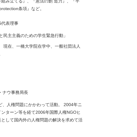
を組み立てる』、『憲法の創 造力』、『平
otection条項』など。
S代表理事
と民主主義のための学生緊急行動」
人。 現在、一橋大学院在学中、一般社団法人
。
・ナウ事務局長
ど、人権問題にかかわって活動。 2004年ニ
ンターン等を経て2006年国際人権NGOヒ
長として国内外の人権問題の解決を求めて活