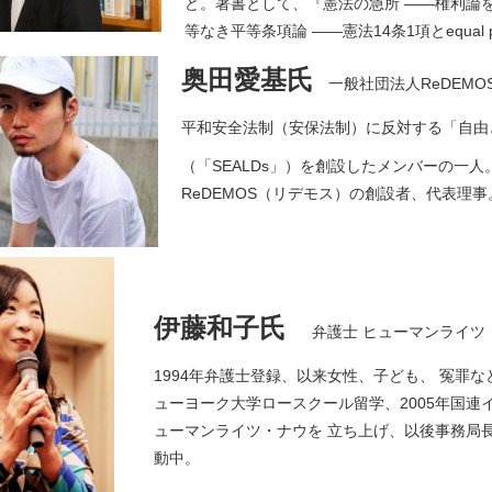
ど。著書として、『憲法の急所 ――権利論
等なき平等条項論 ――憲法14条1項とequal pr
奥田愛基氏
一般社団法人ReDEMO
平和安全法制（安保法制）に反対する「自由
（「SEALDs」）を創設したメンバーの一
ReDEMOS（リデモス）の創設者、代表理事
伊藤和子氏
弁護士 ヒューマンライツ
1994年弁護士登録、以来女性、子ども、 冤罪な
ューヨーク大学ロースクール留学、2005年国連イ
ューマンライツ・ナウを 立ち上げ、以後事務局
動中。