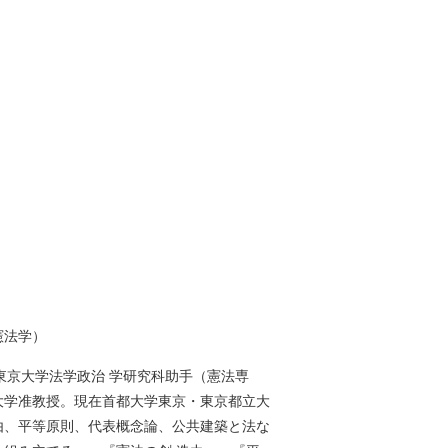
憲法学）
6年 東京大学法学政治 学研究科助手（憲法専
立大学准教授。現在首都大学東京・東京都立大
由、平等原則、代表概念論、公共建築と法な