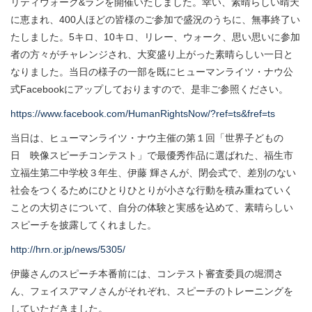
リティウォーク&ランを開催いたしました。幸い、素晴らしい晴天
に恵まれ、400人ほどの皆様のご参加で盛況のうちに、無事終了い
たしました。5キロ、10キロ、リレー、ウォーク、思い思いに参加
者の方々がチャレンジされ、大変盛り上がった素晴らしい一日と
なりました。当日の様子の一部を既にヒューマンライツ・ナウ公
式Facebookにアップしておりますので、是非ご参照ください。
https://www.facebook.com/HumanRightsNow/?ref=ts&fref=ts
当日は、ヒューマンライツ・ナウ主催の第１回「世界子どもの
日 映像スピーチコンテスト」で最優秀作品に選ばれた、福生市
立福生第二中学校３年生、伊藤 輝さんが、閉会式で、差別のない
社会をつくるためにひとりひとりが小さな行動を積み重ねていく
ことの大切さについて、自分の体験と実感を込めて、素晴らしい
スピーチを披露してくれました。
http://hrn.or.jp/news/5305/
伊藤さんのスピーチ本番前には、コンテスト審査委員の堀潤さ
ん、フェイスアマノさんがそれぞれ、スピーチのトレーニングを
していただきました。