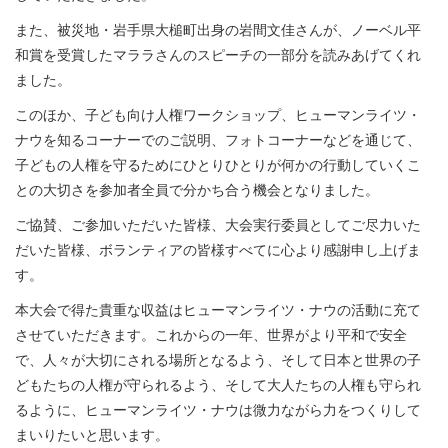
また、被災地・岩手県大槌町出身の岩間文佳さんが、ノーベル平
和賞を受賞したマララさんのスピーチの一部分を読みあげてくれ
ました。
このほか、子ども向け人権ワークショップ、ヒューマンライツ・
ナウを知るコーナーでのご説明、フォトコーナーなどを通じて、
子どもの人権を守るためにひとりひとりが何かの行動していくこ
との大切さを参加者全員で分かち合う機会となりました。
ご協賛、ご参加いただいた皆様、大会実行委員としてご尽力いた
だいた皆様、ボランティアの皆様すべてに心より感謝申し上げま
す。
本大会で得た貴重な収益はヒューマンライツ・ナウの活動に充て
させていただきます。これからの一年、世界がより平和で安全
で、人々が大切にされる場所となるよう、そして日本と世界の子
どもたちの人権が守られるよう、そして大人たちの人権も守られ
るように、ヒューマンライツ・ナウは微力ながら力をつくりして
まいりたいと思います。