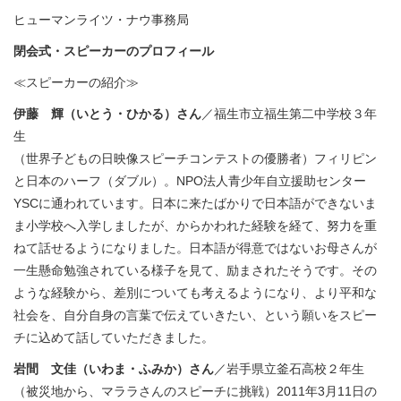
ヒューマンライツ・ナウ事務局
閉会式・スピーカーのプロフィール
≪スピーカーの紹介≫
伊藤 輝（いとう・ひかる）さん
／福生市立福生第二中学校３年
生
（世界子どもの日映像スピーチコンテストの優勝者）フィリピン
と日本のハーフ（ダブル）。NPO法人青少年自立援助センター
YSCに通われています。日本に来たばかりで日本語ができないま
ま小学校へ入学しましたが、からかわれた経験を経て、努力を重
ねて話せるようになりました。日本語が得意ではないお母さんが
一生懸命勉強されている様子を見て、励まされたそうです。その
ような経験から、差別についても考えるようになり、より平和な
社会を、自分自身の言葉で伝えていきたい、という願いをスピー
チに込めて話していただきました。
岩間 文佳（いわま・ふみか）さん
／岩手県立釜石高校２年生
（被災地から、マララさんのスピーチに挑戦）2011年3月11日の