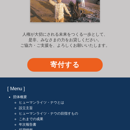
人権が大切にされる未来をつくる一歩として、
是非、みなさまの力をお貸しください。
ご協力・ご支援を、よろしくお願いいたします。
寄付する
[ Menu ]
団体概要
ヒューマンライツ・ナウとは
設立主旨
ヒューマンライツ・ナウの目指すもの
これまでの成果
年次報告書
採用情報