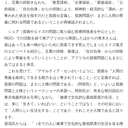
く、五重の排除すなわち、「教育課程」「企業福祉」「家族福祉」「公
的福祉」「自分自身」からの排除により、精神的・経済的な「溜め」が
奪われた状況を指すのだと貧困を定義し、貧困問題が、まさに人間の尊
厳に関わる問題であるということが再確認されました。
シェア（貧困やエイズの問題に取り組む医療関係者を中心とした
NGO）での活動を経て南アフリカから帰国したばかりの青木さんは、
薬はあっても食べ物がないために投薬できず死んでしまったエイズ孤児
のエピソードを紹介し、五重の排除、最後は、「自分自身」からの排除
により尊厳を失っていくということが、アフリカの貧困問題にもまさに
あてはまると発言。
これを受けて、「アマルティア・センがいうように、貧困を『人間の
尊厳を維持して生きる能力をはく奪されていること』だと定義すれば、
貧困の問題は、まさに人権の問題である」（阿部氏）と、いよいよ貧困
問題と人権というトークショーの本題へ。阿部氏が、有名な朝日訴訟の
東京地裁判決を引用しながら、「健康で文化的な最低限度の生活」と
は、単に「生きて」いればいい、ということではなく、その社会におい
て「人間らしい生活をする」ことであり、それこそが人権であると語り
ます。
湯浅氏からは、「（全ての人に健康で文化的な最低限度の生活を送る権