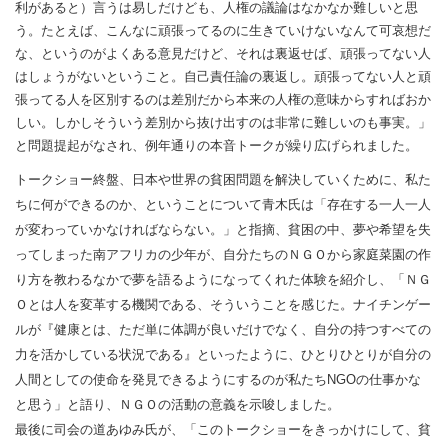
利があると）言うは易しだけども、人権の議論はなかなか難しいと思
う。たとえば、こんなに頑張ってるのに生きていけないなんて可哀想だ
な、というのがよくある意見だけど、それは裏返せば、頑張ってない人
はしょうがないということ。自己責任論の裏返し。頑張ってない人と頑
張ってる人を区別するのは差別だから本来の人権の意味からすればおか
しい。しかしそういう差別から抜け出すのは非常に難しいのも事実。」
と問題提起がなされ、例年通りの本音トークが繰り広げられました。
トークショー終盤、日本や世界の貧困問題を解決していくために、私た
ちに何ができるのか、ということについて青木氏は「存在する一人一人
が変わっていかなければならない。」と指摘、貧困の中、夢や希望を失
ってしまった南アフリカの少年が、自分たちのＮＧＯから家庭菜園の作
り方を教わるなかで夢を語るようになってくれた体験を紹介し、「ＮＧ
Ｏとは人を変革する機関である、そういうことを感じた。ナイチンゲー
ルが『健康とは、ただ単に体調が良いだけでなく、自分の持つすべての
力を活かしている状況である』といったように、ひとりひとりが自分の
人間としての使命を発見できるようにするのが私たちNGOの仕事かな
と思う」と語り、ＮＧＯの活動の意義を示唆しました。
最後に司会の道あゆみ氏が、「このトークショーをきっかけにして、貧