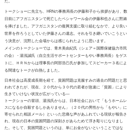
た。
トークショーに先立ち、HRNの事務局長の伊藤和子から挨拶があり、数
日前にアフガニスタンで死亡したペシャワール会の伊藤和也さんに黙祷
を捧げました。アフガニスタンの復興支援に取り組むなかで、より良い
世界を作ろうとしていた伊藤さんの遺志。それを引き継いでいこうとい
う決意が、沈黙した会場からは感じられたように思います。
メインのトークショーでは、青木美由紀氏（シェア＝国際保健協力市民
の会）・湯浅誠氏（自立生活サポートセンターもやい事務局長）をゲス
トに、ＨＲＮからは理事長の阿部浩己氏が参加してスピーカー３名によ
る闊達なトークが白熱しました。
日本社会は高度成長期を経て、貧困問題は克服すみの過去の問題だと思
われてきたが、現在、２０代から３０代の若者が急速に「貧困」により
生きていけない状況が広がっている―
トークショーの冒頭、湯浅氏からは、日本社会において「もうホームレ
スになるか自殺するしかありません」（２０代の男性から「もやい」に
寄せられた相談メール）といった悲痛な声があふれている現状が報告さ
れ、現在の日本の貧困問題の深刻さがあらためて浮き彫りになりまし
た。そして、貧困問題というのは、単にお金がないということではな