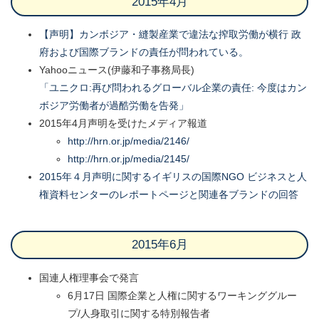
2015年4月
【声明】カンボジア・縫製産業で違法な搾取労働が横行 政
府および国際ブランドの責任が問われている。
Yahooニュース(伊藤和子事務局長)
「ユニクロ:再び問われるグローバル企業の責任: 今度はカン
ボジア労働者が過酷労働を告発」
2015年4月声明を受けたメディア報道
http://hrn.or.jp/media/2146/
http://hrn.or.jp/media/2145/
2015年４月声明に関するイギリスの国際NGO ビジネスと人
権資料センターのレポートページと関連各ブランドの回答
2015年6月
国連人権理事会で発言
6月17日 国際企業と人権に関するワーキンググルー
プ/人身取引に関する特別報告者