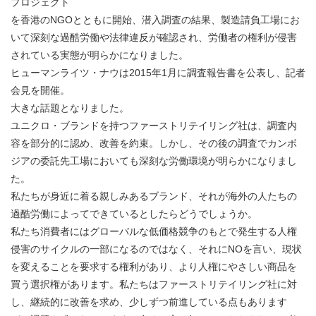
プロジェクト
を香港のNGOとともに開始、潜入調査の結果、製造請負工場にお
いて深刻な過酷労働や法律違反が確認され、労働者の権利が侵害
されている実態が明らかになりました。
ヒューマンライツ・ナウは2015年1月に調査報告書を公表し、記者
会見を開催。
大きな話題となりました。
ユニクロ・ブランドを持つファーストリテイリング社は、調査内
容を部分的に認め、改善を約束。しかし、その後の調査でカンボ
ジアの委託先工場においても深刻な労働環境が明らかになりまし
た。
私たちが身近に着る親しみあるブランド、それが海外の人たちの
過酷労働によってできているとしたらどうでしょうか。
私たち消費者にはグローバルな低価格競争のもとで発生する人権
侵害のサイクルの一部になるのではなく、それにNOを言い、現状
を変えることを要求する権利があり、より人権にやさしい商品を
買う選択権があります。私たちはファーストリテイリング社に対
し、継続的に改善を求め、少しずつ前進している点もあります