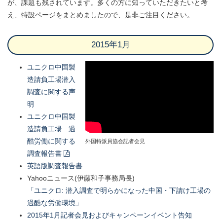
が、課題も残されています。多くの方に知っていただきたいと考
え、特設ページをまとめましたので、是非ご注目ください。
2015年1月
ユニクロ中国製
造請負工場潜入
調査に関する声
明
ユニクロ中国製
造請負工場 過
酷労働に関する
外国特派員協会記者会見
調査報告書
英語版調査報告書
Yahooニュース(伊藤和子事務局長)
「ユニクロ: 潜入調査で明らかになった中国・下請け工場の
過酷な労働環境」
2015年1月記者会見およびキャンペーンイベント告知