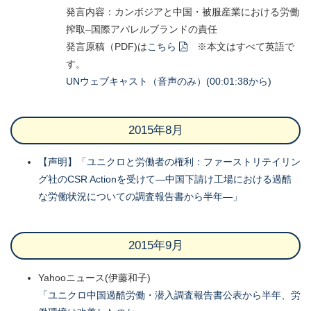
発言内容：カンボジアと中国・被服産業における労働
搾取–国際アパレルブランドの責任
発言原稿（PDF)は
こちら
※本文はすべて英語で
す。
UNウェブキャスト（音声のみ）(00:01:38から)
2015年8月
【声明】「ユニクロと労働者の権利：ファーストリテイリン
グ社のCSR Actionを受けて―中国下請け工場における過酷
な労働状況についての調査報告書から半年―」
2015年9月
Yahooニュース(伊藤和子)
「ユニクロ中国過酷労働・潜入調査報告書公表から半年、労