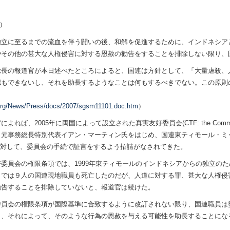
6日）
独立に至るまでの流血を伴う闘いの後、和解を促進するために、インドネシア
やその他の甚大な人権侵害に対する恩赦の勧告をすることを排除しない限り、
総長の報道官が本日述べたところによると、国連は方針として、「大量虐殺、
認もできないし、それを助長するようなことは何もするべきでない。この原則
.org/News/Press/docs/2007/sgsm11101.doc.htm
）
ば、2005年に両国によって設立された真実友好委員会(CTF: the Commission o
事務総長特別代表イアン・マーティン氏をはじめ、国連東ティモール・ミッション (UNA
職員に対して、委員会の手続で証言をするよう招請がなされてきた。
委員会の権限条項では、1999年東ティモールのインドネシアからの独立の
こでは９人の国連現地職員も死亡したのだが、人道に対する罪、甚大な人権侵
勧告することを排除していないと、報道官は続けた。
員会の権限条項が国際基準に合致するように改訂されない限り、国連職員は委
り、それによって、そのような行為の恩赦を与える可能性を助長することにな