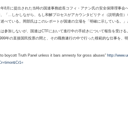
昨年8月に提出された当時の国連事務総長コフィ・アナン氏の安全保障理事会
は、「…しかしながら、もし和解プロセスがアカウンタビリティ（説明責任）
と述べている。岡部氏はこのレポートが国連の立場を「明確に示している。」
は参加しないが、国連はCTFにおいて進行中の手続きについて報告を受ける
が1999年の直接国民投票の間と、その職務遂行の中で行った模範的な仕事を
to boycott Truth Panel unless it bars amnesty for gross abuses”
http://www.u
r=timor&Cr1=