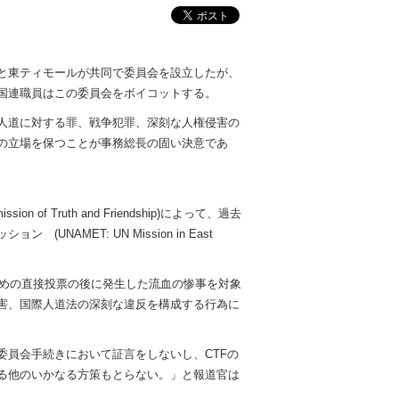
と東ティモールが共同で委員会を設立したが、
国連職員はこの委員会をボイコットする。
人道に対する罪、戦争犯罪、深刻な人権侵害の
の立場を保つことが事務総長の固い決意であ
f Truth and Friendship)によって、過去
MET: UN Mission in East
ための直接投票の後に発生した流血の惨事を対象
害、国際人道法の深刻な違反を構成する行為に
員会手続きにおいて証言をしないし、CTFの
る他のいかなる方策もとらない。」と報道官は