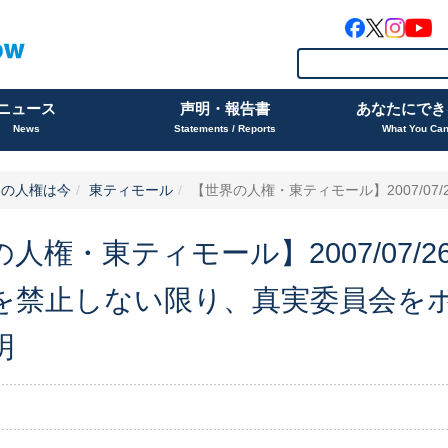
ニュース
声明・報告書
あなたにでき
News
Statements / Reports
What You Ca
界の人権は今
東ティモール
【世界の人権・東ティモール】2007/07/2
人権・東ティモール】2007/07/
を禁止しない限り、真実委員会を
明