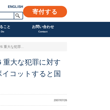
ENGLISH
寄付する
ること
お問い合わせ
n Do
Contact
6 重大な犯罪...
26 重大な犯罪に対す
ボイコットすると国
2007/07/26