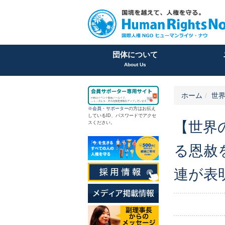
団体について
About Us
ホーム
世
※
会員
・
サポーター
の方はお伝え
しているID、パスワードでアクセ
【世界の
スください。
る恩赦
連が表