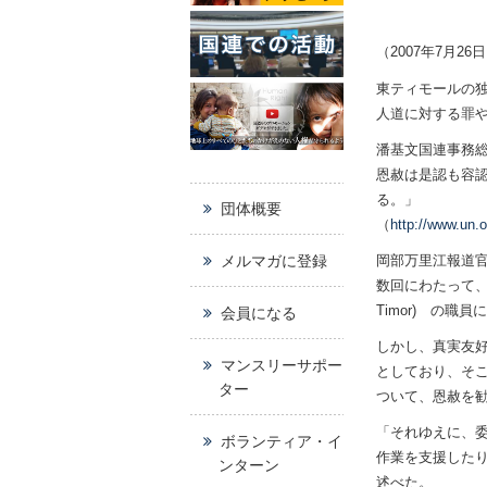
（2007年7月2
東ティモールの
人道に対する罪
潘基文国連事務
恩赦は是認も容
る。」
団体概要
（
http://www.un
メルマガに登録
岡部万里江報道官によれ
数回にわたって、元
Timor) の
会員になる
しかし、真実友好
マンスリーサポー
としており、そ
ター
ついて、恩赦を
「それゆえに、委
ボランティア・イ
作業を支援した
ンターン
述べた。