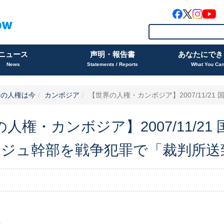
ニュース
声明・報告書
あなたにでき
News
Statements / Reports
What You Ca
界の人権は今
カンボジア
【世界の人権・カンボジア】2007/11/21 国
人権・カンボジア】2007/11/2
ージュ幹部を戦争犯罪で「裁判所