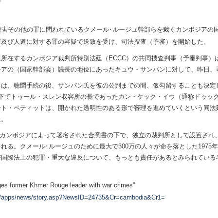
)
殺害その他の罪に問われているクメール･ルージュ幹部らを裁くカンボジアの
罪及び人道に対する罪の容疑で送致を受け、司法捜査（予審）を開始した。
所在するカンボジア裁判所特別法廷（ECCC）の共同捜査判事（予審判事）は、
チアの（国家幹部会）議長の地位にあったキュウ・サンパンに対して、昨日、
らは、聴聞手続の後、サンパン氏を彼の公判までの間、仮勾留することも決定
権下でトゥール・スレン収容所の長であったカン・ケック・イウ（通称ドゥッ
ート・ペティットは、開かれた透明性のある形で審理を進めていくという同法
た。
カンボジアによって署名された合意書の下で、独立の裁判所として設置され
れる。クメール･ルージュのために最大で300万の人々が命を落とした1975年4
び国際法上の犯罪・重大な違反について、もっとも責任があるとみられている
ges former Khmer Rouge leader with war crimes”
rg/apps/news/story.asp?NewsID=24735&Cr=cambodia&Cr1=