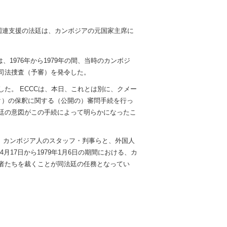
国連支援の法廷は、カンボジアの元国家主席に
1976年から1979年の間、当時のカンボジ
司法捜査（予審）を発令した。
した。
ECCC
は、本日、これとは別に、クメー
ク）の保釈に関する（公開の）審問手続を行っ
廷の意図がこの手続によって明らかになったこ
、カンボジア人のスタッフ・判事らと、外国人
月17日から1979年1月6日の期間における、カ
者たちを裁くことが同法廷の任務となってい