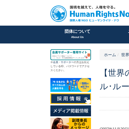
団体について
About Us
ホーム
世
※
会員
・
サポーター
の方はお伝え
しているID、パスワードでアクセ
【世界の
スください。
ル･ル