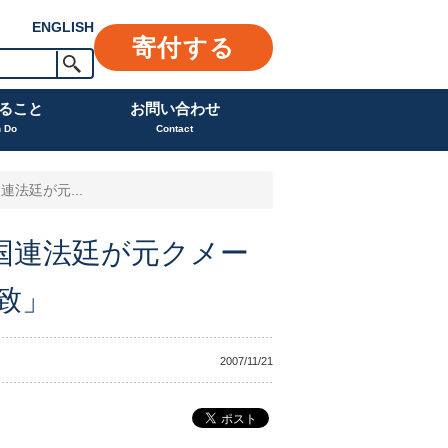
ENGLISH
寄付する
ること
お問い合わせ
n Do
Contact
連法廷が元...
1 国連法廷が元クメー
送致」
2007/11/21