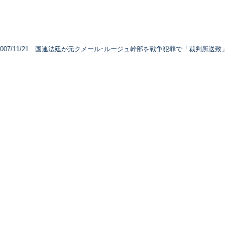
007/11/21 国連法廷が元クメール･ルージュ幹部を戦争犯罪で「裁判所送致