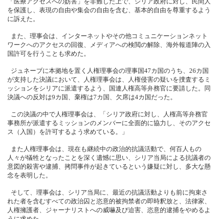
「医療アクセスへの妨害」を非難した上で、シリア政府に対し、民間人
を保護し、表現の自由や集会の自由を含む、基本的自由を尊重するよう
に訴えた。
また、理事会は、インターネットやその他コミュニケーションネット
ワークへのアクセスの回復、メディアへの検閲の解除、海外報道陣の入
国許可を行うことも求めた。
ジュネーブに本拠地を置く人権理事会の理事国
47
カ国のうち、
26
カ国
が支持した決議において、人権理事会は、人権侵害の疑いを捜査するミ
ッションをシリアに派遣するよう、国連人権高等弁務官に要請した。同
決議への反対は
9
カ国、棄権は
7
カ国、欠席は
4
カ国だった。
この決議の中で人権理事会は、「シリア政府に対し、人権高等弁務官
事務所が派遣するミッションのメンバーに全面的に協力し、そのアクセ
ス（入国）を許可するよう求めている。」
また人権理事会は、現在も継続中の政治的抗議活動で、何百人もの
人々が犠牲となったことを深く遺憾に思い、シリア当局による抗議者の
意図的殺害や逮捕、拷問事件が起きているという嫌疑に対し、多大な懸
念を表明した。
そして、理事会は、シリア当局に、最近の抗議活動よりも前に拘束さ
れた者を含むすべての政治囚と恣意的被拘禁者の即時釈放と、法律家、
人権擁護者、ジャーナリストへの威嚇及び迫害、恣意的逮捕をやめるよ
うに求めた。