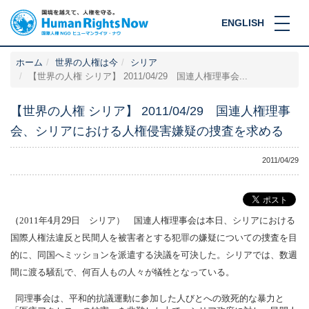
ENGLISH
ホーム
世界の人権は今
シリア
【世界の人権 シリア】 2011/04/29 国連人権理事会...
【世界の人権 シリア】 2011/04/29 国連人権理事
会、シリアにおける人権侵害嫌疑の捜査を求める
2011/04/29
4
29
（
2011
年
月
日 シリア） 国連人権理事会は本日、シリアにおける
国際人権法違反と民間人を被害者
とする犯罪の嫌疑についての捜査を目
的に、同国へミッションを派遣する決議を可決した。シリアでは、数週
間に渡る騒乱で、何百人もの人々が犠牲となっている。
同理事会は、平和的抗議運動に参加した人びとへの致死的な暴力と