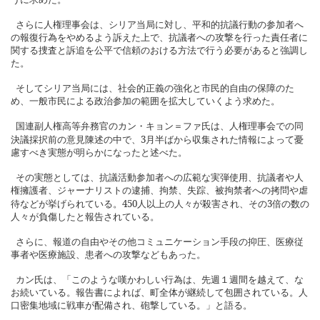
さらに人権理事会は、シリア当局に対し、平和的抗議行動の参加者へ
の報復行為をやめるよう訴えた上で、抗議者への攻撃を行った責任者に
関する捜査と訴追を公平で信頼のおける方法で行う必要があると強調し
た。
そしてシリア当局には、社会的正義の強化と市民的自由の保障のた
め、一般市民による政治参加の範囲を拡大していくよう求めた。
国連副人権高等弁務官のカン・キョン＝ファ氏は、人権理事会での同
3
決議採択前の意見陳述の中で、
月半ばから収集された情報によって憂
慮すべき実態が明らかになったと述べた。
その実態としては、抗議活動参加者への広範な実弾使用、抗議者や人
権擁護者、ジャーナリストの逮捕、拘禁、失踪、被拘禁者への拷問や虐
450
3
待などが挙げられている。
人以上の人々が殺害され、その
倍の数の
人々が負傷したと報告されている。
さらに、報道の自由やその他コミュニケーション手段の抑圧、医療従
事者や医療施設、患者への攻撃などもあった。
カン氏は、「このような嘆かわしい行為は、先週１週間を越えて、な
お続いている。報告書によれば、町全体が継続して包囲されている。人
口密集地域に戦車が配備され、砲撃している。」と語る。