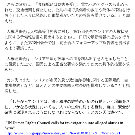
さらに彼女は、「食糧配給は妨害を受け、電気へのアクセスも止めら
れた。交通機関も停止した。公共の場で負傷者の救助や死体の移動を行
おうとした人々に発砲した狙撃者がいたとの報告も受けている。」と加
えた。
17
人権理事会は人権高等弁務官に対し、第
回
会合でシリアの人権状況
に関する予備報告書を提出するとともに、口頭で最新情報の提供を行う
18
ように、また第
回会合では、前会合のフォローアップ報告書を提出す
るよう要請した。
人権理事会は、シリア当局が改革への道を踏み出す意図を示したこと
に留意した上で、国民による正当な要求を満たすための具体的措置を求
めた。
カン氏はまた、シリアが市民的及び政治的権利に関する国際規約（自
由権規約）など、ほとんどの主要国際人権条約を批准していることも指
摘した。
「したがってシリアは、
法と秩序の維持のための行動という場面を含
む、いかなる状況においても、人々の生命に対する権利、自由、安全が
確実に保護されるようにしなければならない。」とカン氏は述べた。
“UN Human Rights Council calls for investigation into alleged abuses in
Syria
“
http://www.un.org/apps/news/story.asp?NewsID=38237&Cr=syria&Cr1