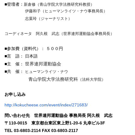
■登壇者：
新倉修（青山学院大学法務研究科教授）
伊藤和子（ヒューマンライツ・ナウ事務局長）
志葉玲（ジャーナリスト）
コーディネータ 阿久根 武志（世界連邦運動協会事務局長）
■参加費（資料代）： ５００円
■言 語： 日本語
世界連邦運動協会
■主 催：
■共 催：
ヒューマンライツ・ナウ
青山学院大学法務研究科
（法科大学院）
お申し込み
http://kokucheese.com/event/
index/271683/
問い合わせ先 世界連邦運動協会
事務局長
阿久根 武志
〒
110-0015
東京都台東区東上野
1-20-6
丸幸ビル
3F
TEL 03-6803-2114 FAX 03-6803-2117