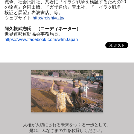
戦争
』社会批評社、共著に『イラク戦争を検証するための
20
の論点』
合同出版、『ガザ通信』青土社、『「イラク戦争」
検証と展望』
岩波書店、等。
ウェブサイト
http://reishiva.jp/
阿久根武志氏 （コーディネーター）
世界連邦運動協会事務局長。
https://www.facebook.com/
wfmJapan
人権が大切にされる未来をつくる一歩として、
是非、みなさまの力をお貸しください。