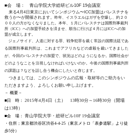
■会 場： 青山学院大学総研ビル
10F 19会議室
来る
4
月
4
日東京においてシンポジウム〜
ICC
加盟はパレスチナ
を
救うか〜が開催されます。
昨年、イスラエルはガザを空爆し、
約２０
００人の方がなくなりました。本年、
１月にパレスチナは国際刑事裁判
所（
ICC
）
への加盟手続きを済ませ、順当に行けば４月には
ICC
への加
盟が
成立します。
ジェノサイド、人道に対する罪、
戦争犯罪を裁く常設の国際法廷であ
る国際刑事裁判所は、
これまでアフリカなどの虐殺を裁いてきました
が、
今回のパレスチナの加盟で、状況はどのようになるか。
国際社会が
どのようなことを注視しなければいけないのか。
今後の国際刑事裁判所
の課題は？
などを話し合う機会にしたいと存じます。
つきましては、このシンポジウムの広報・
取材等のご助力をい
ただきますよう、
よろしくお願い申し上げます。
－ 概要－
2015
年
4
月
4
日（土）
13
時
30
分～
16
時
30
分（開場
■日 時：
は
13
時）
青山学院大学・総研ビル
10F 19
会議室
■会 場：
・住所；東京都渋谷区渋谷
4-4-25
（東京メトロ「表参道駅」
より徒
歩
5
分）