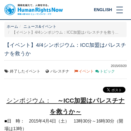
ENGLISH
ホーム
ニュース&イベント
【イベント】4/4シンポジウム：ICC加盟はパレスチナを救う...
【イベント】4/4シンポジウム：ICC加盟はパレスチ
ナを救うか
2015/03/20
終了したイベント
パレスチナ
イベント
トピック
シンポジウム：
～
ICC
加盟はパレスチナ
を救うか～
■
日 時：
2015年
4月
4日（土）
13時
30分～
16時
30分（開
場は
13時）