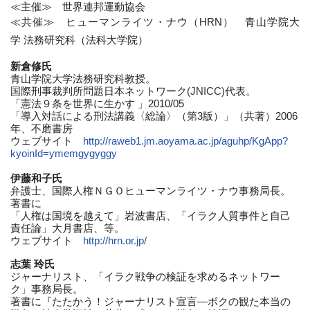
≪
主催
≫
世界連邦運動協会
≪
共催
≫
ヒューマンライツ・ナウ（
HRN
） 青山学院大
学
法務研究科（法科大学院）
新倉修氏
青山学院大学法務研究科教授。
国際刑事裁判所問題日本ネットワーク
(JNICC)
代表。
「憲法９条を世界に生かす
」
2010/05
「導入対話による刑法講義〈総論〉（第
3
版）」（共著）
2006
年、不磨書房
ウェブサイト
http://raweb1.jm.aoyama.ac.jp/
aguhp/KgApp?
kyoinId=
ymemgygyggy
伊藤和子氏
弁護士、国際人権ＮＧＯヒューマンライツ・ナウ事務局長。
著書に
「人権は国境を越えて」岩波書店、「
イラク人質事件と自己
責任論」大月書店、等。
ウェブサイト
http://hrn.or.jp/
志葉
玲氏
ジャーナリスト、「イラク戦争の検証を求めるネットワー
ク」
事務局長。
著書に『たたかう！ジャーナリスト宣言
—
ボクの観た本当の