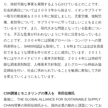
り、持続可能な事業を展開するよう心がけているとのことです。
社会的責任については２００３年から始まり、イオンサプライヤ
ー取引行動規範を２００３年に制定しました。児童労働、強制労
働、差別等について、サプライヤーに守ってほしいことをまとめ
ているそうです。また、現代大きな問題となっている監査につい
ても、不正な監査が行われないように十分に注意を払っていると
のことです。２００４年には国連グローバル・コンパクトへの賛
同表明をし、SA8000認証も取得して、１８時までにはほぼ全員退
社できるような環境を作り出すことに成功しています。２０１１
年にはサステイナビリティ基本方針制定、２０１４年には持続可
能な調達原則制定、人権基本方針制定、またグローバル枠組み協
定締結を行い、社会に求められていることを敏感に察知して方針
を変えていくようにもしています。
CSR調達とモニタリングの導入を 和田征樹氏
最後に、THE GLOBAL ALLIANCE FOR SUSTAINABLE SUPPLY
CHAIN理事の和田征樹氏から、国内企業の動向と課題についてお