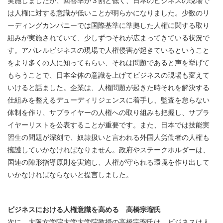
実施しましたが、回答率が３割と低く、日本のビジネスの現場で
は人権に対する意識が低いことが明らかになりました。少数のリ
ーディングカンパニーでは国際基準に準拠した人権に関する取り
組みが実施されていて、少しずつそれが広まってきている状況で
す。アパレルビジネスの現場で人権侵害が起きているということ
をより多くの人に知ってもらい、それは問題であると声を挙げて
もらうことで、日本全体の意識を上げてビジネスの現場も変えて
いけると話ました。企業は、人権問題が起きた時それを解決する
仕組みを整えるデューディリジェンスに着手し、監査を怠らない
体制を作り、サプライヤーの人権への取り組みも把握し、サプラ
イヤーリストを公表することが重要です。また、日本では技能実
習生の問題が深刻で、奴隷扱いと言われる外国人労働者の人権も
擁護していかなければなりません。政府やステークホルダーは、
国連の陣形指導原則を実施し、人権が守られる環境を作り出して
いかなければならないと提言しました。
ビジネスにおける人権意識を高める 高橋宗瑠氏
次に、大阪女学院大学大学院教授の高橋宗瑠氏は、ビジネスは人