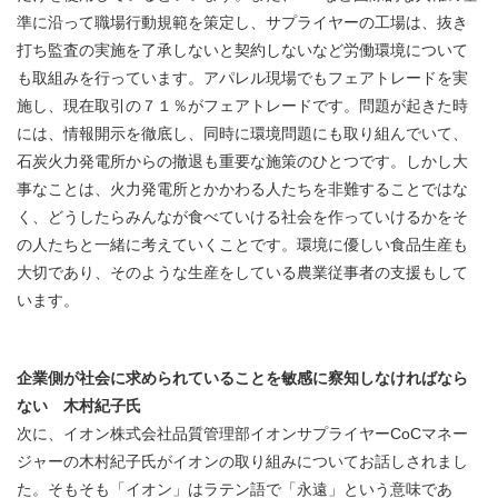
準に沿って職場行動規範を策定し、サプライヤーの工場は、抜き
打ち監査の実施を了承しないと契約しないなど労働環境について
も取組みを行っています。アパレル現場でもフェアトレードを実
施し、現在取引の７１％がフェアトレードです。問題が起きた時
には、情報開示を徹底し、同時に環境問題にも取り組んでいて、
石炭火力発電所からの撤退も重要な施策のひとつです。しかし大
事なことは、火力発電所とかかわる人たちを非難することではな
く、どうしたらみんなが食べていける社会を作っていけるかをそ
の人たちと一緒に考えていくことです。環境に優しい食品生産も
大切であり、そのような生産をしている農業従事者の支援もして
います。
企業側が社会に求められていることを敏感に察知しなければなら
ない 木村紀子氏
次に、イオン株式会社品質管理部イオンサプライヤーCoCマネー
ジャーの木村紀子氏がイオンの取り組みについてお話しされまし
た。そもそも「イオン」はラテン語で「永遠」という意味であ