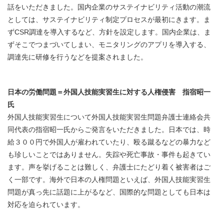
話をいただきました。国内企業のサステイナビリティ活動の潮流
としては、サステイナビリティ制定プロセスが最初にきます。ま
ずCSR調達を導入するなど、方針を設定します。国内企業は、ま
ずそこでつまづいてしまい、モニタリングのアプリを導入する、
調達先に研修を行うなどを提案されました。
日本の労働問題＝外国人技能実習生に対する人権侵害 指宿昭一
氏
外国人技能実習生について外国人技能実習生問題弁護士連絡会共
同代表の指宿昭一氏からご発言をいただきました。日本では、時
給３００円で外国人が雇われていたり、殴る蹴るなどの暴力など
も珍しいことではありません。失踪や死亡事故・事件も起きてい
ます。声を挙げることは難しく、弁護士にたどり着く被害者はご
く一部です。海外で日本の人権問題といえば、外国人技能実習生
問題が真っ先に話題に上がるなど、国際的な問題としても日本は
対応を迫られています。