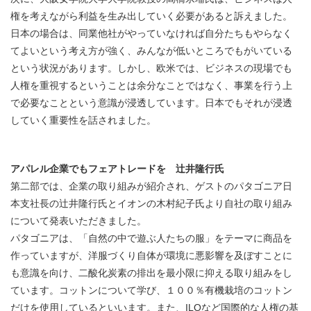
権を考えながら利益を生み出していく必要があると訴えました。
日本の場合は、同業他社がやっていなければ自分たちもやらなく
てよいという考え方が強く、みんなが低いところでもがいている
という状況があります。しかし、欧米では、ビジネスの現場でも
人権を重視するということは余分なことではなく、事業を行う上
で必要なことという意識が浸透しています。日本でもそれが浸透
していく重要性を話されました。
アパレル企業でもフェアトレードを 辻井隆行氏
第二部では、企業の取り組みが紹介され、ゲストのパタゴニア日
本支社長の辻井隆行氏とイオンの木村紀子氏より自社の取り組み
について発表いただきました。
パタゴニアは、「自然の中で遊ぶ人たちの服」をテーマに商品を
作っていますが、洋服づくり自体が環境に悪影響を及ぼすことに
も意識を向け、二酸化炭素の排出を最小限に抑える取り組みをし
ています。コットンについて学び、１００％有機栽培のコットン
だけを使用しているといいます。また、ILOなど国際的な人権の基